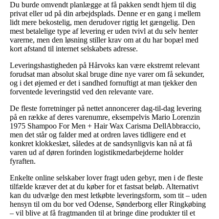
Du burde omvendt planlægge at få pakken sendt hjem til dig
privat eller ud på din arbejdsplads. Denne er en gang i mellem
lidt mere bekostelig, men derudover rigtig let gængelig. Den
mest betalelige type af levering er uden tvivl at du selv henter
varerne, men den løsning stiller krav om at du har bopæl med
kort afstand til internet selskabets adresse.
Leveringshastigheden på Hårvoks kan være ekstremt relevant
forudsat man absolut skal bruge dine nye varer om få sekunder,
og i det øjemed er det i sandhed fornuftigt at man tjekker den
forventede leveringstid ved den relevante vare.
De fleste forretninger på nettet annoncerer dag-til-dag levering
på en række af deres varenumre, eksempelvis Mario Lorenzin
1975 Shampoo For Men + Hair Wax Carisma DellAbbraccio,
men det står og falder med at ordren laves tidligere end et
konkret klokkeslæt, således at de sandsynligvis kan nå at få
varen ud af døren forinden logistikmedarbejderne holder
fyraften.
Enkelte online selskaber lover fragt uden gebyr, men i de fleste
tilfælde kræver det at du køber for et fastsat beløb. Alternativt
kan du udvælge den mest letkøbte leveringsform, som tit – uden
hensyn til om du bor ved Odense, Sønderborg eller Ringkøbing
– vil blive at få fragtmanden til at bringe dine produkter til et