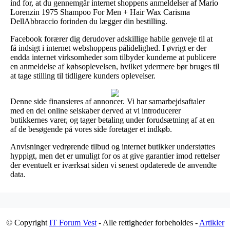
ind for, at du gennemgår internet shoppens anmeldelser af Mario
Lorenzin 1975 Shampoo For Men + Hair Wax Carisma
DellAbbraccio forinden du lægger din bestilling.
Facebook forærer dig derudover adskillige habile genveje til at
få indsigt i internet webshoppens pålidelighed. I øvrigt er der
endda internet virksomheder som tilbyder kunderne at publicere
en anmeldelse af købsoplevelsen, hvilket ydermere bør bruges til
at tage stilling til tidligere kunders oplevelser.
Denne side finansieres af annoncer. Vi har samarbejdsaftaler
med en del online selskaber derved at vi introducerer
butikkernes varer, og tager betaling under forudsætning af at en
af de besøgende på vores side foretager et indkøb.
Anvisninger vedrørende tilbud og internet butikker understøttes
hyppigt, men det er umuligt for os at give garantier imod rettelser
der eventuelt er iværksat siden vi senest opdaterede de anvendte
data.
© Copyright
IT Forum Vest
- Alle rettigheder forbeholdes -
Artikler