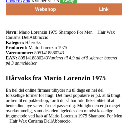
LookFoxy.dk
Kvinder 51 2,5
Besøg
Webshop
Link
Navn:
Mario Lorenzin 1975 Shampoo For Men + Hair Wax
Carisma DellAbbraccio
Kategori:
Hårvoks
Producent:
Mario Lorenzin 1975
Varenummer:
8051418880243
EAN:
8051418880243
Vurderet til 4.9 ud af 5 stjerner baseret
på 3 anmeldelser
Hårvoks fra Mario Lorenzin 1975
En hel del online firmaer tilbyder nu til dags en hel del
forskellige former for fragt. Det mest populære er p.t. at få bragt
ordren til en pakkeshop, fordi du så har fuld fleksibilitet til at
hente dine nye varer når det passer dig. Muligheden er jo meget
overkommelig, samt desuden ligeledes den mindst kostelige
fragtmetode ved køb af Mario Lorenzin 1975 Shampoo For Men
+ Hair Wax Carisma DellAbbraccio.