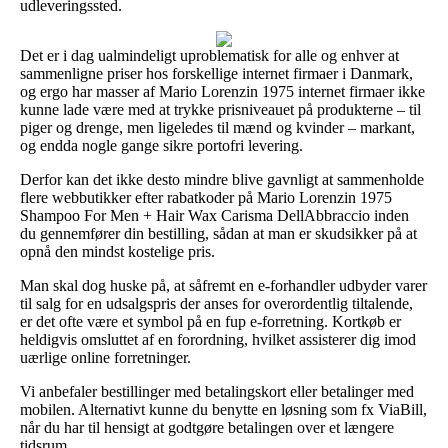
udleveringssted.
Det er i dag ualmindeligt uproblematisk for alle og enhver at
sammenligne priser hos forskellige internet firmaer i Danmark,
og ergo har masser af Mario Lorenzin 1975 internet firmaer ikke
kunne lade være med at trykke prisniveauet på produkterne – til
piger og drenge, men ligeledes til mænd og kvinder – markant,
og endda nogle gange sikre portofri levering.
Derfor kan det ikke desto mindre blive gavnligt at sammenholde
flere webbutikker efter rabatkoder på Mario Lorenzin 1975
Shampoo For Men + Hair Wax Carisma DellAbbraccio inden
du gennemfører din bestilling, sådan at man er skudsikker på at
opnå den mindst kostelige pris.
Man skal dog huske på, at såfremt en e-forhandler udbyder varer
til salg for en udsalgspris der anses for overordentlig tiltalende,
er det ofte være et symbol på en fup e-forretning. Kortkøb er
heldigvis omsluttet af en forordning, hvilket assisterer dig imod
uærlige online forretninger.
Vi anbefaler bestillinger med betalingskort eller betalinger med
mobilen. Alternativt kunne du benytte en løsning som fx ViaBill,
når du har til hensigt at godtgøre betalingen over et længere
tidsrum.