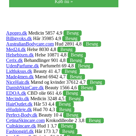
Køb nu »
Apopro.dk
Medicin 5857 4,9
Besøg
Billigvoks.dk
Hår 35985 4,9
Besøg
AustralianBodycare.com
Hud 2891 4,8
Besøg
Med24.dk
Helse 8030 4,8
Besøg
Helsebixen.dk
Helse 10871 4,8
Besøg
Cerix.dk
Behandlinger 901 4,8
Besøg
UdenParfume.dk
Parfumefri 69 4,8
Besøg
Lidtluksus.dk
Beauty 41 4,7
Besøg
Made4men.dk
Mænd 6942 4,7
Besøg
NiceHair.dk
Mænd og kvinder 37612 4,7
Besøg
DanishSkinCare.dk
Beauty 1566 4,6
Besøg
EDOA.dk
CBD olie 661 4,6
Besøg
Mecindo.dk
Medicin 3248 4,5
Besøg
HairOutlet.dk
Hår 53 4,4
Besøg
eHudpleje.dk
Hud 70 4,3
Besøg
Perfect-Body.dk
Beauty 10 4
Besøg
CetinaSkincare.com
Krokodilleolie 2 3,8
Besøg
Cultskincare.dk
Hud 1 3,7
Besøg
Fashiongirl.dk
Hår 173 3,7
Besøg