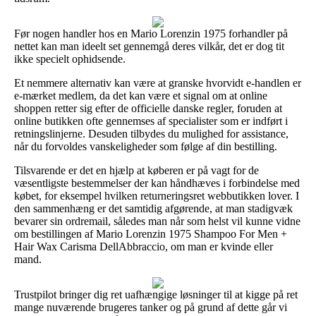
Før nogen handler hos en Mario Lorenzin 1975 forhandler på
nettet kan man ideelt set gennemgå deres vilkår, det er dog tit
ikke specielt ophidsende.
Et nemmere alternativ kan være at granske hvorvidt e-handlen er
e-mærket medlem, da det kan være et signal om at online
shoppen retter sig efter de officielle danske regler, foruden at
online butikken ofte gennemses af specialister som er indført i
retningslinjerne. Desuden tilbydes du mulighed for assistance,
når du forvoldes vanskeligheder som følge af din bestilling.
Tilsvarende er det en hjælp at køberen er på vagt for de
væsentligste bestemmelser der kan håndhæves i forbindelse med
købet, for eksempel hvilken returneringsret webbutikken lover. I
den sammenhæng er det samtidig afgørende, at man stadigvæk
bevarer sin ordremail, således man når som helst vil kunne vidne
om bestillingen af Mario Lorenzin 1975 Shampoo For Men +
Hair Wax Carisma DellAbbraccio, om man er kvinde eller
mand.
Trustpilot bringer dig ret uafhængige løsninger til at kigge på ret
mange nuværende brugeres tanker og på grund af dette går vi