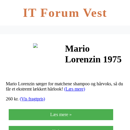
IT Forum Vest
Mario
Lorenzin 1975
Shampoo For
Men + Hair
Mario Lorenzin sørger for matchene shampoo og hårvoks, så du
Wax Carisma
får et ekstremt lækkert hårlook!
(Læs mere)
260 kr.
(Vis fragtpris)
DellAbbraccio
Læs mere »