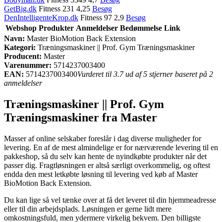
GetBig.dk
Fitness 231 4,25
Besøg
DenIntelligenteKrop.dk
Fitness 97 2,9
Besøg
Webshop
Produkter
Anmeldelser
Bedømmelse
Link
Navn:
Master BioMotion Back Extension
Kategori:
Træningsmaskiner || Prof. Gym Træningsmaskiner
Producent:
Master
Varenummer:
5714237003400
EAN:
5714237003400
Vurderet til 3.7 ud af 5 stjerner baseret på 2
anmeldelser
Træningsmaskiner || Prof. Gym
Træningsmaskiner fra Master
Masser af online selskaber foreslår i dag diverse muligheder for
levering. En af de mest almindelige er for nærværende levering til en
pakkeshop, så du selv kan hente de nyindkøbte produkter når det
passer dig. Fragtløsningen er altså særligt overkommelig, og oftest
endda den mest letkøbte løsning til levering ved køb af Master
BioMotion Back Extension.
Du kan lige så vel tænke over at få det leveret til din hjemmeadresse
eller til din arbejdsplads. Løsningen er gerne lidt mere
omkostningsfuld, men ydermere virkelig bekvem. Den billigste