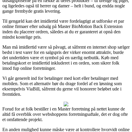
udsalgspriserne på en række af deres produkter – til drenge og piger,
og ligeledes også til herrer og damer – helt i bund, og endda nogle
gange frembyde gratis levering.
Til gengæld kan det imidlertid være fordelagtigt at udforske et par
online firmaer efter udsalg på Master BioMotion Back Extension
inden du placerer ordren, således at du er garanteret at opnå den
mindst kostelige pris.
Man må imidlertid være så påvagt, at såfremt en internet shop sælger
bedst i test varer for en salgspris der virker enormt attraktiv, burde
det undertiden være et symbol på en uærlig netbutik. Køb med
betalingskort er imidlertid inkluderet i en orden, som sikrer folk
imod fup online forretninger.
Vi går generelt ind for betalinger med kort eller betalinger med
mobilen. Som et alternativ bør du drage fordel af en løsning som
eksempelvis ViaBill, såfremt du gerne vil honorere beløbet ude i
fremtiden.
Forud for at folk bestiller i en Master forretning på nettet kunne de
altid få overblik over webshoppens forretningsaftale, det er dog ofte
et omfattende projekt.
En anden mulighed kunne måske være at kontrollere hvorvidt online