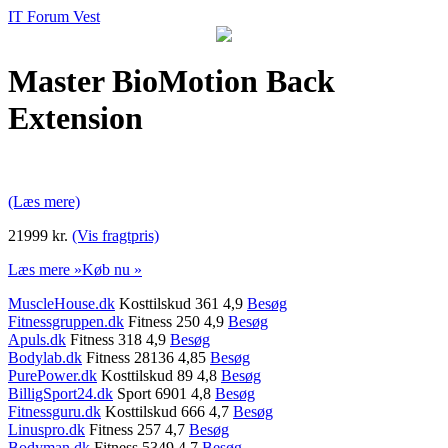
IT Forum Vest
Master BioMotion Back
Extension
(Læs mere)
21999 kr.
(Vis fragtpris)
Læs mere »
Køb nu »
MuscleHouse.dk
Kosttilskud 361 4,9
Besøg
Fitnessgruppen.dk
Fitness 250 4,9
Besøg
Apuls.dk
Fitness 318 4,9
Besøg
Bodylab.dk
Fitness 28136 4,85
Besøg
PurePower.dk
Kosttilskud 89 4,8
Besøg
BilligSport24.dk
Sport 6901 4,8
Besøg
Fitnessguru.dk
Kosttilskud 666 4,7
Besøg
Linuspro.dk
Fitness 257 4,7
Besøg
Bodyman.dk
Fitness 5349 4,7
Besøg