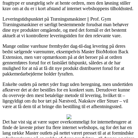
fragttype er unægtelig selv at hente ordren, men den løsning stiller
krav om at du er i kort afstand af internet webshoppens tilholdssted.
Leveringstidspunktet på Træningsmaskiner || Prof. Gym
Træningsmaskiner er særligt bestemmende forudsat man behøver
dine nye produkter omgående, og med det formål er det bestemt
aktuelt at vi kontrollerer leveringstiden for den relevante vare.
Mange online varehuse frembyder dag-til-dag levering på deres
bedst sælgende varenumre, eksempelvis Master BioMotion Back
Extension, men vær opmærksom på at det beroer på at ordren
gennemføres forud for et fastslået tidspunkt, således at de har
mulighed for at nå at få dit nye produkt distribueret forud for at
pakkemedarbejderne holder fyraften.
Enkelte outlets på nettet yder fragt uden beregning, men undertiden
afkræver det at der bestilles for en konkret sum. Derudover kunne
du overveje den mest betalelige metode til levering, hvilket tit –
ligegyldigt om du bor tæt på Næstved, Nakskov eller Struer – vil
være at få dem til at bringe din bestilling til et afhentningssted.
Det har vist sig at være super overkommeligt for internetbrugere at
finde de laveste priser fra flere internet webshops, og for det har en
lang række Master outlets på nettet været presset til at at formindske