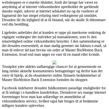
webshoppen er e-mærke tilsluttet, fordi det længe har været en
antydning af at internet virksomheden opretholder de gældende
danske regler, udover at internet selskabet nu og da vurderes af
fagmænd der har meget erfaring med vedtægterne på området.
Desuden får du lejlighed til at få bistand, når du skulle få dilemmaer
ved din bestilling.
Ligeledes anbefales det at kunden er oppe på mærkerne omkring de
vigtigste vedtægter der indvirker på transaktionen, som fx den
returrettighed online virksomheden benytter. I den sammenhæng er
det desuden essesentielt, at man stadig gemmer sin faktura e-mail, så
man til enhver tid kan bevise sin ordre af Master BioMotion Back
Extension, hvad end man søger en vare til en mand eller kvinde.
Trustpilot yder aldeles uafhængige chancer for at gennemrode en
lang række aktuelle konsumenters betragtninger og derfor kan det
være til hjælp, at du eksaminerer online firmaets bedømmelser af
Master BioMotion Back Extension forinden du shopper.
Facebook indebærer desuden fuldkommen passelige muligheder for
at få indsigt i e-handlens kundefokus. Derudover ses mange internet
forretninger hvor man kan udfærdige en anmeldelse af
virksomhedens service, hvilket også bør bruges til at bedømme
tidligere kunders oplevelser.