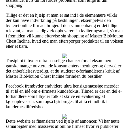
assistance, hvis du forvoldes problemer som følge af din
shopping.
Tillige er det en hjælp at man er sat ind i de elementære vilkår
der kan have indvirkning på bestillingen, eksempelvis den
bytteret online firmaet bruger. I den sammenhæng er det tillige
relevant, at man stadigvæk opbevarer sin kvitteringsmail, så man
i fremtiden vil kunne eftervise sin shopping af Master BioMotion
Chest Incline, hvad end man efterspørger produkter til en voksen
eller et barn.
Trustpilot tilbyder ultra passelige chancer for at eksaminere
ganske mange nuværende konsumenters meninger og derved er
det anbefalelsesværdigt, at du studerer e-forhandlerens kritik af
Master BioMotion Chest Incline forinden du bestiller.
Facebook frembyder endvidere ultra hensigtsmæssige metoder
til at få en idé om e-firmaets kundefokus. Tilmed er der en del e-
forhandlere som tilbyder folk at skrive en evaluering af
købsoplevelsen, som også bør bruges til at få et indblik i
kundernes tilfredshed.
Dette website er finansieret ved hjælp af annoncer. Vi har tætte
samarbejder med massevis af online firmaer hvor vi publicerer