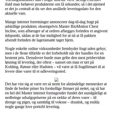
ifald man behøver produkterne om få sekunder, så i det øjemed
er det jo centralt at du ser den anslåede leveringsdato for den
aktuelle vare.
Mange internet forretninger annoncerer dag-til-dag fragt på
adskillige produkter, eksempelvis Master BioMotion Chest
Incline, som afhænger af at ordren aflægges forinden et angivent
tidspunkt, sådan at de har mulighed for at nå at få pakken
afsendt forinden de lageransatte tager hjem.
Nogle enkelte online virksomheder frembyder fragt uden gebyr,
men i de fleste tilfælde er det forbeholdt når der handles for en
bestemt pris. Derudover burde man gribe den mest prisbevidste
løsning til levering, der oftest – uanset om man er tæt på
Kolding, Rønne eller Hadsten – vil være at få fragtfirmaet til at
levere dine varer til et udleveringssted.
Det har vist sig at være ret så nemt for almindelige mennesker at
finde de bedste priser fra forskellige firmaer på nettet, og så har
en hel del Master internet foretagender fundet det uundgåeligt at
nedbringe udsalgspriserne på en række af deres varer – til
drenge og piger, og samtidig til voksne – drastisk, og endda
nogle gange love portofri levering.