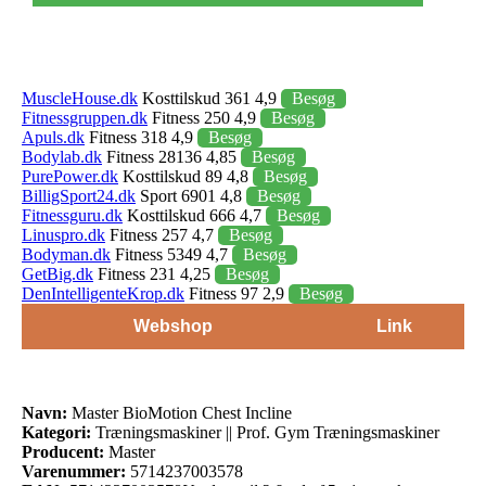
MuscleHouse.dk
Kosttilskud 361 4,9
Besøg
Fitnessgruppen.dk
Fitness 250 4,9
Besøg
Apuls.dk
Fitness 318 4,9
Besøg
Bodylab.dk
Fitness 28136 4,85
Besøg
PurePower.dk
Kosttilskud 89 4,8
Besøg
BilligSport24.dk
Sport 6901 4,8
Besøg
Fitnessguru.dk
Kosttilskud 666 4,7
Besøg
Linuspro.dk
Fitness 257 4,7
Besøg
Bodyman.dk
Fitness 5349 4,7
Besøg
GetBig.dk
Fitness 231 4,25
Besøg
DenIntelligenteKrop.dk
Fitness 97 2,9
Besøg
Webshop
Link
Navn:
Master BioMotion Chest Incline
Kategori:
Træningsmaskiner || Prof. Gym Træningsmaskiner
Producent:
Master
Varenummer:
5714237003578