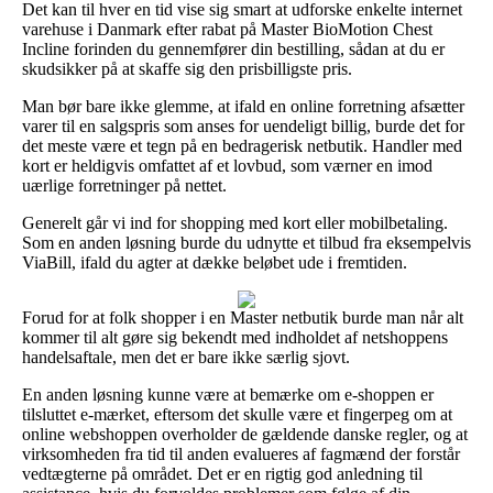
Det kan til hver en tid vise sig smart at udforske enkelte internet
varehuse i Danmark efter rabat på Master BioMotion Chest
Incline forinden du gennemfører din bestilling, sådan at du er
skudsikker på at skaffe sig den prisbilligste pris.
Man bør bare ikke glemme, at ifald en online forretning afsætter
varer til en salgspris som anses for uendeligt billig, burde det for
det meste være et tegn på en bedragerisk netbutik. Handler med
kort er heldigvis omfattet af et lovbud, som værner en imod
uærlige forretninger på nettet.
Generelt går vi ind for shopping med kort eller mobilbetaling.
Som en anden løsning burde du udnytte et tilbud fra eksempelvis
ViaBill, ifald du agter at dække beløbet ude i fremtiden.
Forud for at folk shopper i en Master netbutik burde man når alt
kommer til alt gøre sig bekendt med indholdet af netshoppens
handelsaftale, men det er bare ikke særlig sjovt.
En anden løsning kunne være at bemærke om e-shoppen er
tilsluttet e-mærket, eftersom det skulle være et fingerpeg om at
online webshoppen overholder de gældende danske regler, og at
virksomheden fra tid til anden evalueres af fagmænd der forstår
vedtægterne på området. Det er en rigtig god anledning til