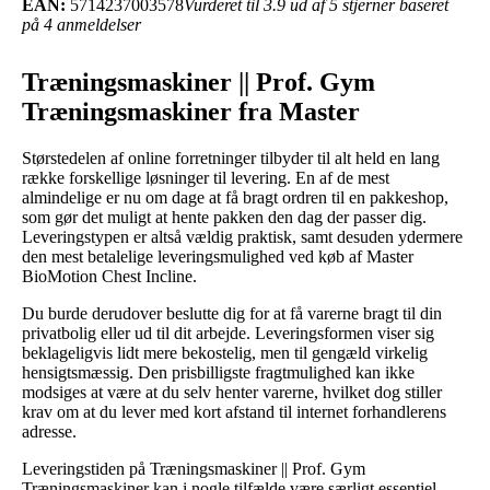
EAN:
5714237003578
Vurderet til 3.9 ud af 5 stjerner baseret
på 4 anmeldelser
Træningsmaskiner || Prof. Gym
Træningsmaskiner fra Master
Størstedelen af online forretninger tilbyder til alt held en lang
række forskellige løsninger til levering. En af de mest
almindelige er nu om dage at få bragt ordren til en pakkeshop,
som gør det muligt at hente pakken den dag der passer dig.
Leveringstypen er altså vældig praktisk, samt desuden ydermere
den mest betalelige leveringsmulighed ved køb af Master
BioMotion Chest Incline.
Du burde derudover beslutte dig for at få varerne bragt til din
privatbolig eller ud til dit arbejde. Leveringsformen viser sig
beklageligvis lidt mere bekostelig, men til gengæld virkelig
hensigtsmæssig. Den prisbilligste fragtmulighed kan ikke
modsiges at være at du selv henter varerne, hvilket dog stiller
krav om at du lever med kort afstand til internet forhandlerens
adresse.
Leveringstiden på Træningsmaskiner || Prof. Gym
Træningsmaskiner kan i nogle tilfælde være særligt essentiel