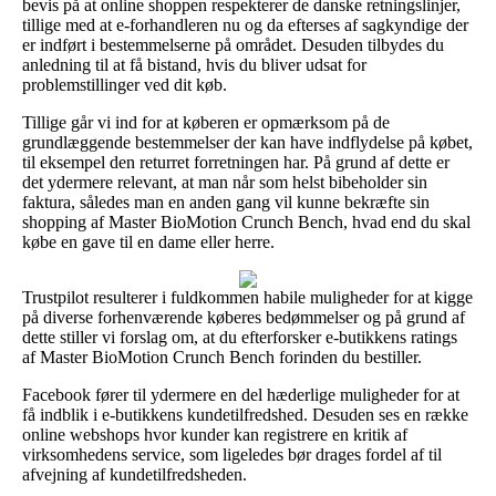
bevis på at online shoppen respekterer de danske retningslinjer,
tillige med at e-forhandleren nu og da efterses af sagkyndige der
er indført i bestemmelserne på området. Desuden tilbydes du
anledning til at få bistand, hvis du bliver udsat for
problemstillinger ved dit køb.
Tillige går vi ind for at køberen er opmærksom på de
grundlæggende bestemmelser der kan have indflydelse på købet,
til eksempel den returret forretningen har. På grund af dette er
det ydermere relevant, at man når som helst bibeholder sin
faktura, således man en anden gang vil kunne bekræfte sin
shopping af Master BioMotion Crunch Bench, hvad end du skal
købe en gave til en dame eller herre.
Trustpilot resulterer i fuldkommen habile muligheder for at kigge
på diverse forhenværende køberes bedømmelser og på grund af
dette stiller vi forslag om, at du efterforsker e-butikkens ratings
af Master BioMotion Crunch Bench forinden du bestiller.
Facebook fører til ydermere en del hæderlige muligheder for at
få indblik i e-butikkens kundetilfredshed. Desuden ses en række
online webshops hvor kunder kan registrere en kritik af
virksomhedens service, som ligeledes bør drages fordel af til
afvejning af kundetilfredsheden.