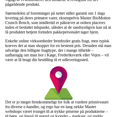
pågældende produkt.
Størstedelen af forretninger på nettet stiller garanti om 1 dags
levering på deres primære varer, eksempelvis Master BioMotion
Crunch Bench, som imidlertid er påkrævet at ordren placeres
inden et besluttet tidspunkt, således at de sandsynligvis kan nå at
få produktet betjent forinden pakkepersonalet tager hjem.
Enkelte online virksomheder frembyder gratis fragt, men typisk
kræves det at man shopper for en bestemt pris. Desuden må man
udvælge den billigste fragttype, der i mange tilfælde –
uafhængig om man bor i Køge, Frederiksværk eller Vejen – vil
være at få bragt din bestilling til et udleveringssted.
Det er jo meget fremkommeligt for folk at vurdere prisniveauet
fra diverse e-handler, og ergo har en lang række Master
webshops været tvunget til at trykke priserne på produkterne –
til børn, og ligeså til mænd og kvinder – markant, og endda