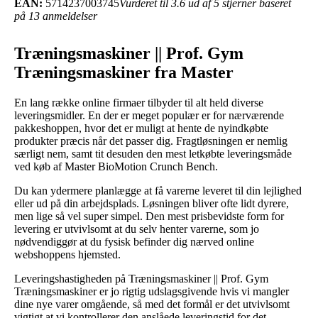
EAN:
5714237003745
Vurderet til 3.6 ud af 5 stjerner baseret
på 13 anmeldelser
Træningsmaskiner || Prof. Gym
Træningsmaskiner fra Master
En lang række online firmaer tilbyder til alt held diverse
leveringsmidler. En der er meget populær er for nærværende
pakkeshoppen, hvor det er muligt at hente de nyindkøbte
produkter præcis når det passer dig. Fragtløsningen er nemlig
særligt nem, samt tit desuden den mest letkøbte leveringsmåde
ved køb af Master BioMotion Crunch Bench.
Du kan ydermere planlægge at få varerne leveret til din lejlighed
eller ud på din arbejdsplads. Løsningen bliver ofte lidt dyrere,
men lige så vel super simpel. Den mest prisbevidste form for
levering er utvivlsomt at du selv henter varerne, som jo
nødvendiggør at du fysisk befinder dig nærved online
webshoppens hjemsted.
Leveringshastigheden på Træningsmaskiner || Prof. Gym
Træningsmaskiner er jo rigtig udslagsgivende hvis vi mangler
dine nye varer omgående, så med det formål er det utvivlsomt
vigtigt at vi kontrollerer den anslåede leveringstid for det