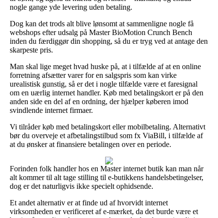
nogle gange yde levering uden betaling.
Dog kan det trods alt blive lønsomt at sammenligne nogle få
webshops efter udsalg på Master BioMotion Crunch Bench
inden du færdiggør din shopping, så du er tryg ved at antage den
skarpeste pris.
Man skal lige meget hvad huske på, at i tilfælde af at en online
forretning afsætter varer for en salgspris som kan virke
urealistisk gunstig, så er det i nogle tilfælde være et faresignal
om en uærlig internet handler. Køb med betalingskort er på den
anden side en del af en ordning, der hjælper køberen imod
svindlende internet firmaer.
Vi tilråder køb med betalingskort eller mobilbetaling. Alternativt
bør du overveje et afbetalingstilbud som fx ViaBill, i tilfælde af
at du ønsker at finansiere betalingen over en periode.
Forinden folk handler hos en Master internet butik kan man når
alt kommer til alt tage stilling til e-butikkens handelsbetingelser,
dog er det naturligvis ikke specielt ophidsende.
Et andet alternativ er at finde ud af hvorvidt internet
virksomheden er verificeret af e-mærket, da det burde være et