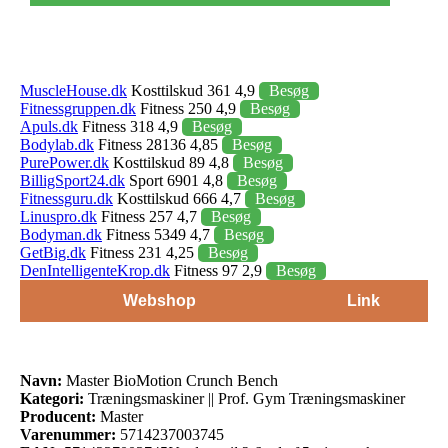
MuscleHouse.dk
Kosttilskud 361 4,9
Besøg
Fitnessgruppen.dk
Fitness 250 4,9
Besøg
Apuls.dk
Fitness 318 4,9
Besøg
Bodylab.dk
Fitness 28136 4,85
Besøg
PurePower.dk
Kosttilskud 89 4,8
Besøg
BilligSport24.dk
Sport 6901 4,8
Besøg
Fitnessguru.dk
Kosttilskud 666 4,7
Besøg
Linuspro.dk
Fitness 257 4,7
Besøg
Bodyman.dk
Fitness 5349 4,7
Besøg
GetBig.dk
Fitness 231 4,25
Besøg
DenIntelligenteKrop.dk
Fitness 97 2,9
Besøg
Webshop
Link
Navn:
Master BioMotion Crunch Bench
Kategori:
Træningsmaskiner || Prof. Gym Træningsmaskiner
Producent:
Master
Varenummer:
5714237003745