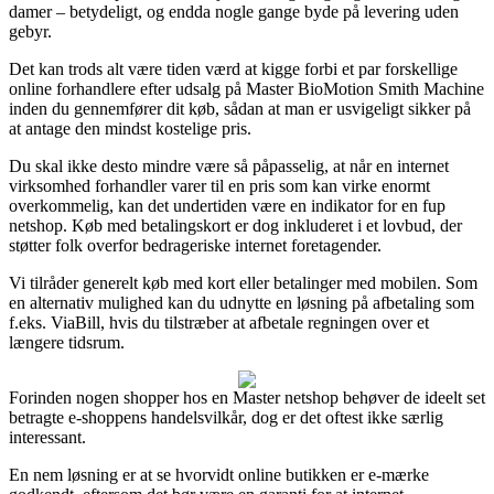
damer – betydeligt, og endda nogle gange byde på levering uden
gebyr.
Det kan trods alt være tiden værd at kigge forbi et par forskellige
online forhandlere efter udsalg på Master BioMotion Smith Machine
inden du gennemfører dit køb, sådan at man er usvigeligt sikker på
at antage den mindst kostelige pris.
Du skal ikke desto mindre være så påpasselig, at når en internet
virksomhed forhandler varer til en pris som kan virke enormt
overkommelig, kan det undertiden være en indikator for en fup
netshop. Køb med betalingskort er dog inkluderet i et lovbud, der
støtter folk overfor bedrageriske internet foretagender.
Vi tilråder generelt køb med kort eller betalinger med mobilen. Som
en alternativ mulighed kan du udnytte en løsning på afbetaling som
f.eks. ViaBill, hvis du tilstræber at afbetale regningen over et
længere tidsrum.
Forinden nogen shopper hos en Master netshop behøver de ideelt set
betragte e-shoppens handelsvilkår, dog er det oftest ikke særlig
interessant.
En nem løsning er at se hvorvidt online butikken er e-mærke