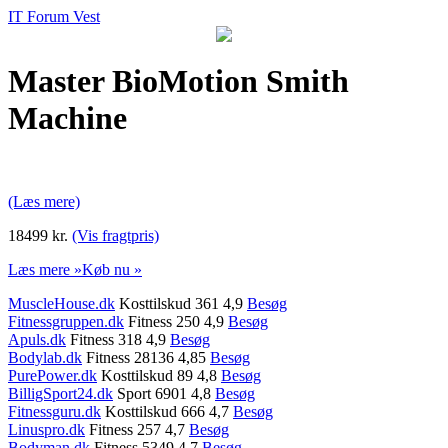
IT Forum Vest
Master BioMotion Smith
Machine
(Læs mere)
18499 kr.
(Vis fragtpris)
Læs mere »
Køb nu »
MuscleHouse.dk
Kosttilskud 361 4,9
Besøg
Fitnessgruppen.dk
Fitness 250 4,9
Besøg
Apuls.dk
Fitness 318 4,9
Besøg
Bodylab.dk
Fitness 28136 4,85
Besøg
PurePower.dk
Kosttilskud 89 4,8
Besøg
BilligSport24.dk
Sport 6901 4,8
Besøg
Fitnessguru.dk
Kosttilskud 666 4,7
Besøg
Linuspro.dk
Fitness 257 4,7
Besøg
Bodyman.dk
Fitness 5349 4,7
Besøg