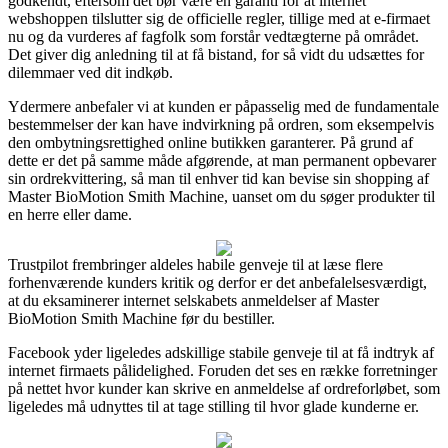
godkendt, eftersom det bør være en garanti for at internet
webshoppen tilslutter sig de officielle regler, tillige med at e-firmaet
nu og da vurderes af fagfolk som forstår vedtægterne på området.
Det giver dig anledning til at få bistand, for så vidt du udsættes for
dilemmaer ved dit indkøb.
Ydermere anbefaler vi at kunden er påpasselig med de fundamentale
bestemmelser der kan have indvirkning på ordren, som eksempelvis
den ombytningsrettighed online butikken garanterer. På grund af
dette er det på samme måde afgørende, at man permanent opbevarer
sin ordrekvittering, så man til enhver tid kan bevise sin shopping af
Master BioMotion Smith Machine, uanset om du søger produkter til
en herre eller dame.
Trustpilot frembringer aldeles habile genveje til at læse flere
forhenværende kunders kritik og derfor er det anbefalelsesværdigt,
at du eksaminerer internet selskabets anmeldelser af Master
BioMotion Smith Machine før du bestiller.
Facebook yder ligeledes adskillige stabile genveje til at få indtryk af
internet firmaets pålidelighed. Foruden det ses en række forretninger
på nettet hvor kunder kan skrive en anmeldelse af ordreforløbet, som
ligeledes må udnyttes til at tage stilling til hvor glade kunderne er.