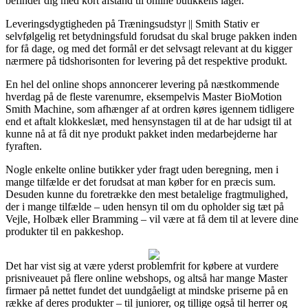
befinder dig med kort afstand til online butikkens lager.
Leveringsdygtigheden på Træningsudstyr || Smith Stativ er
selvfølgelig ret betydningsfuld forudsat du skal bruge pakken inden
for få dage, og med det formål er det selvsagt relevant at du kigger
nærmere på tidshorisonten for levering på det respektive produkt.
En hel del online shops annoncerer levering på næstkommende
hverdag på de fleste varenumre, eksempelvis Master BioMotion
Smith Machine, som afhænger af at ordren køres igennem tidligere
end et aftalt klokkeslæt, med hensynstagen til at de har udsigt til at
kunne nå at få dit nye produkt pakket inden medarbejderne har
fyraften.
Nogle enkelte online butikker yder fragt uden beregning, men i
mange tilfælde er det forudsat at man køber for en præcis sum.
Desuden kunne du foretrække den mest betalelige fragtmulighed,
der i mange tilfælde – uden hensyn til om du opholder sig tæt på
Vejle, Holbæk eller Bramming – vil være at få dem til at levere dine
produkter til en pakkeshop.
Det har vist sig at være yderst problemfrit for købere at vurdere
prisniveauet på flere online webshops, og altså har mange Master
firmaer på nettet fundet det uundgåeligt at mindske priserne på en
række af deres produkter – til juniorer, og tillige også til herrer og