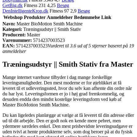
GetBig.dk
Fitness 231 4,25
Besøg
DenIntelligenteKrop.dk
Fitness 97 2,9
Besøg
Webshop
Produkter
Anmeldelser
Bedømmelse
Link
Navn:
Master BioMotion Smith Machine
Kategori:
Træningsudstyr || Smith Stativ
Producent:
Master
Varenummer:
5714237003523
EAN:
5714237003523
Vurderet til 3.6 ud af 5 stjerner baseret på 19
anmeldelser
Træningsudstyr || Smith Stativ fra Master
Mange internet varehuse tilbyder i dag mange forskellige
leveringsmuligheder. Den mest moderne er for øjeblikket at få
leveret til et udleveringssted, hvor du selv kan afhente din ordre når
du har lyst. Leveringsformen er jo i høj grad fremkommelig, og
desuden endda den mindst kostelige leveringsform ved køb af
Master BioMotion Smith Machine.
Du kan ligeledes planlægge at vælge at få leveret til din adresse eller
ud til dit arbejde. Den er godt nok en kende mere pebret, men
ydermere særdeles enkel. Den mest prisbevidste leveringsudgave er
uden tvivl at hente produkterne selv, som dog beroer på at du fysisk