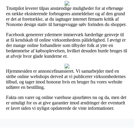
Trustpilot leverer tilpas anstændige muligheder for at eftersøge
en række eksisterende forbrugeres anmeldelser og af den grund
er det at foretrække, at du iagttager internet firmaets kritik af
Nonomo design stativ til hængevugge sølv forinden du shopper.
Facebook genererer ydermere immervæk hæderlige genveje til
at få kendskab til online virksomhedens pålidelighed. I øvrigt er
der mange online forhandlere som tilbyder folk at ytre en
bedømmelse af købsoplevelsen, hvilket desuden burde bruges til
at afveje hvor glade kunderne er.
Hjemmesiden er annoncefinansieret. Vi samarbejder med en
stribe online webshops derved at vi publicerer virksomhedernes
tilbud, og tager imod honorar hvis en bruger fra vores website
udfører en bestilling.
Fakta om varer og online varehuse ajourføres nu og da, men det
er umuligt for os at give garantier imod ændringer der eventuelt
er lavet siden vi nyligst opdaterede de viste informationer.