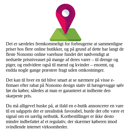
Det er særdeles fremkommeligt for forbrugerne at sammenligne
priser hos flere online butikker, og på grund af dette har langt de
fleste Nonomo online varehuse fundet det nødvendigt at
nedsætte prisniveauet på mange af deres varer – til drenge og
piger, og endvidere også til mænd og kvinder – enormt, og
endda nogle gange præstere fragt uden omkostninger.
Det kan til hver en tid blive smart at se nærmere på visse e-
firmaer efter rabat på Nonomo design stativ til hængevugge sølv
før du køber, således at man er garanteret at indhente den
skarpeste pris.
Du må alligevel huske på, at ifald en e-butik annoncerer en vare
til en salgspris der er urealistisk favorabel, burde det ofte være et
signal om en uærlig netbutik. Kortbestillinger er ikke desto
mindre indbefattet af et regulativ, der skærmer køberen imod
svindlende internet virksomheder.