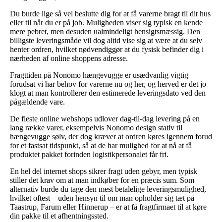
Du burde lige så vel beslutte dig for at få varerne bragt til dit hus
eller til når du er på job. Muligheden viser sig typisk en kende
mere pebret, men desuden ualmindeligt hensigtsmæssig. Den
billigste leveringsmåde vil dog altid vise sig at være at du selv
henter ordren, hvilket nødvendiggør at du fysisk befinder dig i
nærheden af online shoppens adresse.
Fragttiden på Nonomo hængevugge er usædvanlig vigtig
forudsat vi har behov for varerne nu og her, og herved er det jo
klogt at man kontrollerer den estimerede leveringsdato ved den
pågældende vare.
De fleste online webshops udlover dag-til-dag levering på en
lang række varer, eksempelvis Nonomo design stativ til
hængevugge sølv, der dog kræver at ordren køres igennem forud
for et fastsat tidspunkt, så at de har mulighed for at nå at få
produktet pakket forinden logistikpersonalet får fri.
En hel del internet shops sikrer fragt uden gebyr, men typisk
stiller det krav om at man indkøber for en præcis sum. Som
alternativ burde du tage den mest betalelige leveringsmulighed,
hvilket oftest – uden hensyn til om man opholder sig tæt på
Taastrup, Farum eller Hinnerup – er at få fragtfirmaet til at køre
din pakke til et afhentningssted.