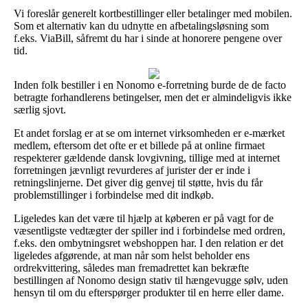
Vi foreslår generelt kortbestillinger eller betalinger med mobilen.
Som et alternativ kan du udnytte en afbetalingsløsning som
f.eks. ViaBill, såfremt du har i sinde at honorere pengene over
tid.
Inden folk bestiller i en Nonomo e-forretning burde de de facto
betragte forhandlerens betingelser, men det er almindeligvis ikke
særlig sjovt.
Et andet forslag er at se om internet virksomheden er e-mærket
medlem, eftersom det ofte er et billede på at online firmaet
respekterer gældende dansk lovgivning, tillige med at internet
forretningen jævnligt revurderes af jurister der er inde i
retningslinjerne. Det giver dig genvej til støtte, hvis du får
problemstillinger i forbindelse med dit indkøb.
Ligeledes kan det være til hjælp at køberen er på vagt for de
væsentligste vedtægter der spiller ind i forbindelse med ordren,
f.eks. den ombytningsret webshoppen har. I den relation er det
ligeledes afgørende, at man når som helst beholder ens
ordrekvittering, således man fremadrettet kan bekræfte
bestillingen af Nonomo design stativ til hængevugge sølv, uden
hensyn til om du efterspørger produkter til en herre eller dame.