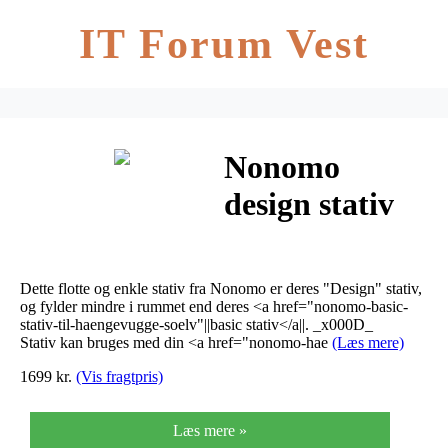
IT Forum Vest
Nonomo
design stativ
til
hængevugge
Dette flotte og enkle stativ fra Nonomo er deres "Design" stativ,
sølv
og fylder mindre i rummet end deres <a href="nonomo-basic-
stativ-til-haengevugge-soelv"||basic stativ</a||. _x000D_
Stativ kan bruges med din <a href="nonomo-hae
(Læs mere)
1699 kr.
(Vis fragtpris)
Læs mere »