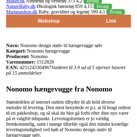
Milker.dk
Ammetøj og ventetøj 373 4,2
Besøg
NatureBaby.dk
Økologisk børnetøj 859 4,15
Besøg
Mammashop.dk
Baby, graviditet og legetøj 599 4,1
Besøg
Webshop
Link
Navn:
Nonomo design stativ til hængevugge sølv
Kategori:
Nonomo hængevugge
Producent:
Nonomo
Varenummer:
1512828
EAN:
4251243304967
Vurderet til 3.9 ud af 5 stjerner baseret
på 15 anmeldelser
Nonomo hængevugge fra Nonomo
Størstedelen af internet outlets tilbyder til alt held diverse
metoder til levering. Den mest benyttede er p.t. at få bragt ordren
til en pakkeshop, og så skal du blot gå forbi efter dine nye varer
på et valgfrit tidspunkt. Leveringsformen er jo vældig
fremkommelig, samt i mange tilfælde også den mindst kostelige
leveringsmulighed ved køb af Nonomo design stativ til
hængevugge sølv.