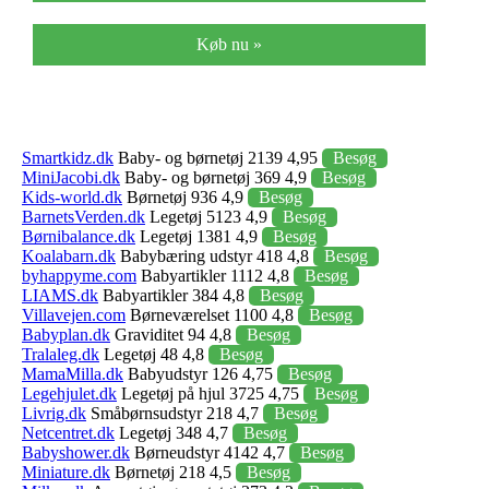
Køb nu »
Smartkidz.dk
Baby- og børnetøj 2139 4,95
Besøg
MiniJacobi.dk
Baby- og børnetøj 369 4,9
Besøg
Kids-world.dk
Børnetøj 936 4,9
Besøg
BarnetsVerden.dk
Legetøj 5123 4,9
Besøg
Børnibalance.dk
Legetøj 1381 4,9
Besøg
Koalabarn.dk
Babybæring udstyr 418 4,8
Besøg
byhappyme.com
Babyartikler 1112 4,8
Besøg
LIAMS.dk
Babyartikler 384 4,8
Besøg
Villavejen.com
Børneværelset 1100 4,8
Besøg
Babyplan.dk
Graviditet 94 4,8
Besøg
Tralaleg.dk
Legetøj 48 4,8
Besøg
MamaMilla.dk
Babyudstyr 126 4,75
Besøg
Legehjulet.dk
Legetøj på hjul 3725 4,75
Besøg
Livrig.dk
Småbørnsudstyr 218 4,7
Besøg
Netcentret.dk
Legetøj 348 4,7
Besøg
Babyshower.dk
Børneudstyr 4142 4,7
Besøg
Miniature.dk
Børnetøj 218 4,5
Besøg