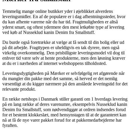
Temmelig mange online butikker yder i øjeblikket alverdens
leveringsmidler. En af de populære er i dag afhentningssteder, hvor
du kan afhente varerne når du har tid. Fragtmuligheden er altså
yderst smart, og oftest ydermere den mest letkøbte type af levering
ved køb af Nusseklud kanin Denim fra Smallstuff.
Du burde også foretrække at vælge at få sendt til din bolig eller ud
på dit arbejde. Fragttypen er uheldigvis en tak dyrere, men også
virkelig overkommelig. Den prisbilligste leveringsmodel vil dog til
enhver tid være selv at hente produkterne, men den løsning kræver
at du er i nærheden af internet webshoppens tilholdssted.
Leveringsdygtigheden på Mærker er selvfølgelig ret afgørende når
du mangler din pakke med det samme, så herved er det nemlig
væsentligt at du kigger nærmere på den anslåede leveringstid for det
relevante produkt.
En række netshops i Danmark stiller garanti om 1 hverdags levering
på en lang række af deres varenumre, eksempelvis Nusseklud kanin
Denim fra Smallstuff, som nødvendiggør at ordren indsendes forud
for et bestemt klokkeslæt, med hensynstagen til at de garanteret kan
nå at få de nye varer pakket forud for at pakkemedarbejderne har
fyraften.