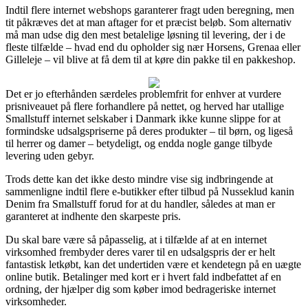
Indtil flere internet webshops garanterer fragt uden beregning, men
tit påkræves det at man aftager for et præcist beløb. Som alternativ
må man udse dig den mest betalelige løsning til levering, der i de
fleste tilfælde – hvad end du opholder sig nær Horsens, Grenaa eller
Gilleleje – vil blive at få dem til at køre din pakke til en pakkeshop.
Det er jo efterhånden særdeles problemfrit for enhver at vurdere
prisniveauet på flere forhandlere på nettet, og herved har utallige
Smallstuff internet selskaber i Danmark ikke kunne slippe for at
formindske udsalgspriserne på deres produkter – til børn, og ligeså
til herrer og damer – betydeligt, og endda nogle gange tilbyde
levering uden gebyr.
Trods dette kan det ikke desto mindre vise sig indbringende at
sammenligne indtil flere e-butikker efter tilbud på Nusseklud kanin
Denim fra Smallstuff forud for at du handler, således at man er
garanteret at indhente den skarpeste pris.
Du skal bare være så påpasselig, at i tilfælde af at en internet
virksomhed frembyder deres varer til en udsalgspris der er helt
fantastisk letkøbt, kan det undertiden være et kendetegn på en uægte
online butik. Betalinger med kort er i hvert fald indbefattet af en
ordning, der hjælper dig som køber imod bedrageriske internet
virksomheder.