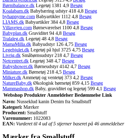
Børnibalance.dk
Legetøj 1381 4,9
Besøg
Koalabarn.dk
Babybæring udstyr 418 4,8
Besøg
byhappyme.com
Babyartikler 1112 4,8
Besøg
LIAMS.dk
Babyartikler 384 4,8
Besøg
Villavejen.com
Børneværelset 1100 4,8
Besøg
Babyplan.dk
Graviditet 94 4,8
Besøg
Tralaleg.dk
Legetøj 48 4,8
Besøg
MamaMilla.dk
Babyudstyr 126 4,75
Besøg
Legehjulet.dk
Legetøj på hjul 3725 4,75
Besøg
Livrig.dk
Småbørnsudstyr 218 4,7
Besøg
Netcentret.dk
Legetøj 348 4,7
Besøg
Babyshower.dk
Børneudstyr 4142 4,7
Besøg
Miniature.dk
Børnetøj 218 4,5
Besøg
Milker.dk
Ammetøj og ventetøj 373 4,2
Besøg
NatureBaby.dk
Økologisk børnetøj 859 4,15
Besøg
Mammashop.dk
Baby, graviditet og legetøj 599 4,1
Besøg
Webshop
Produkter
Anmeldelser
Bedømmelse
Link
Navn:
Nusseklud kanin Denim fra Smallstuff
Kategori:
Mærker
Producent:
Smallstuff
Varenummer:
1022083
EAN:
Vurderet til 4 ud af 5 stjerner baseret på 46 anmeldelser
Mærker fra Smallstuff