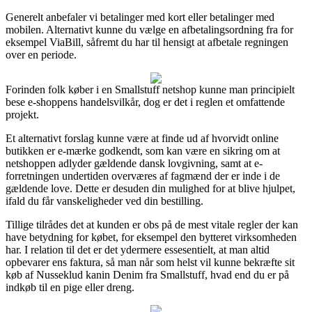
Generelt anbefaler vi betalinger med kort eller betalinger med
mobilen. Alternativt kunne du vælge en afbetalingsordning fra for
eksempel ViaBill, såfremt du har til hensigt at afbetale regningen
over en periode.
Forinden folk køber i en Smallstuff netshop kunne man principielt
bese e-shoppens handelsvilkår, dog er det i reglen et omfattende
projekt.
Et alternativt forslag kunne være at finde ud af hvorvidt online
butikken er e-mærke godkendt, som kan være en sikring om at
netshoppen adlyder gældende dansk lovgivning, samt at e-
forretningen undertiden overværes af fagmænd der er inde i de
gældende love. Dette er desuden din mulighed for at blive hjulpet,
ifald du får vanskeligheder ved din bestilling.
Tillige tilrådes det at kunden er obs på de mest vitale regler der kan
have betydning for købet, for eksempel den bytteret virksomheden
har. I relation til det er det ydermere essesentielt, at man altid
opbevarer ens faktura, så man når som helst vil kunne bekræfte sit
køb af Nusseklud kanin Denim fra Smallstuff, hvad end du er på
indkøb til en pige eller dreng.