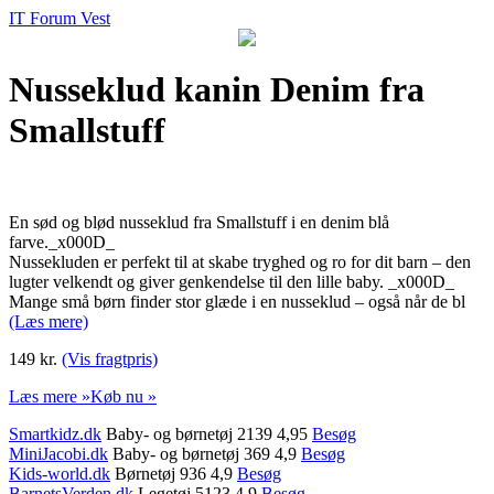
IT Forum Vest
Nusseklud kanin Denim fra
Smallstuff
En sød og blød nusseklud fra Smallstuff i en denim blå
farve._x000D_
Nussekluden er perfekt til at skabe tryghed og ro for dit barn – den
lugter velkendt og giver genkendelse til den lille baby. _x000D_
Mange små børn finder stor glæde i en nusseklud – også når de bl
(Læs mere)
149 kr.
(Vis fragtpris)
Læs mere »
Køb nu »
Smartkidz.dk
Baby- og børnetøj 2139 4,95
Besøg
MiniJacobi.dk
Baby- og børnetøj 369 4,9
Besøg
Kids-world.dk
Børnetøj 936 4,9
Besøg
BarnetsVerden.dk
Legetøj 5123 4,9
Besøg