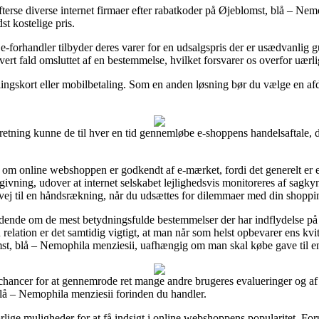
fterse diverse internet firmaer efter rabatkoder på Øjeblomst, blå – N
st kostelige pris.
-forhandler tilbyder deres varer for en udsalgspris der er usædvanlig gu
hvert fald omsluttet af en bestemmelse, hvilket forsvarer os overfor uærl
alingskort eller mobilbetaling. Som en anden løsning bør du vælge en afdr
retning kunne de til hver en tid gennemløbe e-shoppens handelsaftale, d
m online webshoppen er godkendt af e-mærket, fordi det generelt er et 
ning, udover at internet selskabet lejlighedsvis monitoreres af sagk
vej til en håndsrækning, når du udsættes for dilemmaer med din shoppi
idende om de mest betydningsfulde bestemmelser der har indflydelse på
relation er det samtidig vigtigt, at man når som helst opbevarer ens kvit
st, blå – Nemophila menziesii, uafhængig om man skal købe gave til e
 chancer for at gennemrode ret mange andre brugeres evalueringer og af 
lå – Nemophila menziesii forinden du handler.
e muligheder for at få indsigt i online webshoppens popularitet. Forud