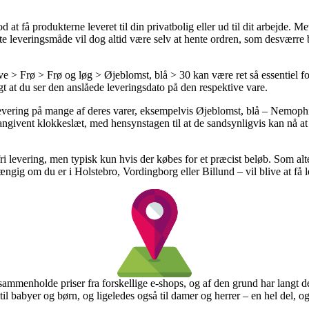
 få produkterne leveret til din privatbolig eller ud til dit arbejde. Met
te leveringsmåde vil dog altid være selv at hente ordren, som desværre 
 > Frø > Frø og løg > Øjeblomst, blå > 30 kan være ret så essentiel fo
igt at du ser den anslåede leveringsdato på den respektive vare.
evering på mange af deres varer, eksempelvis Øjeblomst, blå – Nemophi
ngivent klokkeslæt, med hensynstagen til at de sandsynligvis kan nå at
gtfri levering, men typisk kun hvis der købes for et præcist beløb. Som a
ængig om du er i Holstebro, Vordingborg eller Billund – vil blive at få 
sammenholde priser fra forskellige e-shops, og af den grund har langt de 
l babyer og børn, og ligeledes også til damer og herrer – en hel del, og