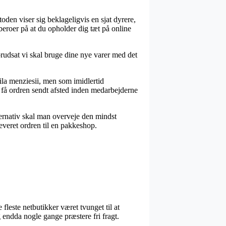
oden viser sig beklageligvis en sjat dyrere,
beroer på at du opholder dig tæt på online
rudsat vi skal bruge dine nye varer med det
la menziesii, men som imidlertid
 få ordren sendt afsted inden medarbejderne
lternativ skal man overveje den mindst
leveret ordren til en pakkeshop.
fleste netbutikker været tvunget til at
 endda nogle gange præstere fri fragt.