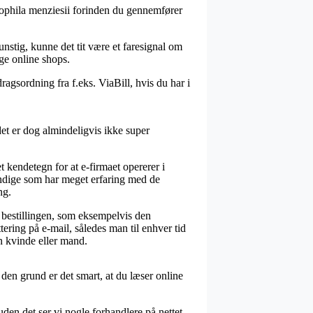
emophila menziesii forinden du gennemfører
nstig, kunne det tit være et faresignal om
ige online shops.
agsordning fra f.eks. ViaBill, hvis du har i
et er dog almindeligvis ikke super
kendetegn for at e-firmaet opererer i
yndige som har meget erfaring med de
ng.
 bestillingen, som eksempelvis den
tering på e-mail, således man til enhver tid
n kvinde eller mand.
den grund er det smart, at du læser online
en det ser vi nogle forhandlere på nettet