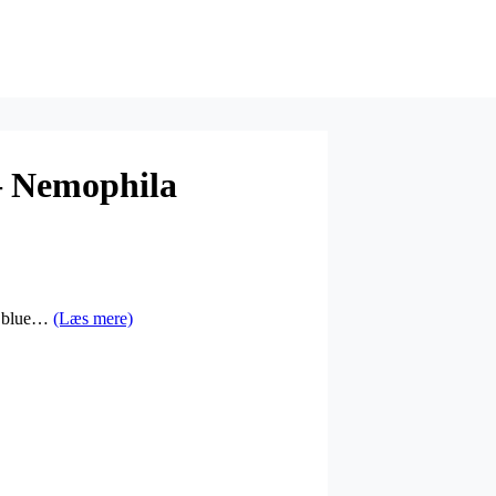
– Nemophila
by blue…
(Læs mere)