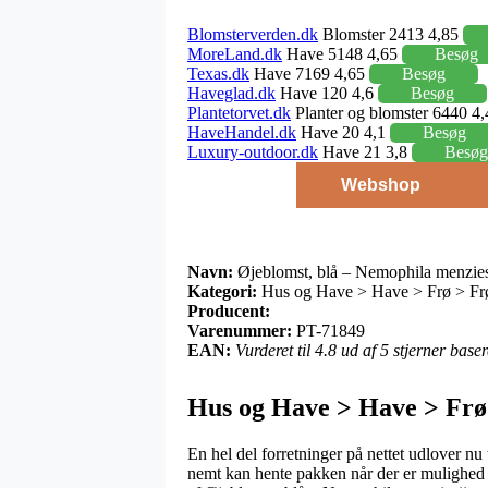
Blomsterverden.dk
Blomster 2413 4,85
MoreLand.dk
Have 5148 4,65
Besøg
Texas.dk
Have 7169 4,65
Besøg
Haveglad.dk
Have 120 4,6
Besøg
Plantetorvet.dk
Planter og blomster 6440 4
HaveHandel.dk
Have 20 4,1
Besøg
Luxury-outdoor.dk
Have 21 3,8
Besøg
Webshop
Navn:
Øjeblomst, blå – Nemophila menzies
Kategori:
Hus og Have > Have > Frø > Frø 
Producent:
Varenummer:
PT-71849
EAN:
Vurderet til 4.8 ud af 5 stjerner bas
Hus og Have > Have > Frø 
En hel del forretninger på nettet udlover nu 
nemt kan hente pakken når der er mulighed f