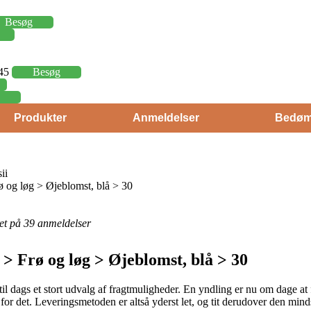
Besøg
,45
Besøg
Produkter
Anmeldelser
Bedøm
ii
og løg > Øjeblomst, blå > 30
eret på 39 anmeldelser
> Frø og løg > Øjeblomst, blå > 30
til dags et stort udvalg af fragtmuligheder. En yndling er nu om dage at få
or det. Leveringsmetoden er altså yderst let, og tit derudover den mind