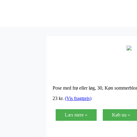
Pose med frø eller løg, 30, Køn sommerbl
23 kr.
(Vis fragtpris)
Læs mere »
Køb nu »