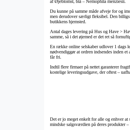
af Øjeblomst, blå – Nemophila menziesii.
Du kunne på samme måde afveje for og imod at
men derudover særligt fleksibel. Den billigs
butikkens hjemsted.
Antal dages levering på Hus og Have > Have
samme, så i det øjemed er det ret så fornuft
En række online selskaber udlover 1 dags l
nødvendiggør at ordren indsendes inden et a
får fri.
Indtil flere firmaer på nettet garanterer fra
kostelige leveringsudgave, der oftest – uafh
Det er jo meget enkelt for alle og enhver at 
mindske salgsværdien på deres produkter – ti