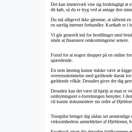
Det kan immervæk vise sig fordelagtigt at e
dit køb, så du er tryg ved at antage den mind
Du må alligevel ikke glemme, at såfremt en e
en uærlig internet forhandler. Kortkøb er i 
Vi går generelt ind for bestillinger med bet
sinde at finansiere omkostningerne senere.
Forud for at nogen shopper på en online for
spændende.
En nem løsning kunne måske være at kigge o
overensstemmelse med gældende dansk lovgiv
gældende vilkår. Desuden giver det dig gen
Desuden kan det være til hjælp at man er v
ombytningsret e-forretningen benytter. I den 
vil kunne dokumentere sin ordre af Øjeblom
Trustpilot bringer dig sådan set anstændige
virksomhedens anmeldelser af Øjeblomst, b
Facebook giver dig desuden fuldkommen ærlig