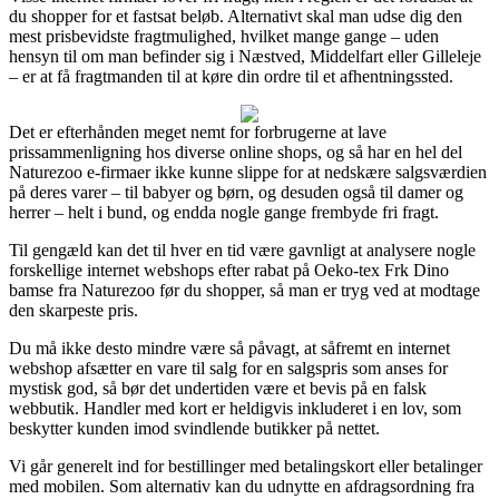
du shopper for et fastsat beløb. Alternativt skal man udse dig den
mest prisbevidste fragtmulighed, hvilket mange gange – uden
hensyn til om man befinder sig i Næstved, Middelfart eller Gilleleje
– er at få fragtmanden til at køre din ordre til et afhentningssted.
Det er efterhånden meget nemt for forbrugerne at lave
prissammenligning hos diverse online shops, og så har en hel del
Naturezoo e-firmaer ikke kunne slippe for at nedskære salgsværdien
på deres varer – til babyer og børn, og desuden også til damer og
herrer – helt i bund, og endda nogle gange frembyde fri fragt.
Til gengæld kan det til hver en tid være gavnligt at analysere nogle
forskellige internet webshops efter rabat på Oeko-tex Frk Dino
bamse fra Naturezoo før du shopper, så man er tryg ved at modtage
den skarpeste pris.
Du må ikke desto mindre være så påvagt, at såfremt en internet
webshop afsætter en vare til salg for en salgspris som anses for
mystisk god, så bør det undertiden være et bevis på en falsk
webbutik. Handler med kort er heldigvis inkluderet i en lov, som
beskytter kunden imod svindlende butikker på nettet.
Vi går generelt ind for bestillinger med betalingskort eller betalinger
med mobilen. Som alternativ kan du udnytte en afdragsordning fra