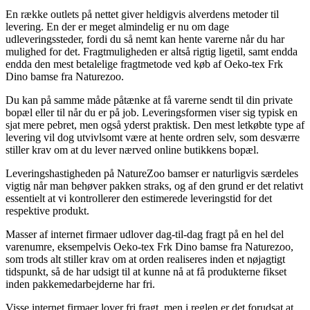
En række outlets på nettet giver heldigvis alverdens metoder til
levering. En der er meget almindelig er nu om dage
udleveringssteder, fordi du så nemt kan hente varerne når du har
mulighed for det. Fragtmuligheden er altså rigtig ligetil, samt endda
endda den mest betalelige fragtmetode ved køb af Oeko-tex Frk
Dino bamse fra Naturezoo.
Du kan på samme måde påtænke at få varerne sendt til din private
bopæl eller til når du er på job. Leveringsformen viser sig typisk en
sjat mere pebret, men også yderst praktisk. Den mest letkøbte type af
levering vil dog utvivlsomt være at hente ordren selv, som desværre
stiller krav om at du lever nærved online butikkens bopæl.
Leveringshastigheden på NatureZoo bamser er naturligvis særdeles
vigtig når man behøver pakken straks, og af den grund er det relativt
essentielt at vi kontrollerer den estimerede leveringstid for det
respektive produkt.
Masser af internet firmaer udlover dag-til-dag fragt på en hel del
varenumre, eksempelvis Oeko-tex Frk Dino bamse fra Naturezoo,
som trods alt stiller krav om at orden realiseres inden et nøjagtigt
tidspunkt, så de har udsigt til at kunne nå at få produkterne fikset
inden pakkemedarbejderne har fri.
Visse internet firmaer lover fri fragt, men i reglen er det forudsat at