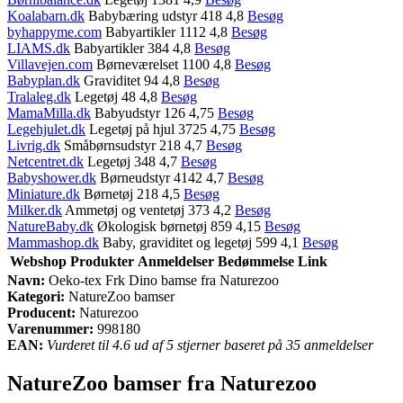
Koalabarn.dk
Babybæring udstyr 418 4,8
Besøg
byhappyme.com
Babyartikler 1112 4,8
Besøg
LIAMS.dk
Babyartikler 384 4,8
Besøg
Villavejen.com
Børneværelset 1100 4,8
Besøg
Babyplan.dk
Graviditet 94 4,8
Besøg
Tralaleg.dk
Legetøj 48 4,8
Besøg
MamaMilla.dk
Babyudstyr 126 4,75
Besøg
Legehjulet.dk
Legetøj på hjul 3725 4,75
Besøg
Livrig.dk
Småbørnsudstyr 218 4,7
Besøg
Netcentret.dk
Legetøj 348 4,7
Besøg
Babyshower.dk
Børneudstyr 4142 4,7
Besøg
Miniature.dk
Børnetøj 218 4,5
Besøg
Milker.dk
Ammetøj og ventetøj 373 4,2
Besøg
NatureBaby.dk
Økologisk børnetøj 859 4,15
Besøg
Mammashop.dk
Baby, graviditet og legetøj 599 4,1
Besøg
Webshop
Produkter
Anmeldelser
Bedømmelse
Link
Navn:
Oeko-tex Frk Dino bamse fra Naturezoo
Kategori:
NatureZoo bamser
Producent:
Naturezoo
Varenummer:
998180
EAN:
Vurderet til 4.6 ud af 5 stjerner baseret på 35 anmeldelser
NatureZoo bamser fra Naturezoo