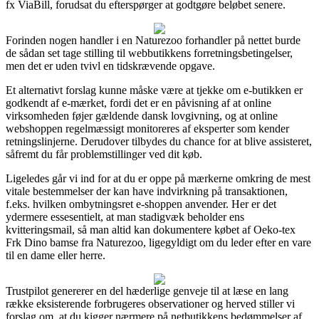
fx ViaBill, forudsat du efterspørger at godtgøre beløbet senere.
Forinden nogen handler i en Naturezoo forhandler på nettet burde
de sådan set tage stilling til webbutikkens forretningsbetingelser,
men det er uden tvivl en tidskrævende opgave.
Et alternativt forslag kunne måske være at tjekke om e-butikken er
godkendt af e-mærket, fordi det er en påvisning af at online
virksomheden føjer gældende dansk lovgivning, og at online
webshoppen regelmæssigt monitoreres af eksperter som kender
retningslinjerne. Derudover tilbydes du chance for at blive assisteret,
såfremt du får problemstillinger ved dit køb.
Ligeledes går vi ind for at du er oppe på mærkerne omkring de mest
vitale bestemmelser der kan have indvirkning på transaktionen,
f.eks. hvilken ombytningsret e-shoppen anvender. Her er det
ydermere essesentielt, at man stadigvæk beholder ens
kvitteringsmail, så man altid kan dokumentere købet af Oeko-tex
Frk Dino bamse fra Naturezoo, ligegyldigt om du leder efter en vare
til en dame eller herre.
Trustpilot genererer en del hæderlige genveje til at læse en lang
række eksisterende forbrugeres observationer og herved stiller vi
forslag om, at du kigger nærmere på netbutikkens bedømmelser af