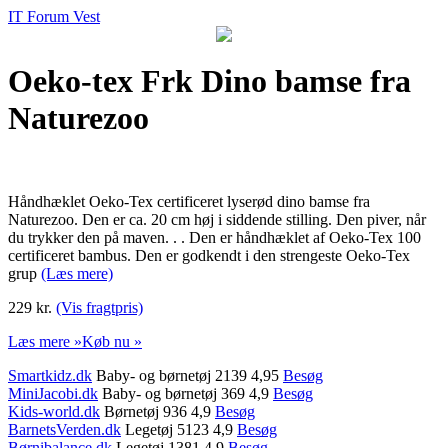
IT Forum Vest
Oeko-tex Frk Dino bamse fra
Naturezoo
Håndhæklet Oeko-Tex certificeret lyserød dino bamse fra
Naturezoo. Den er ca. 20 cm høj i siddende stilling. Den piver, når
du trykker den på maven. . . Den er håndhæklet af Oeko-Tex 100
certificeret bambus. Den er godkendt i den strengeste Oeko-Tex
grup
(Læs mere)
229 kr.
(Vis fragtpris)
Læs mere »
Køb nu »
Smartkidz.dk
Baby- og børnetøj 2139 4,95
Besøg
MiniJacobi.dk
Baby- og børnetøj 369 4,9
Besøg
Kids-world.dk
Børnetøj 936 4,9
Besøg
BarnetsVerden.dk
Legetøj 5123 4,9
Besøg
Børnibalance.dk
Legetøj 1381 4,9
Besøg