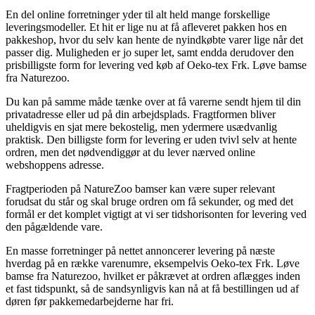
En del online forretninger yder til alt held mange forskellige
leveringsmodeller. Et hit er lige nu at få afleveret pakken hos en
pakkeshop, hvor du selv kan hente de nyindkøbte varer lige når det
passer dig. Muligheden er jo super let, samt endda derudover den
prisbilligste form for levering ved køb af Oeko-tex Frk. Løve bamse
fra Naturezoo.
Du kan på samme måde tænke over at få varerne sendt hjem til din
privatadresse eller ud på din arbejdsplads. Fragtformen bliver
uheldigvis en sjat mere bekostelig, men ydermere usædvanlig
praktisk. Den billigste form for levering er uden tvivl selv at hente
ordren, men det nødvendiggør at du lever nærved online
webshoppens adresse.
Fragtperioden på NatureZoo bamser kan være super relevant
forudsat du står og skal bruge ordren om få sekunder, og med det
formål er det komplet vigtigt at vi ser tidshorisonten for levering ved
den pågældende vare.
En masse forretninger på nettet annoncerer levering på næste
hverdag på en række varenumre, eksempelvis Oeko-tex Frk. Løve
bamse fra Naturezoo, hvilket er påkrævet at ordren aflægges inden
et fast tidspunkt, så de sandsynligvis kan nå at få bestillingen ud af
døren før pakkemedarbejderne har fri.