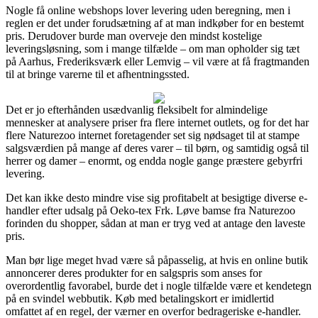
Nogle få online webshops lover levering uden beregning, men i
reglen er det under forudsætning af at man indkøber for en bestemt
pris. Derudover burde man overveje den mindst kostelige
leveringsløsning, som i mange tilfælde – om man opholder sig tæt
på Aarhus, Frederiksværk eller Lemvig – vil være at få fragtmanden
til at bringe varerne til et afhentningssted.
Det er jo efterhånden usædvanlig fleksibelt for almindelige
mennesker at analysere priser fra flere internet outlets, og for det har
flere Naturezoo internet foretagender set sig nødsaget til at stampe
salgsværdien på mange af deres varer – til børn, og samtidig også til
herrer og damer – enormt, og endda nogle gange præstere gebyrfri
levering.
Det kan ikke desto mindre vise sig profitabelt at besigtige diverse e-
handler efter udsalg på Oeko-tex Frk. Løve bamse fra Naturezoo
forinden du shopper, sådan at man er tryg ved at antage den laveste
pris.
Man bør lige meget hvad være så påpasselig, at hvis en online butik
annoncerer deres produkter for en salgspris som anses for
overordentlig favorabel, burde det i nogle tilfælde være et kendetegn
på en svindel webbutik. Køb med betalingskort er imidlertid
omfattet af en regel, der værner en overfor bedrageriske e-handler.