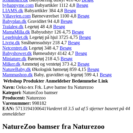
byhappyme.com
Babyartikler 1112 4,8
Besøg
LIAMS.dk
Babyartikler 384 4,8
Besøg
Villavejen.com
Børneværelset 1100 4,8
Besøg
Babyplan.dk
Graviditet 94 4,8
Besøg
Tralaleg.dk
Legetøj 48 4,8
Besøg
MamaMilla.dk
Babyudstyr 126 4,75
Besøg
Legehjulet.dk
Legetøj på hjul 3725 4,75
Besøg
Livrig.dk
Småbørnsudstyr 218 4,7
Besøg
Netcentret.dk
Legetøj 348 4,7
Besøg
Babyshower.dk
Børneudstyr 4142 4,7
Besøg
Miniature.dk
Børnetøj 218 4,5
Besøg
Milker.dk
Ammetøj og ventetøj 373 4,2
Besøg
NatureBaby.dk
Økologisk børnetøj 859 4,15
Besøg
Mammashop.dk
Baby, graviditet og legetøj 599 4,1
Besøg
Webshop
Produkter
Anmeldelser
Bedømmelse
Link
Navn:
Oeko-tex Frk. Løve bamse fra Naturezoo
Kategori:
NatureZoo bamser
Producent:
Naturezoo
Varenummer:
998182
EAN:
5713194100641
Vurderet til 3.5 ud af 5 stjerner baseret på 44
anmeldelser
NatureZoo bamser fra Naturezoo