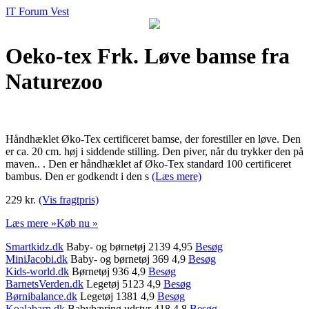
IT Forum Vest
Oeko-tex Frk. Løve bamse fra
Naturezoo
Håndhæklet Øko-Tex certificeret bamse, der forestiller en løve. Den
er ca. 20 cm. høj i siddende stilling. Den piver, når du trykker den på
maven.. . Den er håndhæklet af Øko-Tex standard 100 certificeret
bambus. Den er godkendt i den s
(Læs mere)
229 kr.
(Vis fragtpris)
Læs mere »
Køb nu »
Smartkidz.dk
Baby- og børnetøj 2139 4,95
Besøg
MiniJacobi.dk
Baby- og børnetøj 369 4,9
Besøg
Kids-world.dk
Børnetøj 936 4,9
Besøg
BarnetsVerden.dk
Legetøj 5123 4,9
Besøg
Børnibalance.dk
Legetøj 1381 4,9
Besøg
Koalabarn.dk
Babybæring udstyr 418 4,8
Besøg