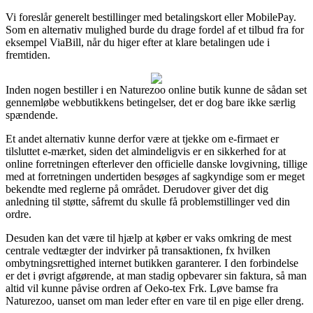
Vi foreslår generelt bestillinger med betalingskort eller MobilePay.
Som en alternativ mulighed burde du drage fordel af et tilbud fra for
eksempel ViaBill, når du higer efter at klare betalingen ude i
fremtiden.
Inden nogen bestiller i en Naturezoo online butik kunne de sådan set
gennemløbe webbutikkens betingelser, det er dog bare ikke særlig
spændende.
Et andet alternativ kunne derfor være at tjekke om e-firmaet er
tilsluttet e-mærket, siden det almindeligvis er en sikkerhed for at
online forretningen efterlever den officielle danske lovgivning, tillige
med at forretningen undertiden besøges af sagkyndige som er meget
bekendte med reglerne på området. Derudover giver det dig
anledning til støtte, såfremt du skulle få problemstillinger ved din
ordre.
Desuden kan det være til hjælp at køber er vaks omkring de mest
centrale vedtægter der indvirker på transaktionen, fx hvilken
ombytningsrettighed internet butikken garanterer. I den forbindelse
er det i øvrigt afgørende, at man stadig opbevarer sin faktura, så man
altid vil kunne påvise ordren af Oeko-tex Frk. Løve bamse fra
Naturezoo, uanset om man leder efter en vare til en pige eller dreng.