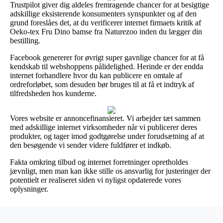
Trustpilot giver dig aldeles fremragende chancer for at besigtige
adskillige eksisterende konsumenters synspunkter og af den
grund foreslåes det, at du verificerer internet firmaets kritik af
Oeko-tex Fru Dino bamse fra Naturezoo inden du lægger din
bestilling.
Facebook genererer for øvrigt super gavnlige chancer for at få
kendskab til webshoppens pålidelighed. Herinde er der endda
internet forhandlere hvor du kan publicere en omtale af
ordreforløbet, som desuden bør bruges til at få et indtryk af
tilfredsheden hos kunderne.
Vores website er annoncefinansieret. Vi arbejder tæt sammen
med adskillige internet virksomheder når vi publicerer deres
produkter, og tager imod godtgørelse under forudsætning af at
den besøgende vi sender videre fuldfører et indkøb.
Fakta omkring tilbud og internet forretninger opretholdes
jævnligt, men man kan ikke stille os ansvarlig for justeringer der
potentielt er realiseret siden vi nyligst opdaterede vores
oplysninger.