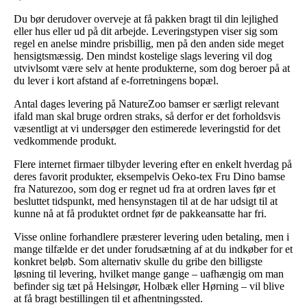
Du bør derudover overveje at få pakken bragt til din lejlighed
eller hus eller ud på dit arbejde. Leveringstypen viser sig som
regel en anelse mindre prisbillig, men på den anden side meget
hensigtsmæssig. Den mindst kostelige slags levering vil dog
utvivlsomt være selv at hente produkterne, som dog beroer på at
du lever i kort afstand af e-forretningens bopæl.
Antal dages levering på NatureZoo bamser er særligt relevant
ifald man skal bruge ordren straks, så derfor er det forholdsvis
væsentligt at vi undersøger den estimerede leveringstid for det
vedkommende produkt.
Flere internet firmaer tilbyder levering efter en enkelt hverdag på
deres favorit produkter, eksempelvis Oeko-tex Fru Dino bamse
fra Naturezoo, som dog er regnet ud fra at ordren laves før et
besluttet tidspunkt, med hensynstagen til at de har udsigt til at
kunne nå at få produktet ordnet før de pakkeansatte har fri.
Visse online forhandlere præsterer levering uden betaling, men i
mange tilfælde er det under forudsætning af at du indkøber for et
konkret beløb. Som alternativ skulle du gribe den billigste
løsning til levering, hvilket mange gange – uafhængig om man
befinder sig tæt på Helsingør, Holbæk eller Hørning – vil blive
at få bragt bestillingen til et afhentningssted.