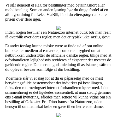
Vi slår generelt et slag for bestillinger med betalingskort eller
mobilbetaling. Som en anden løsning bør du drage fordel af en
afdragsordning fra f.eks. ViaBill, ifald du efterspørger at klare
prisen over flere uger.
Inden nogen bestiller i en Naturezoo internet butik bør man reelt
få overblik over deres regler, men det er typisk ikke særlig sjovt.
Et andet forslag kunne måske være at finde ud af om online
butikken er medlem af e-mærket, som er en tryghed om at
netbutikken understøtter de officielle danske regler, tillige med at
e-forhandleren lejlighedsvis revideres af eksperter der mestrer de
gældende regler. Dette er en god anledning til assistance, såfremt
du oplever besvær som følge af din bestilling.
Ydermere slår vi et slag for at du er påpasselig med de mest
betydningsfulde bestemmelser der indvirker på bestillingen,
f.eks. den returneringsret internet forhandleren kører med. I den
sammenhæng er det ligeledes essesentielt, at man stadig gemmer
ens e-mail kvittering, således man senere vil kunne vidne om sin
bestilling af Oeko-tex Fru Dino bamse fra Naturezoo, uden
hensyn til om man skal købe en gave til en herre eller dame.