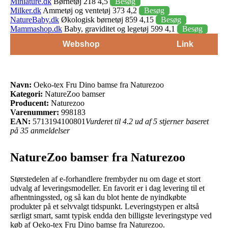
Miniature.dk
Børnetøj 218 4,5
Besøg
Milker.dk
Ammetøj og ventetøj 373 4,2
Besøg
NatureBaby.dk
Økologisk børnetøj 859 4,15
Besøg
Mammashop.dk
Baby, graviditet og legetøj 599 4,1
Besøg
Webshop
Link
Navn:
Oeko-tex Fru Dino bamse fra Naturezoo
Kategori:
NatureZoo bamser
Producent:
Naturezoo
Varenummer:
998183
EAN:
5713194100801
Vurderet til 4.2 ud af 5 stjerner baseret
på 35 anmeldelser
NatureZoo bamser fra Naturezoo
Størstedelen af e-forhandlere frembyder nu om dage et stort
udvalg af leveringsmodeller. En favorit er i dag levering til et
afhentningssted, og så kan du blot hente de nyindkøbte
produkter på et selvvalgt tidspunkt. Leveringstypen er altså
særligt smart, samt typisk endda den billigste leveringstype ved
køb af Oeko-tex Fru Dino bamse fra Naturezoo.