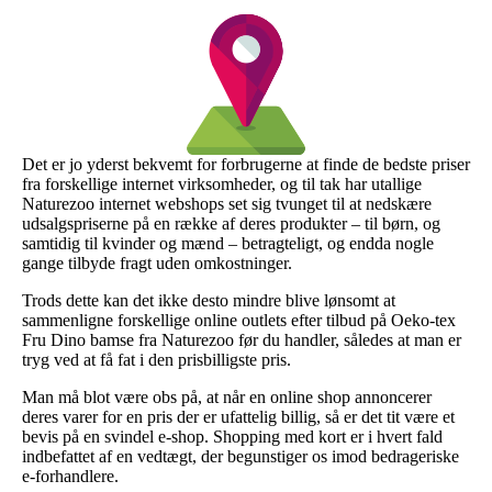
Det er jo yderst bekvemt for forbrugerne at finde de bedste priser
fra forskellige internet virksomheder, og til tak har utallige
Naturezoo internet webshops set sig tvunget til at nedskære
udsalgspriserne på en række af deres produkter – til børn, og
samtidig til kvinder og mænd – betragteligt, og endda nogle
gange tilbyde fragt uden omkostninger.
Trods dette kan det ikke desto mindre blive lønsomt at
sammenligne forskellige online outlets efter tilbud på Oeko-tex
Fru Dino bamse fra Naturezoo før du handler, således at man er
tryg ved at få fat i den prisbilligste pris.
Man må blot være obs på, at når en online shop annoncerer
deres varer for en pris der er ufattelig billig, så er det tit være et
bevis på en svindel e-shop. Shopping med kort er i hvert fald
indbefattet af en vedtægt, der begunstiger os imod bedrageriske
e-forhandlere.