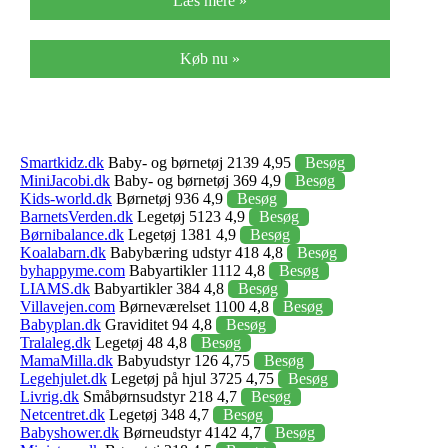
Læs mere »
Køb nu »
Smartkidz.dk
Baby- og børnetøj 2139 4,95
Besøg
MiniJacobi.dk
Baby- og børnetøj 369 4,9
Besøg
Kids-world.dk
Børnetøj 936 4,9
Besøg
BarnetsVerden.dk
Legetøj 5123 4,9
Besøg
Børnibalance.dk
Legetøj 1381 4,9
Besøg
Koalabarn.dk
Babybæring udstyr 418 4,8
Besøg
byhappyme.com
Babyartikler 1112 4,8
Besøg
LIAMS.dk
Babyartikler 384 4,8
Besøg
Villavejen.com
Børneværelset 1100 4,8
Besøg
Babyplan.dk
Graviditet 94 4,8
Besøg
Tralaleg.dk
Legetøj 48 4,8
Besøg
MamaMilla.dk
Babyudstyr 126 4,75
Besøg
Legehjulet.dk
Legetøj på hjul 3725 4,75
Besøg
Livrig.dk
Småbørnsudstyr 218 4,7
Besøg
Netcentret.dk
Legetøj 348 4,7
Besøg
Babyshower.dk
Børneudstyr 4142 4,7
Besøg