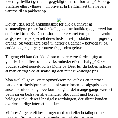
levering, hvilket gerne – ligegyldigt om man bor tæt på Viborg,
Slagelse eller Jyllinge – vil blive at få fragtfirmaet til at levere
varerne til en pakkeshop.
Det er i dag ret så gnidningsløst for alle og enhver at
sammenligne priser fra forskellige online butikker, og herved har
de fleste Done By Deer e-forhandlere været tvunget til at sænke
salgspriserne på specielt deres bedst i test produkter – til piger og
drenge, og yderligere også til herrer og damer – betydeligt, og
endda nogle gange garantere fragt uden gebyr.
Til gengæld kan det ikke desto mindre være fordelagtigt at
granske indtil flere online virksomheder efter udsalg på Ozzo
pudder stribet nusseklud fra Done by Deer før du køber, således
at man er tryg ved at skaffe sig den mindst kostelige pris.
Man skal alligevel være opmærksom på, at hvis en internet
handler markedsfører bedst i test varer for en udsalgspris som
anses for uforståeligt overkommelig, er det mange gange være et
bevis på en bedragerisk e-handler. Shopping med kort er
heldigvis inkluderet i Indsigelsesordningen, der sikrer kunden
overfor uærlige internet butikker.
Vi foreslår generelt bestillinger med kort eller betalinger med
mobilen. Som en alternativ mulighed bør du vælge en