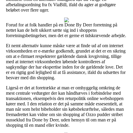
afbetalingsordning fra fx ViaBill, ifald du agter at godtgøre
beløbet over flere uger.
Forud for at folk handler på en Done By Deer forretning på
nettet kan de helt sikkert sætte sig ind i shoppens
forretningsbetingelser, men det er gerne et tidskrævende arbejde.
Et nemt alternativ kunne måske være at finde ud af om internet
virksomheden er e-mærke godkendt, grundet at det er en sikring
om at e-firmaet respekterer gældende dansk lovgivning, tillige
med at internet virksomheden løbende kontrolleres af
sagkyndige der har ekspertise inden for de gældende love. Det
er en rigtig god lejlighed til at få assistance, ifald du udsættes for
besvær med din shopping.
Ligeså er det at foretrække at man er omhyggelig omkring de
mest centrale vedtægter der kan håndhæves i forbindelse med
transaktionen, eksempelvis den returpolitik online webshoppen
kører med. I den relation er det på samme måde essesentielt, at
man når som helst bibeholder sin købsbekræftelse, således man
fremadrettet kan vidne om sin shopping af Ozzo pudder stribet
nusseklud fra Done by Deer, uden hensyn til om man er på
shopping til en mand eller kvinde.