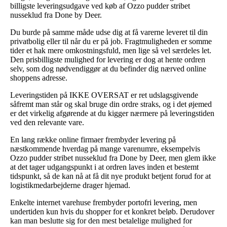
billigste leveringsudgave ved køb af Ozzo pudder stribet
nusseklud fra Done by Deer.
Du burde på samme måde udse dig at få varerne leveret til din
privatbolig eller til når du er på job. Fragtmuligheden er somme
tider et hak mere omkostningsfuld, men lige så vel særdeles let.
Den prisbilligste mulighed for levering er dog at hente ordren
selv, som dog nødvendiggør at du befinder dig nærved online
shoppens adresse.
Leveringstiden på IKKE OVERSAT er ret udslagsgivende
såfremt man står og skal bruge din ordre straks, og i det øjemed
er det virkelig afgørende at du kigger nærmere på leveringstiden
ved den relevante vare.
En lang række online firmaer frembyder levering på
næstkommende hverdag på mange varenumre, eksempelvis
Ozzo pudder stribet nusseklud fra Done by Deer, men glem ikke
at det tager udgangspunkt i at ordren laves inden et bestemt
tidspunkt, så de kan nå at få dit nye produkt betjent forud for at
logistikmedarbejderne drager hjemad.
Enkelte internet varehuse frembyder portofri levering, men
undertiden kun hvis du shopper for et konkret beløb. Derudover
kan man beslutte sig for den mest betalelige mulighed for