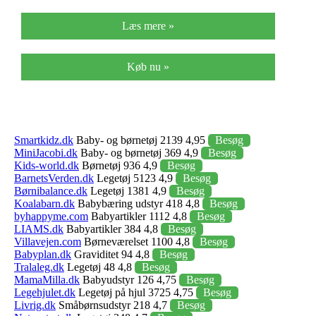
Læs mere »
Køb nu »
Smartkidz.dk
Baby- og børnetøj 2139 4,95
Besøg
MiniJacobi.dk
Baby- og børnetøj 369 4,9
Besøg
Kids-world.dk
Børnetøj 936 4,9
Besøg
BarnetsVerden.dk
Legetøj 5123 4,9
Besøg
Børnibalance.dk
Legetøj 1381 4,9
Besøg
Koalabarn.dk
Babybæring udstyr 418 4,8
Besøg
byhappyme.com
Babyartikler 1112 4,8
Besøg
LIAMS.dk
Babyartikler 384 4,8
Besøg
Villavejen.com
Børneværelset 1100 4,8
Besøg
Babyplan.dk
Graviditet 94 4,8
Besøg
Tralaleg.dk
Legetøj 48 4,8
Besøg
MamaMilla.dk
Babyudstyr 126 4,75
Besøg
Legehjulet.dk
Legetøj på hjul 3725 4,75
Besøg
Livrig.dk
Småbørnsudstyr 218 4,7
Besøg