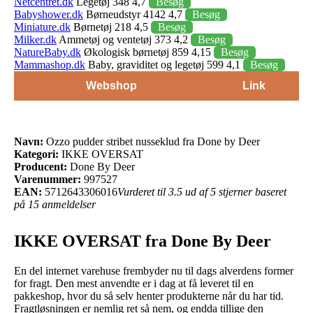
Netcentret.dk
Legetøj 348 4,7
Besøg
Babyshower.dk
Børneudstyr 4142 4,7
Besøg
Miniature.dk
Børnetøj 218 4,5
Besøg
Milker.dk
Ammetøj og ventetøj 373 4,2
Besøg
NatureBaby.dk
Økologisk børnetøj 859 4,15
Besøg
Mammashop.dk
Baby, graviditet og legetøj 599 4,1
Besøg
Webshop
Link
Navn:
Ozzo pudder stribet nusseklud fra Done by Deer
Kategori:
IKKE OVERSAT
Producent:
Done By Deer
Varenummer:
997527
EAN:
5712643306016
Vurderet til 3.5 ud af 5 stjerner baseret
på 15 anmeldelser
IKKE OVERSAT fra Done By Deer
En del internet varehuse frembyder nu til dags alverdens former
for fragt. Den mest anvendte er i dag at få leveret til en
pakkeshop, hvor du så selv henter produkterne når du har tid.
Fragtløsningen er nemlig ret så nem, og endda tillige den