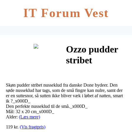
IT Forum Vest
Ozzo pudder
stribet
nusseklud fra
Done by Deer
Skøn pudder stribet nusseklud fra danske Done bydeer. Den
søde nusseklud har tags, som de små fingre kan nulre, samt der
er en suttesnor, så sutten ikke bliver væk i løbet af natten, smart
ik ?_x000D_
Den perfekte nusseklud til de små._x000D_
Mål: 32 x 20 cm_x000D_
Alder:
(Læs mere)
119 kr.
(Vis fragtpris)