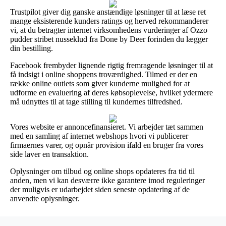
Trustpilot giver dig ganske anstændige løsninger til at læse ret
mange eksisterende kunders ratings og herved rekommanderer
vi, at du betragter internet virksomhedens vurderinger af Ozzo
pudder stribet nusseklud fra Done by Deer forinden du lægger
din bestilling.
Facebook frembyder lignende rigtig fremragende løsninger til at
få indsigt i online shoppens troværdighed. Tilmed er der en
række online outlets som giver kunderne mulighed for at
udforme en evaluering af deres købsoplevelse, hvilket ydermere
må udnyttes til at tage stilling til kundernes tilfredshed.
Vores website er annoncefinansieret. Vi arbejder tæt sammen
med en samling af internet webshops hvori vi publicerer
firmaernes varer, og opnår provision ifald en bruger fra vores
side laver en transaktion.
Oplysninger om tilbud og online shops opdateres fra tid til
anden, men vi kan desværre ikke garantere imod reguleringer
der muligvis er udarbejdet siden seneste opdatering af de
anvendte oplysninger.