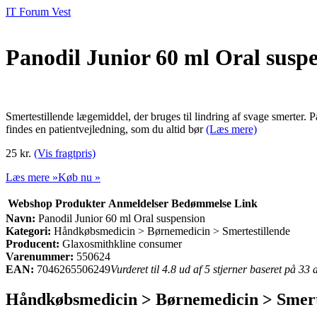
IT Forum Vest
Panodil Junior 60 ml Oral susp
Smertestillende lægemiddel, der bruges til lindring af svage smerter.
findes en patientvejledning, som du altid bør
(Læs mere)
25 kr.
(Vis fragtpris)
Læs mere »
Køb nu »
Webshop
Produkter
Anmeldelser
Bedømmelse
Link
Navn:
Panodil Junior 60 ml Oral suspension
Kategori:
Håndkøbsmedicin > Børnemedicin > Smertestillende
Producent:
Glaxosmithkline consumer
Varenummer:
550624
EAN:
7046265506249
Vurderet til 4.8 ud af 5 stjerner baseret på 33
Håndkøbsmedicin > Børnemedicin > Smerte