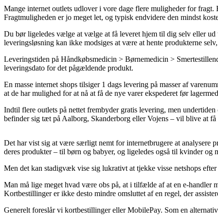
Mange internet outlets udlover i vore dage flere muligheder for fragt. E
Fragtmuligheden er jo meget let, og typisk endvidere den mindst kost
Du bør ligeledes vælge at vælge at få leveret hjem til dig selv eller ud
leveringsløsning kan ikke modsiges at være at hente produkterne selv,
Leveringstiden på Håndkøbsmedicin > Børnemedicin > Smertestillende er 
leveringsdato for det pågældende produkt.
En masse internet shops tilsiger 1 dags levering på masser af varenum
at de har mulighed for at nå at få de nye varer ekspederet før lagermed
Indtil flere outlets på nettet frembyder gratis levering, men undertide
befinder sig tæt på Aalborg, Skanderborg eller Vojens – vil blive at få d
Det har vist sig at være særligt nemt for internetbrugere at analysere p
deres produkter – til børn og babyer, og ligeledes også til kvinder o
Men det kan stadigvæk vise sig lukrativt at tjekke visse netshops efte
Man må lige meget hvad være obs på, at i tilfælde af at en e-handler ma
Kortbestillinger er ikke desto mindre omsluttet af en regel, der assist
Generelt foreslår vi kortbestillinger eller MobilePay. Som en alternat