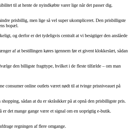
ilitet til at hente de nyindkøbte varer lige når det passer dig.
mindre prisbillig, men lige så vel super ukompliceret. Den prisbilligste
kens bopæl.
gt, og derfor er det tydeligvis centralt at vi besigtiger den anslåede
ænger af at bestillingen køres igennem før et givent klokkeslæt, sådan
vælge den billigste fragttype, hvilket i de fleste tilfælde – om man
ine consumer online outlets været nødt til at tvinge prisniveauet på
shopping, sådan at du er skråsikker på at opnå den prisbilligste pris.
 så er det mange gange være et signal om en uoprigtig e-butik.
t afdrage regningen af flere omgange.