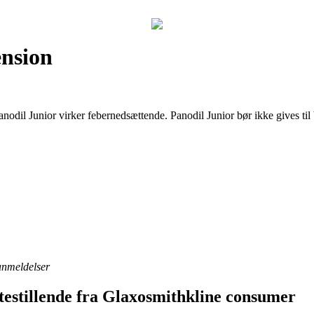
ension
 Panodil Junior virker febernedsættende. Panodil Junior bør ikke gives 
 anmeldelser
stillende fra Glaxosmithkline consumer