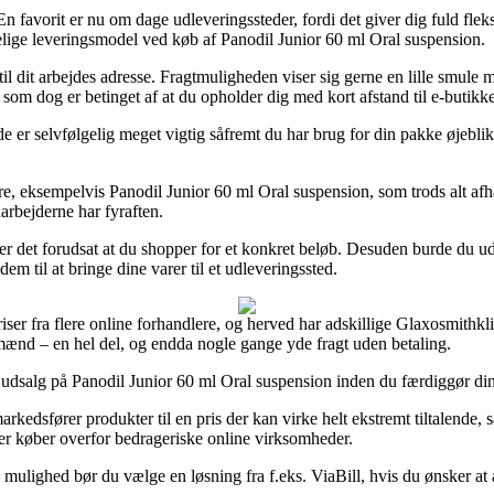
n favorit er nu om dage udleveringssteder, fordi det giver dig fuld fleksib
elige leveringsmodel ved køb af Panodil Junior 60 ml Oral suspension.
 til dit arbejdes adresse. Fragtmuligheden viser sig gerne en lille smule 
 som dog er betinget af at du opholder dig med kort afstand til e-butik
selvfølgelig meget vigtig såfremt du har brug for din pakke øjeblikkeli
re, eksempelvis Panodil Junior 60 ml Oral suspension, som trods alt afh
arbejderne har fyraften.
n er det forudsat at du shopper for et konkret beløb. Desuden burde du ud
em til at bringe dine varer til et udleveringssted.
riser fra flere online forhandlere, og herved har adskillige Glaxosmithkl
g mænd – en hel del, og endda nogle gange yde fragt uden betaling.
r udsalg på Panodil Junior 60 ml Oral suspension inden du færdiggør din 
rkedsfører produkter til en pris der kan virke helt ekstremt tiltalende,
erer køber overfor bedrageriske online virksomheder.
iv mulighed bør du vælge en løsning fra f.eks. ViaBill, hvis du ønsker a