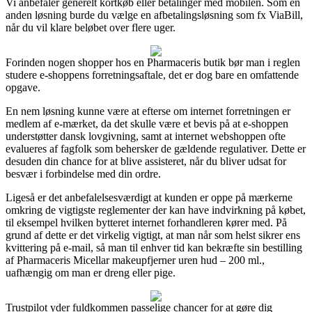
Vi anbefaler generelt kortkøb eller betalinger med mobilen. Som en
anden løsning burde du vælge en afbetalingsløsning som fx ViaBill,
når du vil klare beløbet over flere uger.
Forinden nogen shopper hos en Pharmaceris butik bør man i reglen
studere e-shoppens forretningsaftale, det er dog bare en omfattende
opgave.
En nem løsning kunne være at efterse om internet forretningen er
medlem af e-mærket, da det skulle være et bevis på at e-shoppen
understøtter dansk lovgivning, samt at internet webshoppen ofte
evalueres af fagfolk som behersker de gældende regulativer. Dette er
desuden din chance for at blive assisteret, når du bliver udsat for
besvær i forbindelse med din ordre.
Ligeså er det anbefalelsesværdigt at kunden er oppe på mærkerne
omkring de vigtigste reglementer der kan have indvirkning på købet,
til eksempel hvilken bytteret internet forhandleren kører med. På
grund af dette er det virkelig vigtigt, at man når som helst sikrer ens
kvittering på e-mail, så man til enhver tid kan bekræfte sin bestilling
af Pharmaceris Micellar makeupfjerner uren hud – 200 ml.,
uafhængig om man er dreng eller pige.
Trustpilot yder fuldkommen passelige chancer for at gøre dig