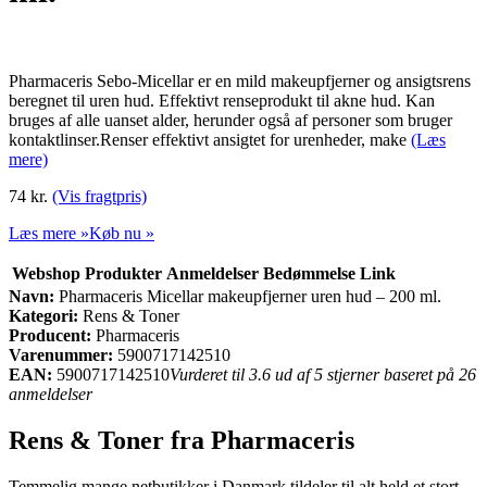
Pharmaceris Sebo-Micellar er en mild makeupfjerner og ansigtsrens
beregnet til uren hud. Effektivt renseprodukt til akne hud. Kan
bruges af alle uanset alder, herunder også af personer som bruger
kontaktlinser.Renser effektivt ansigtet for urenheder, make
(Læs
mere)
74 kr.
(Vis fragtpris)
Læs mere »
Køb nu »
Webshop
Produkter
Anmeldelser
Bedømmelse
Link
Navn:
Pharmaceris Micellar makeupfjerner uren hud – 200 ml.
Kategori:
Rens & Toner
Producent:
Pharmaceris
Varenummer:
5900717142510
EAN:
5900717142510
Vurderet til 3.6 ud af 5 stjerner baseret på 26
anmeldelser
Rens & Toner fra Pharmaceris
Temmelig mange netbutikker i Danmark tildeler til alt held et stort