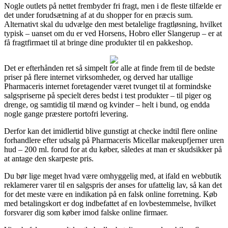
Nogle outlets på nettet frembyder fri fragt, men i de fleste tilfælde er
det under forudsætning af at du shopper for en præcis sum.
Alternativt skal du udvælge den mest betalelige fragtløsning, hvilket
typisk – uanset om du er ved Horsens, Hobro eller Slangerup – er at
få fragtfirmaet til at bringe dine produkter til en pakkeshop.
Det er efterhånden ret så simpelt for alle at finde frem til de bedste
priser på flere internet virksomheder, og derved har utallige
Pharmaceris internet foretagender været tvunget til at formindske
salgspriserne på specielt deres bedst i test produkter – til piger og
drenge, og samtidig til mænd og kvinder – helt i bund, og endda
nogle gange præstere portofri levering.
Derfor kan det imidlertid blive gunstigt at checke indtil flere online
forhandlere efter udsalg på Pharmaceris Micellar makeupfjerner uren
hud – 200 ml. forud for at du køber, således at man er skudsikker på
at antage den skarpeste pris.
Du bør lige meget hvad være omhyggelig med, at ifald en webbutik
reklamerer varer til en salgspris der anses for ufattelig lav, så kan det
for det meste være en indikation på en falsk online forretning. Køb
med betalingskort er dog indbefattet af en lovbestemmelse, hvilket
forsvarer dig som køber imod falske online firmaer.