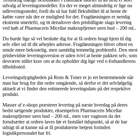
udvalg af leveringsmodeller. En der er meget almindelig er lige nu
udleveringssteder, fordi du så har fuld fleksibilitet til at hente de
købte varer når der er mulighed for det. Fragtløsningen er nemlig
ekstremt smertefri, og tit derudover den prisbilligste slags levering
ved køb af Pharmaceris Micellar makeupfjerner uren hud – 200 ml..
Du burde lige så vel beslutte dig for at få ordren bragt hjem til dig
selv eller ud til dit arbejdes adresse. Fragtløsningen bliver oftest en
smule mere bekostelig, men samtidig temmelig problemfri. Den mest
prisbevidste leveringsversion er uden tvivl at hente pakken selv, som
desværre stiller krav om at du opholder dig lige ved e-forhandlerens
tilholdssted.
Leveringsdygtigheden på Rens & Toner er jo ret bestemmende når
man har brug for din ordre omgående, så derfor er det selvfølgelig
aktuelt at vi finder den estimerede leveringsdato på det respektive
produkt.
Masser af e-shops præsterer levering på næste hverdag på deres
bedst sælgende produkter, eksempelvis Pharmaceris Micellar
makeupfjerner uren hud – 200 ml., men vær vagtsom da det
forudsætter at ordren laves før et fastslået tidspunkt, så at de har
udsigt til at kunne nå at få produkterne betjent forinden
logistikpersonalet har fri.