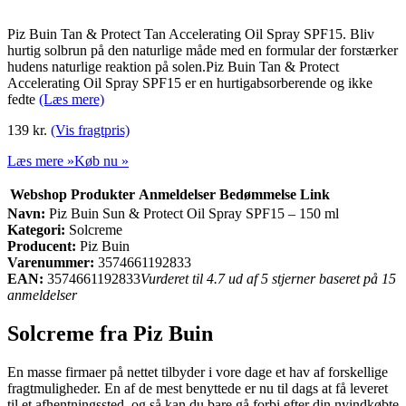
Piz Buin Tan & Protect Tan Accelerating Oil Spray SPF15. Bliv
hurtig solbrun på den naturlige måde med en formular der forstærker
hudens naturlige reaktion på solen.Piz Buin Tan & Protect
Accelerating Oil Spray SPF15 er en hurtigabsorberende og ikke
fedte
(Læs mere)
139 kr.
(Vis fragtpris)
Læs mere »
Køb nu »
Webshop
Produkter
Anmeldelser
Bedømmelse
Link
Navn:
Piz Buin Sun & Protect Oil Spray SPF15 – 150 ml
Kategori:
Solcreme
Producent:
Piz Buin
Varenummer:
3574661192833
EAN:
3574661192833
Vurderet til 4.7 ud af 5 stjerner baseret på 15
anmeldelser
Solcreme fra Piz Buin
En masse firmaer på nettet tilbyder i vore dage et hav af forskellige
fragtmuligheder. En af de mest benyttede er nu til dags at få leveret
til et afhentningssted, og så kan du bare gå forbi efter din nyindkøbte