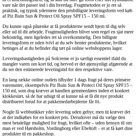
vare når det passer ind i din hverdag. Fragtmetoden er jo ret så
praktisk, og typisk ydermere den prisbilligste leveringsform ved køb
af Piz Buin Sun & Protect Oil Spray SPF15 – 150 ml.
Du kunne også påtænke at få produkterne sendt hjem til dig selv
eller ud til dit arbejde. Fragtmuligheden bliver som regel en sjat mere
bekostelig, men ligeledes ret så overkommelig. Den billigste
leveringsform er uden tvivl at du selv henter produkterne, hvilket
betinges af at du befinder dig tæt på online webshoppens lager.
Leveringshastigheden på Solcreme er jo særligt essentiel ifald du
mangler varen om kort tid, og herved er det øjensynligt afgørende at
du ser den estimerede leveringstid for den respektive vare.
En lang række online outlets tilbyder 1 dags fragt på deres primære
varenumre, eksempelvis Piz Buin Sun & Protect Oil Spray SPF15 –
150 ml, som dog kræver at handlen gemmenføres inden et konkret
klokkeslæt, så de har udsigt til at kunne nå at få dit nye produkt
distribueret forud for at pakkemedarbejderne får fri.
Nogle få webbutikker yder levering uden gebyr, men tit kræver det
at der indkøbes for en konkret pris. Derudover må du vælge den
mest betalelige mulighed for fragt, hvilket ofte – uden hensyn til om
man er ved Hørsholm, Vordingborg eller Ebeltoft – er at få kørt dine
produkter til en pakkeshop.