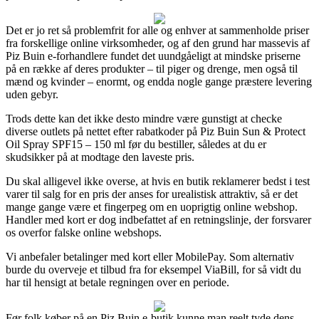
Det er jo ret så problemfrit for alle og enhver at sammenholde priser
fra forskellige online virksomheder, og af den grund har massevis af
Piz Buin e-forhandlere fundet det uundgåeligt at mindske priserne
på en række af deres produkter – til piger og drenge, men også til
mænd og kvinder – enormt, og endda nogle gange præstere levering
uden gebyr.
Trods dette kan det ikke desto mindre være gunstigt at checke
diverse outlets på nettet efter rabatkoder på Piz Buin Sun & Protect
Oil Spray SPF15 – 150 ml før du bestiller, således at du er
skudsikker på at modtage den laveste pris.
Du skal alligevel ikke overse, at hvis en butik reklamerer bedst i test
varer til salg for en pris der anses for urealistisk attraktiv, så er det
mange gange være et fingerpeg om en uoprigtig online webshop.
Handler med kort er dog indbefattet af en retningslinje, der forsvarer
os overfor falske online webshops.
Vi anbefaler betalinger med kort eller MobilePay. Som alternativ
burde du overveje et tilbud fra for eksempel ViaBill, for så vidt du
har til hensigt at betale regningen over en periode.
Før folk køber på en Piz Buin e-butik kunne man reelt tyde dens