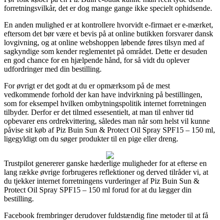
forretningsvilkår, det er dog mange gange ikke specielt ophidsende.
En anden mulighed er at kontrollere hvorvidt e-firmaet er e-mærket,
eftersom det bør være et bevis på at online butikken forsvarer dansk
lovgivning, og at online webshoppen løbende føres tilsyn med af
sagkyndige som kender reglementet på området. Dette er desuden
en god chance for en hjælpende hånd, for så vidt du oplever
udfordringer med din bestilling.
For øvrigt er det godt at du er opmærksom på de mest
vedkommende forhold der kan have indvirkning på bestillingen,
som for eksempel hvilken ombytningspolitik internet forretningen
tilbyder. Derfor er det tilmed essesentielt, at man til enhver tid
opbevarer ens ordrekvittering, således man når som helst vil kunne
påvise sit køb af Piz Buin Sun & Protect Oil Spray SPF15 – 150 ml,
ligegyldigt om du søger produkter til en pige eller dreng.
Trustpilot genererer ganske hæderlige muligheder for at efterse en
lang række øvrige forbrugeres reflektioner og derved tilråder vi, at
du tjekker internet forretningens vurderinger af Piz Buin Sun &
Protect Oil Spray SPF15 – 150 ml forud for at du lægger din
bestilling.
Facebook frembringer derudover fuldstændig fine metoder til at få