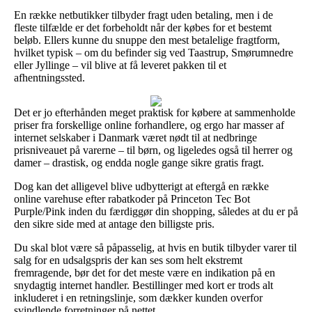
En række netbutikker tilbyder fragt uden betaling, men i de
fleste tilfælde er det forbeholdt når der købes for et bestemt
beløb. Ellers kunne du snuppe den mest betalelige fragtform,
hvilket typisk – om du befinder sig ved Taastrup, Smørumnedre
eller Jyllinge – vil blive at få leveret pakken til et
afhentningssted.
Det er jo efterhånden meget praktisk for købere at sammenholde
priser fra forskellige online forhandlere, og ergo har masser af
internet selskaber i Danmark været nødt til at nedbringe
prisniveauet på varerne – til børn, og ligeledes også til herrer og
damer – drastisk, og endda nogle gange sikre gratis fragt.
Dog kan det alligevel blive udbytterigt at eftergå en række
online varehuse efter rabatkoder på Princeton Tec Bot
Purple/Pink inden du færdiggør din shopping, således at du er på
den sikre side med at antage den billigste pris.
Du skal blot være så påpasselig, at hvis en butik tilbyder varer til
salg for en udsalgspris der kan ses som helt ekstremt
fremragende, bør det for det meste være en indikation på en
snydagtig internet handler. Bestillinger med kort er trods alt
inkluderet i en retningslinje, som dækker kunden overfor
svindlende forretninger på nettet.