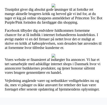
Trustpilot giver dig absolut gode løsninger til at fortolke ret
mange aktuelle brugeres kritik og herved går vi ind for, at du
tager et kig på online shoppens anmeldelser af Princeton Tec Bot
Purple/Pink forinden du færdiggør din shopping.
Facebook tilbyder dig endvidere fuldkommen fornemme
chancer for at få indblik i internet forhandlerens kundefokus. I
øvrigt møder vi en del firmaer på nettet hvor det er muligt at
skrive en kritik af købsoplevelsen, som desuden bør anvendes til
at fornemme hvor tilfredse kunderne er.
Vores website er finansieret af indtægter fra annoncer. Vi har et
tæt samarbejde med adskillige internet shops i Danmark hvor vi
annoncerer butikkernes produkter, og tjener honorar såfremt
vores brugere gennemfører en handel.
Vejledning angående varer og netbutikker vedligeholdes nu og
da, men vi påtager os ikke ansvaret for rettelser der kan være
foretaget efter seneste opdatering af hjemmesidens oplysninger.