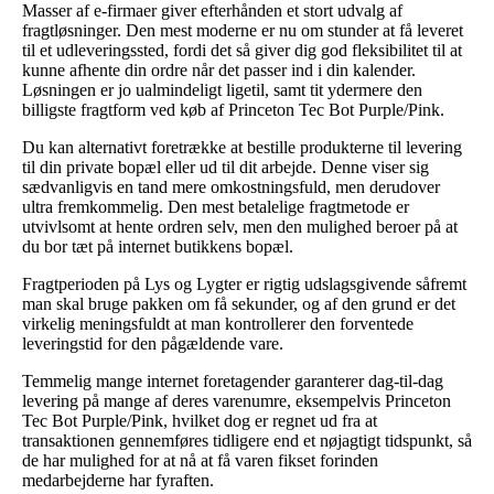
Masser af e-firmaer giver efterhånden et stort udvalg af
fragtløsninger. Den mest moderne er nu om stunder at få leveret
til et udleveringssted, fordi det så giver dig god fleksibilitet til at
kunne afhente din ordre når det passer ind i din kalender.
Løsningen er jo ualmindeligt ligetil, samt tit ydermere den
billigste fragtform ved køb af Princeton Tec Bot Purple/Pink.
Du kan alternativt foretrække at bestille produkterne til levering
til din private bopæl eller ud til dit arbejde. Denne viser sig
sædvanligvis en tand mere omkostningsfuld, men derudover
ultra fremkommelig. Den mest betalelige fragtmetode er
utvivlsomt at hente ordren selv, men den mulighed beroer på at
du bor tæt på internet butikkens bopæl.
Fragtperioden på Lys og Lygter er rigtig udslagsgivende såfremt
man skal bruge pakken om få sekunder, og af den grund er det
virkelig meningsfuldt at man kontrollerer den forventede
leveringstid for den pågældende vare.
Temmelig mange internet foretagender garanterer dag-til-dag
levering på mange af deres varenumre, eksempelvis Princeton
Tec Bot Purple/Pink, hvilket dog er regnet ud fra at
transaktionen gennemføres tidligere end et nøjagtigt tidspunkt, så
de har mulighed for at nå at få varen fikset forinden
medarbejderne har fyraften.