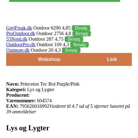
GrejFreak.dk
Outdoor 6290 4,85
Besøg
ProOutdoor.dk
Outdoor 2756 4,8
Besøg
55Nord.dk
Outdoor 287 4,75
Besøg
OutdoorPro.dk
Outdoor 109 4,3
Besøg
Outmore.dk
Outdoor 20 4,3
Besøg
Webshop
Link
Navn:
Princeton Tec Bot Purple/Pink
Kategori:
Lys og Lygter
Producent:
Varenummer:
604574
EAN:
795626016992
Vurderet til 4.7 ud af 5 stjerner baseret på
39 anmeldelser
Lys og Lygter