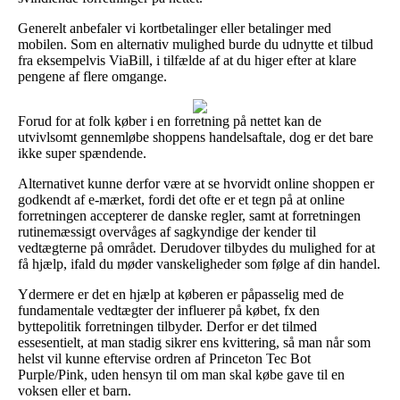
Generelt anbefaler vi kortbetalinger eller betalinger med
mobilen. Som en alternativ mulighed burde du udnytte et tilbud
fra eksempelvis ViaBill, i tilfælde af at du higer efter at klare
pengene af flere omgange.
Forud for at folk køber i en forretning på nettet kan de
utvivlsomt gennemløbe shoppens handelsaftale, dog er det bare
ikke super spændende.
Alternativet kunne derfor være at se hvorvidt online shoppen er
godkendt af e-mærket, fordi det ofte er et tegn på at online
forretningen accepterer de danske regler, samt at forretningen
rutinemæssigt overvåges af sagkyndige der kender til
vedtægterne på området. Derudover tilbydes du mulighed for at
få hjælp, ifald du møder vanskeligheder som følge af din handel.
Ydermere er det en hjælp at køberen er påpasselig med de
fundamentale vedtægter der influerer på købet, fx den
byttepolitik forretningen tilbyder. Derfor er det tilmed
essesentielt, at man stadig sikrer ens kvittering, så man når som
helst vil kunne eftervise ordren af Princeton Tec Bot
Purple/Pink, uden hensyn til om man skal købe gave til en
voksen eller et barn.