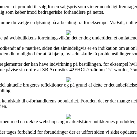
erer et produkt til salg for en salgspris som virker uendeligt fremragen
 dig som køber imod bedrageriske forhandlere på nettet.
kunne du vælge en løsning på afbetaling fra for eksempel ViaBill, i tilfæl
e på webbutikkens forretningsvilkår, det er dog undertiden et omfattend
odkendt af e-mærket, siden det almindeligvis er en indikation om at onli
den din mulighed for at få hjælp, hvis du skulle få problemstillinger so
reglementer der kan have indvirkning på bestillingen, for eksempel hvilk
vil kunne påvise sin ordre af SB Acoustics 42FHCL75-6ohm 15″ woofer, 75
l del aktuelle brugeres reflektioner og på grund af dette er det anbefalel
lling.
å kendskab til e-forhandlerens popularitet. Foruden det er der mange ne
den.
mmen med en række webshops og markedsfører butikkernes produkter, og t
r tages forbehold for forandringer der er udført siden vi sidst opdater