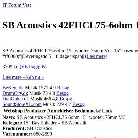
IT Forum Vest
SB Acoustics 42FHCL75-6ohm 
SB Acoustics 42FHCL75-6ohm 15″ woofer, 75mm VC. 15″ basenhed. P
#ff0000;”||Leveringstid 5 – 8 dage</span||
(Læs mere)
3799 kr.
(Vis fragtpris)
Læs mere »
Køb nu »
BeKent.dk
Musik 1571 4,9
Besøg
DrumCity.dk
Musik 73 4,8
Besøg
DanGuitar.dk
Musik 466 4,8
Besøg
SoundStoreXL.com
Musik 229 4,7
Besøg
Webshop
Produkter
Anmeldelser
Bedømmelse
Link
Navn:
SB Acoustics 42FHCL75-6ohm 15″ woofer, 75mm VC
Kategori:
15″ Bas Enheder – SB Acoustik
Producent:
SB acoustics
Varenummer:
060-2590