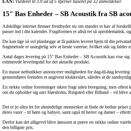
EAN:
Vurderet til 3.9 ud af 5 stjerner baseret på 32 anmeldelser
15″ Bas Enheder – SB Acoustik fra SB acou
Adskillige internet firmaer frembyder nu om stunder et hav af forskellig
passer ind i din kalender. Fragtformen er altså ret så uproblematisk
Du kan lige så vel planlægge at få pakken leveret hjem til din privata
fragtmetode er unægtelig selv at hente varerne, hvilket står og falder
Antal dages levering på 15″ Bas Enheder – SB Acoustik kan vise sig at
estimerede leveringstid for det aktuelle produkt.
En masse netbutikker annoncerer muligheden for dag-til-dag leveri
gennemføres forinden et angivent klokkeslæt, således at de sandsynlig
En række online forretninger sikrer fragt uden beregning, men oftest kr
om du opholder sig nær Hørsholm, Ringsted eller Billund – vil blive at 
Det er jo ultra let for almindelige mennesker at finde de bedste prise
deres varer – til børn og babyer, samt også til herrer og damer – eftert
Derfor kan det alligevel blive lønsomt at prøve en række online va
den billigste pris.