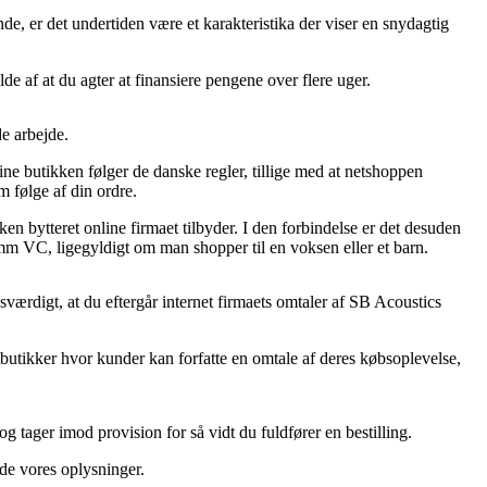
de, er det undertiden være et karakteristika der viser en snydagtig
de af at du agter at finansiere pengene over flere uger.
e arbejde.
ne butikken følger de danske regler, tillige med at netshoppen
m følge af din ordre.
en bytteret online firmaet tilbyder. I den forbindelse er det desuden
mm VC, ligegyldigt om man shopper til en voksen eller et barn.
sesværdigt, at du eftergår internet firmaets omtaler af SB Acoustics
tbutikker hvor kunder kan forfatte en omtale af deres købsoplevelse,
ager imod provision for så vidt du fuldfører en bestilling.
ede vores oplysninger.