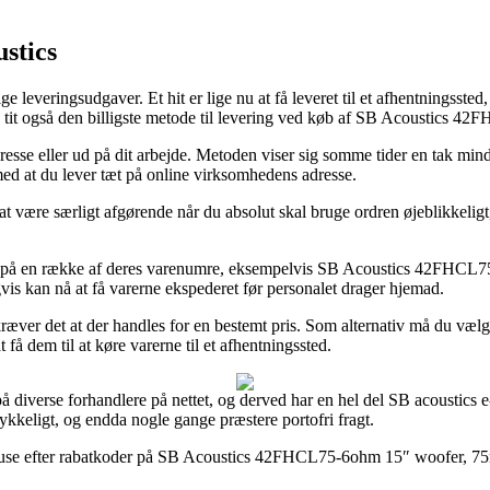
stics
e leveringsudgaver. Et hit er lige nu at få leveret til et afhentningssted
, og tit også den billigste metode til levering ved køb af SB Acousti
dresse eller ud på dit arbejde. Metoden viser sig somme tider en tak min
 med at du lever tæt på online virksomhedens adresse.
 være særligt afgørende når du absolut skal bruge ordren øjeblikkeligt
ng på en række af deres varenumre, eksempelvis SB Acoustics 42FHCL
vis kan nå at få varerne ekspederet før personalet drager hjemad.
æver det at der handles for en bestemt pris. Som alternativ må du vælge d
få dem til at køre varerne til et afhentningssted.
r på diverse forhandlere på nettet, og derved har en hel del SB acoustics
rykkeligt, og endda nogle gange præstere portofri fragt.
rehuse efter rabatkoder på SB Acoustics 42FHCL75-6ohm 15″ woofer, 75m