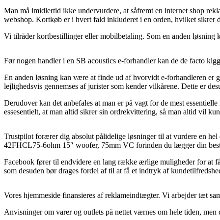
Man må imidlertid ikke undervurdere, at såfremt en internet shop reklam
webshop. Kortkøb er i hvert fald inkluderet i en orden, hvilket sikrer
Vi tilråder kortbestillinger eller mobilbetaling. Som en anden løsning 
Før nogen handler i en SB acoustics e-forhandler kan de de facto kigg
En anden løsning kan være at finde ud af hvorvidt e-forhandleren er g
lejlighedsvis gennemses af jurister som kender vilkårene. Dette er desu
Derudover kan det anbefales at man er på vagt for de mest essentielle 
essesentielt, at man altid sikrer sin ordrekvittering, så man altid 
Trustpilot forærer dig absolut pålidelige løsninger til at vurdere en he
42FHCL75-6ohm 15″ woofer, 75mm VC forinden du lægger din besti
Facebook fører til endvidere en lang række ærlige muligheder for at f
som desuden bør drages fordel af til at få et indtryk af kundetilfredshe
Vores hjemmeside finansieres af reklameindtægter. Vi arbejder tæt sa
Anvisninger om varer og outlets på nettet værnes om hele tiden, men de