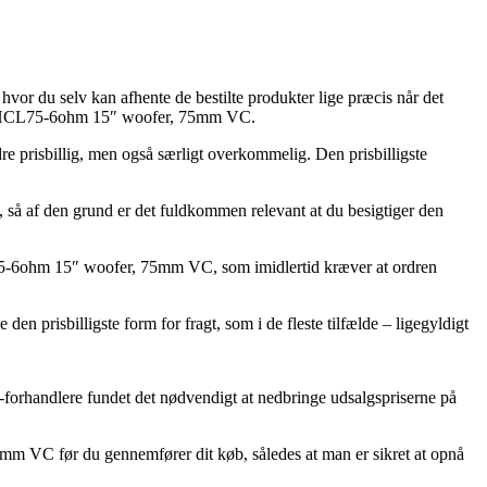
, hvor du selv kan afhente de bestilte produkter lige præcis når det
cs 42FHCL75-6ohm 15″ woofer, 75mm VC.
dre prisbillig, men også særligt overkommelig. Den prisbilligste
, så af den grund er det fuldkommen relevant at du besigtiger den
75-6ohm 15″ woofer, 75mm VC, som imidlertid kræver at ordren
en prisbilligste form for fragt, som i de fleste tilfælde – ligegyldigt
 e-forhandlere fundet det nødvendigt at nedbringe udsalgspriserne på
m VC før du gennemfører dit køb, således at man er sikret at opnå