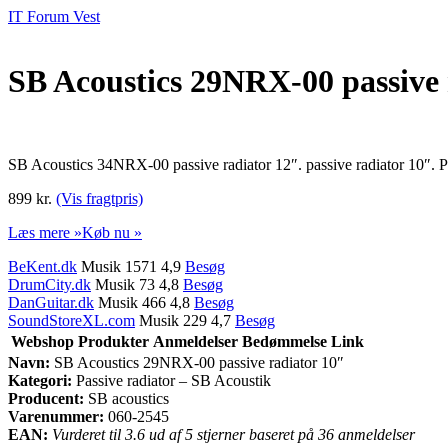
IT Forum Vest
SB Acoustics 29NRX-00 passive 
SB Acoustics 34NRX-00 passive radiator 12″. passive radiator 10″
899 kr.
(Vis fragtpris)
Læs mere »
Køb nu »
BeKent.dk
Musik 1571 4,9
Besøg
DrumCity.dk
Musik 73 4,8
Besøg
DanGuitar.dk
Musik 466 4,8
Besøg
SoundStoreXL.com
Musik 229 4,7
Besøg
Webshop
Produkter
Anmeldelser
Bedømmelse
Link
Navn:
SB Acoustics 29NRX-00 passive radiator 10″
Kategori:
Passive radiator – SB Acoustik
Producent:
SB acoustics
Varenummer:
060-2545
EAN:
Vurderet til 3.6 ud af 5 stjerner baseret på 36 anmeldelser