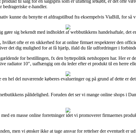
 produkt til salg for en salgspris som er ufattelig letkøbt, er det ofte 
or bedrageriske e-handler.
tiv kunne du benytte et afdragstilbud fra eksempelvis ViaBill, for så vidt
ig gøre sig bekendt med indholdet af webbutikkens handelsaftale, det er
hvilket ofte er en sikkerhed for at online firmaet respekterer den offic
iver det dig mulighed for at få hjælp, ifald du får udfordringer i forbind
gældende for bestillingen, fx den byttepolitik netshoppen har. Her er det
 radiator 10″, uafhængig om du leder efter et produkt til en herre ell
ge en hel del nuværende køberes evalueringer og på grund af dette er de
t i netbutikkens pålidelighed. Foruden det ser vi mange online shops i
 med en masse online forretninger idet vi promoverer firmaernes produk
nden, men vi ønsker ikke at tage ansvar for rettelser der eventuelt er ud