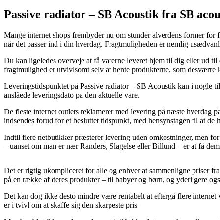
Passive radiator – SB Acoustik fra SB acou
Mange internet shops frembyder nu om stunder alverdens former for frag
når det passer ind i din hverdag. Fragtmuligheden er nemlig usædvanl
Du kan ligeledes overveje at få varerne leveret hjem til dig eller ud t
fragtmulighed er utvivlsomt selv at hente produkterne, som desværre k
Leveringstidspunktet på Passive radiator – SB Acoustik kan i nogle ti
anslåede leveringsdato på den aktuelle vare.
De fleste internet outlets reklamerer med levering på næste hverdag
indsendes forud for et besluttet tidspunkt, med hensynstagen til at de 
Indtil flere netbutikker præsterer levering uden omkostninger, men fo
– uanset om man er nær Randers, Slagelse eller Billund – er at få dem t
Det er rigtig ukompliceret for alle og enhver at sammenligne priser fra
på en række af deres produkter – til babyer og børn, og yderligere og
Det kan dog ikke desto mindre være rentabelt at eftergå flere intern
er i tvivl om at skaffe sig den skarpeste pris.