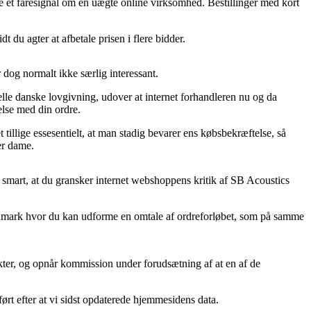
være et faresignal om en uægte online virksomhed. Bestillinger med kort
 du agter at afbetale prisen i flere bidder.
 dog normalt ikke særlig interessant.
ielle danske lovgivning, udover at internet forhandleren nu og da
else med din ordre.
 tillige essesentielt, at man stadig bevarer ens købsbekræftelse, så
er dame.
t smart, at du gransker internet webshoppens kritik af SB Acoustics
 Danmark hvor du kan udforme en omtale af ordreforløbet, som på samme
ter, og opnår kommission under forudsætning af at en af de
ført efter at vi sidst opdaterede hjemmesidens data.