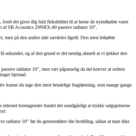
rdi det giver dig fuld fleksibilitet til at hente de nyindkøbte varer
køb af SB Acoustics 29NRX-00 passive radiator 10″.
ret, men på den anden side særdeles ligetil. Den mest letkøbte
å sekunder, og af den grund er det nemlig aktuelt at vi tjekker den
assive radiator 10″, men vær påpasselig da det kræver at ordren
 drager hjemad.
nativ kunne du tage den mest betalelige fragtløsning, som mange gange
s internet foretagender fundet det uundgåeligt at trykke salgspriserne
byr.
e radiator 10″ før du gennemfører din bestilling, sådan at man ikke