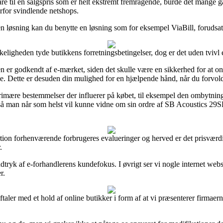
vare til en salgspris som er helt ekstremt fremragende, burde det mange
erfor svindlende netshops.
en løsning kan du benytte en løsning som for eksempel ViaBill, forudsat
eligheden tyde butikkens forretningsbetingelser, dog er det uden tvivl 
 er godkendt af e-mærket, siden det skulle være en sikkerhed for at on
ve. Dette er desuden din mulighed for en hjælpende hånd, når du forvo
primære bestemmelser der influerer på købet, til eksempel den ombytni
, så man når som helst vil kunne vidne om sin ordre af SB Acoustics
r portion forhenværende forbrugeres evalueringer og herved er det prisvær
.
dtryk af e-forhandlerens kundefokus. I øvrigt ser vi nogle internet webs
r.
ler med et hold af online butikker i form af at vi præsenterer firmaernes