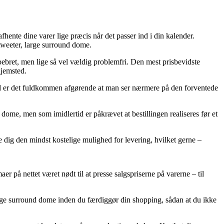
hente dine varer lige præcis når det passer ind i din kalender.
weeter, large surround dome.
e pebret, men lige så vel vældig problemfri. Den mest prisbevidste
hjemsted.
d er det fuldkommen afgørende at man ser nærmere på den forventede
me, men som imidlertid er påkrævet at bestillingen realiseres før et
se dig den mindst kostelige mulighed for levering, hvilket gerne –
er på nettet været nødt til at presse salgspriserne på varerne – til
large surround dome inden du færdiggør din shopping, sådan at du ikke