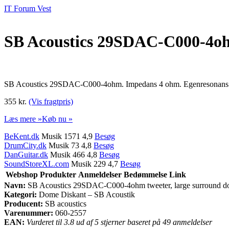
IT Forum Vest
SB Acoustics 29SDAC-C000-4ohm
SB Acoustics 29SDAC-C000-4ohm. Impedans 4 ohm. Egenresonans 600
355 kr.
(Vis fragtpris)
Læs mere »
Køb nu »
BeKent.dk
Musik 1571 4,9
Besøg
DrumCity.dk
Musik 73 4,8
Besøg
DanGuitar.dk
Musik 466 4,8
Besøg
SoundStoreXL.com
Musik 229 4,7
Besøg
Webshop
Produkter
Anmeldelser
Bedømmelse
Link
Navn:
SB Acoustics 29SDAC-C000-4ohm tweeter, large surround 
Kategori:
Dome Diskant – SB Acoustik
Producent:
SB acoustics
Varenummer:
060-2557
EAN:
Vurderet til 3.8 ud af 5 stjerner baseret på 49 anmeldelser