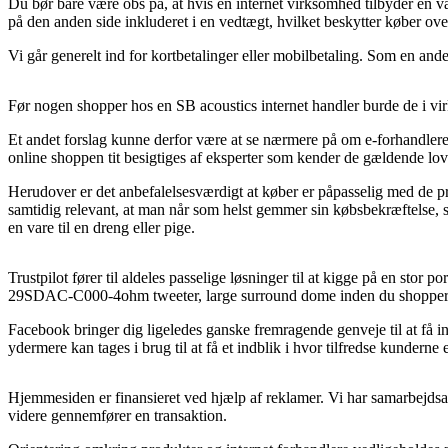
Du bør bare være obs på, at hvis en internet virksomhed tilbyder en 
på den anden side inkluderet i en vedtægt, hvilket beskytter køber ov
Vi går generelt ind for kortbetalinger eller mobilbetaling. Som en and
Før nogen shopper hos en SB acoustics internet handler burde de i virk
Et andet forslag kunne derfor være at se nærmere på om e-forhandleren
online shoppen tit besigtiges af eksperter som kender de gældende lo
Herudover er det anbefalelsesværdigt at køber er påpasselig med de 
samtidig relevant, at man når som helst gemmer sin købsbekræftelse
en vare til en dreng eller pige.
Trustpilot fører til aldeles passelige løsninger til at kigge på en sto
29SDAC-C000-4ohm tweeter, large surround dome inden du shopper
Facebook bringer dig ligeledes ganske fremragende genveje til at få in
ydermere kan tages i brug til at få et indblik i hvor tilfredse kunderne e
Hjemmesiden er finansieret ved hjælp af reklamer. Vi har samarbejdsafta
videre gennemfører en transaktion.