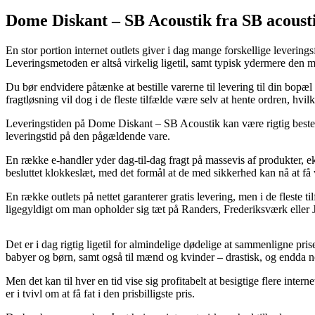
Dome Diskant – SB Acoustik fra SB acoust
En stor portion internet outlets giver i dag mange forskellige leverin
Leveringsmetoden er altså virkelig ligetil, samt typisk ydermere d
Du bør endvidere påtænke at bestille varerne til levering til din bopæl 
fragtløsning vil dog i de fleste tilfælde være selv at hente ordren, hvi
Leveringstiden på Dome Diskant – SB Acoustik kan være rigtig best
leveringstid på den pågældende vare.
En række e-handler yder dag-til-dag fragt på massevis af produkter,
besluttet klokkeslæt, med det formål at de med sikkerhed kan nå at få
En række outlets på nettet garanterer gratis levering, men i de fleste 
ligegyldigt om man opholder sig tæt på Randers, Frederiksværk eller Jyl
Det er i dag rigtig ligetil for almindelige dødelige at sammenligne pris
babyer og børn, samt også til mænd og kvinder – drastisk, og endda 
Men det kan til hver en tid vise sig profitabelt at besigtige flere i
er i tvivl om at få fat i den prisbilligste pris.