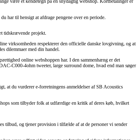
 gange være et kendetegn på en snydagtig webshop. Kortbetalinger er
 du har til hensigt at afdrage pengene over en periode.
et tidskrævende projekt.
line virksomheden respekterer den officielle danske lovgivning, og at
ldes dilemmaer med din handel.
ngsrettighed online webshoppen har. I den sammenhæng er det
 29SDAC-C000-4ohm tweeter, large surround dome, hvad end man søger
digt, at du vurderer e-forretningens anmeldelser af SB Acoustics
hops som tilbyder folk at udfærdige en kritik af deres køb, hvilket
 tilbud, og tjener provision i tilfælde af at de personer vi sender