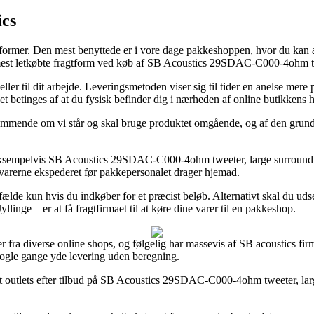
ics
gsformer. Den mest benyttede er i vore dage pakkeshoppen, hvor du kan af
en mest letkøbte fragtform ved køb af SB Acoustics 29SDAC-C000-4ohm t
eller til dit arbejde. Leveringsmetoden viser sig til tider en anelse mer
lket betinges af at du fysisk befinder dig i nærheden af online butikkens 
emmende om vi står og skal bruge produktet omgående, og af den grun
 eksempelvis SB Acoustics 29SDAC-C000-4ohm tweeter, large surround do
 varerne ekspederet før pakkepersonalet drager hjemad.
tilfælde kun hvis du indkøber for et præcist beløb. Alternativt skal du ud
linge – er at få fragtfirmaet til at køre dine varer til en pakkeshop.
er fra diverse online shops, og følgelig har massevis af SB acoustics firma
nogle gange yde levering uden beregning.
nternet outlets efter tilbud på SB Acoustics 29SDAC-C000-4ohm tweeter, 