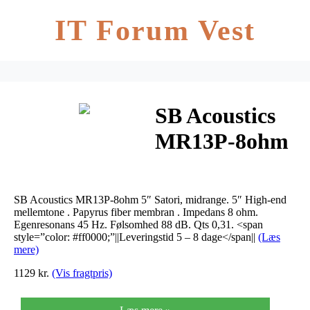
IT Forum Vest
SB Acoustics
MR13P-8ohm
5″ Satori,
midrange
SB Acoustics MR13P-8ohm 5″ Satori, midrange. 5″ High-end
mellemtone . Papyrus fiber membran . Impedans 8 ohm.
Egenresonans 45 Hz. Følsomhed 88 dB. Qts 0,31. <span
style=”color: #ff0000;”||Leveringstid 5 – 8 dage</span||
(Læs
mere)
1129 kr.
(Vis fragtpris)