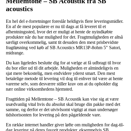
Mellemtone – SB Acoustik fra SB
acoustics
En hel del e-forretninger foreslår heldigvis flere leveringsmidler.
En af de mest populære er nu til dags at få leveret til et
afhentningssted, hvor det er muligt at hente de nyindkøbte
produkter når du har mulighed for det. Fragtmuligheden er altså
særligt overkommelig, samt tit desuden den mest prisbevidste
fragtløsning ved køb af SB Acoustics MR13P-8ohm 5″ Satori,
midrange.
Du kan ligeledes beslutte dig for at vælge at få udbragt til hvor
du bor eller ud til dit arbejde. Muligheden er almindeligvis en
sjat mere bekostelig, men endvidere yderst smart. Den mest
betalelige metode til levering vil dog til enhver tid være at hente
varerne selv, som desværre stiller krav om at du opholder dig
nær online virksomhedens hjemsted.
Fragttiden på Mellemtone – SB Acoustik kan vise sig at være
usædvanlig vital hvis du absolut skal bruge din pakke med det
samme, og derfor er det utvivlsomt vigtigt at man undersøger
tidshorisonten for levering på den pågældende vare.
En række internet handler giver løfte om muligheden for dag-til-
dag levering på deres favorit produkter, eksempelvis SB