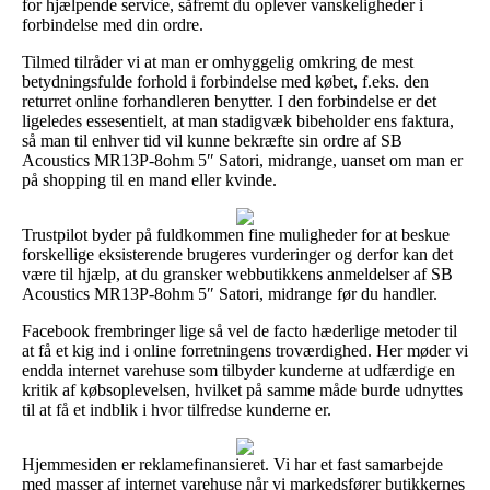
for hjælpende service, såfremt du oplever vanskeligheder i
forbindelse med din ordre.
Tilmed tilråder vi at man er omhyggelig omkring de mest
betydningsfulde forhold i forbindelse med købet, f.eks. den
returret online forhandleren benytter. I den forbindelse er det
ligeledes essesentielt, at man stadigvæk bibeholder ens faktura,
så man til enhver tid vil kunne bekræfte sin ordre af SB
Acoustics MR13P-8ohm 5″ Satori, midrange, uanset om man er
på shopping til en mand eller kvinde.
Trustpilot byder på fuldkommen fine muligheder for at beskue
forskellige eksisterende brugeres vurderinger og derfor kan det
være til hjælp, at du gransker webbutikkens anmeldelser af SB
Acoustics MR13P-8ohm 5″ Satori, midrange før du handler.
Facebook frembringer lige så vel de facto hæderlige metoder til
at få et kig ind i online forretningens troværdighed. Her møder vi
endda internet varehuse som tilbyder kunderne at udfærdige en
kritik af købsoplevelsen, hvilket på samme måde burde udnyttes
til at få et indblik i hvor tilfredse kunderne er.
Hjemmesiden er reklamefinansieret. Vi har et fast samarbejde
med masser af internet varehuse når vi markedsfører butikkernes