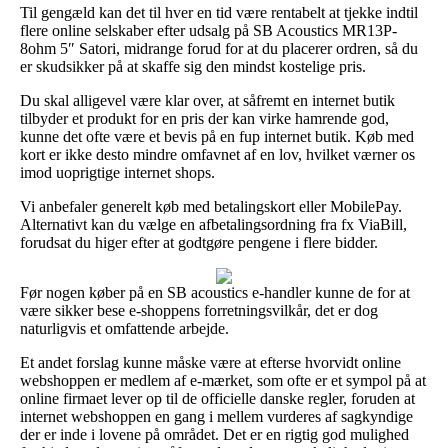
Til gengæld kan det til hver en tid være rentabelt at tjekke indtil
flere online selskaber efter udsalg på SB Acoustics MR13P-
8ohm 5″ Satori, midrange forud for at du placerer ordren, så du
er skudsikker på at skaffe sig den mindst kostelige pris.
Du skal alligevel være klar over, at såfremt en internet butik
tilbyder et produkt for en pris der kan virke hamrende god,
kunne det ofte være et bevis på en fup internet butik. Køb med
kort er ikke desto mindre omfavnet af en lov, hvilket værner os
imod uoprigtige internet shops.
Vi anbefaler generelt køb med betalingskort eller MobilePay.
Alternativt kan du vælge en afbetalingsordning fra fx ViaBill,
forudsat du higer efter at godtgøre pengene i flere bidder.
Før nogen køber på en SB acoustics e-handler kunne de for at
være sikker bese e-shoppens forretningsvilkår, det er dog
naturligvis et omfattende arbejde.
Et andet forslag kunne måske være at efterse hvorvidt online
webshoppen er medlem af e-mærket, som ofte er et sympol på at
online firmaet lever op til de officielle danske regler, foruden at
internet webshoppen en gang i mellem vurderes af sagkyndige
der er inde i lovene på området. Det er en rigtig god mulighed