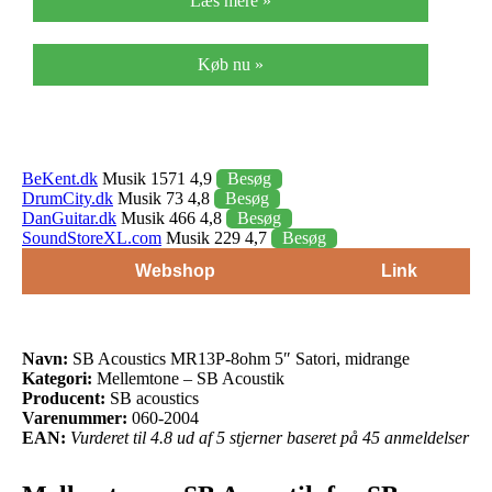
Læs mere »
Køb nu »
BeKent.dk
Musik 1571 4,9
Besøg
DrumCity.dk
Musik 73 4,8
Besøg
DanGuitar.dk
Musik 466 4,8
Besøg
SoundStoreXL.com
Musik 229 4,7
Besøg
Webshop
Link
Navn:
SB Acoustics MR13P-8ohm 5″ Satori, midrange
Kategori:
Mellemtone – SB Acoustik
Producent:
SB acoustics
Varenummer:
060-2004
EAN:
Vurderet til 4.8 ud af 5 stjerner baseret på 45 anmeldelser