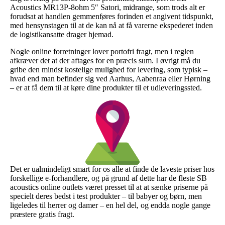
Acoustics MR13P-8ohm 5″ Satori, midrange, som trods alt er
forudsat at handlen gemmenføres forinden et angivent tidspunkt,
med hensynstagen til at de kan nå at få varerne ekspederet inden
de logistikansatte drager hjemad.
Nogle online forretninger lover portofri fragt, men i reglen
afkræver det at der aftages for en præcis sum. I øvrigt må du
gribe den mindst kostelige mulighed for levering, som typisk –
hvad end man befinder sig ved Aarhus, Aabenraa eller Hørning
– er at få dem til at køre dine produkter til et udleveringssted.
Det er ualmindeligt smart for os alle at finde de laveste priser hos
forskellige e-forhandlere, og på grund af dette har de fleste SB
acoustics online outlets været presset til at at sænke priserne på
specielt deres bedst i test produkter – til babyer og børn, men
ligeledes til herrer og damer – en hel del, og endda nogle gange
præstere gratis fragt.