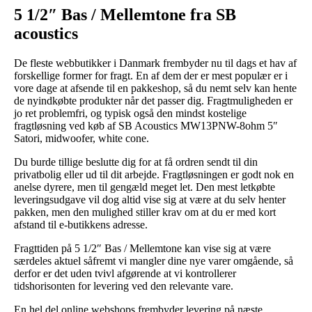
5 1/2″ Bas / Mellemtone fra SB
acoustics
De fleste webbutikker i Danmark frembyder nu til dags et hav af
forskellige former for fragt. En af dem der er mest populær er i
vore dage at afsende til en pakkeshop, så du nemt selv kan hente
de nyindkøbte produkter når det passer dig. Fragtmuligheden er
jo ret problemfri, og typisk også den mindst kostelige
fragtløsning ved køb af SB Acoustics MW13PNW-8ohm 5″
Satori, midwoofer, white cone.
Du burde tillige beslutte dig for at få ordren sendt til din
privatbolig eller ud til dit arbejde. Fragtløsningen er godt nok en
anelse dyrere, men til gengæld meget let. Den mest letkøbte
leveringsudgave vil dog altid vise sig at være at du selv henter
pakken, men den mulighed stiller krav om at du er med kort
afstand til e-butikkens adresse.
Fragttiden på 5 1/2″ Bas / Mellemtone kan vise sig at være
særdeles aktuel såfremt vi mangler dine nye varer omgående, så
derfor er det uden tvivl afgørende at vi kontrollerer
tidshorisonten for levering ved den relevante vare.
En hel del online webshops frembyder levering på næste