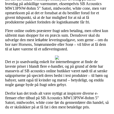
hverdag på adskillige varenumre, eksempelvis SB Acoustics
MW13PNW-8ohm 5″ Satori, midwoofer, white cone, men vær
opmærksom på at det er forudsat at du bestiller forud for et
givent tidspunkt, så at de har mulighed for at nå at få
produkterne pakket forinden de logistikansatte får fri.
Flere online outlets præsterer fragt uden betaling, men oftest kun
såfremt man shopper for en præcis sum. Derudover skal du
udvælge den mest letkøbte leveringsudgave, som gerne – om du
bor nær Horsens, Smørumnedre eller Sorø – vil blive at få dem
til at køre varerne til et udleveringssted.
Det er jo usædvanlig enkelt for internetbrugere at finde de
laveste priser i blandt flere e-handler, og på grund af dette har
massevis af SB acoustics online butikker været nødt til at sænke
salgspriserne på specielt deres bedst i test produkter – til børn og
babyer, samt også til kvinder og mænd – betydeligt, og endda
nogle gange byde på fragt uden gebyr.
Derfor kan det trods alt være nyttigt at inspicere diverse e-
firmaer efter tilbud på SB Acoustics MW13PNW-8ohm 5″
Satori, midwoofer, white cone før du gennemfører din handel, så
du er skråsikker på at få fat i den mest betalelige pris.