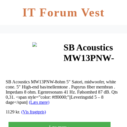
IT Forum Vest
SB Acoustics
MW13PNW-
8ohm 5″
Satori,
SB Acoustics MW13PNW-8ohm 5″ Satori, midwoofer, white
midwoofer,
cone. 5″ High-end bas/mellemtone . Papyrus fiber membran .
Impedans 8 ohm. Egenresonans 41 Hz. Følsomhed 87 dB. Qts
0,31. <span style=”color: #ff0000;”||Leveringstid 5 – 8
white cone
dage</span||
(Læs mere)
1129 kr.
(Vis fragtpris)