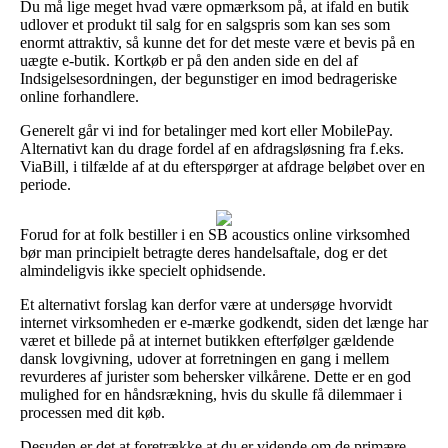
Du må lige meget hvad være opmærksom på, at ifald en butik
udlover et produkt til salg for en salgspris som kan ses som
enormt attraktiv, så kunne det for det meste være et bevis på en
uægte e-butik. Kortkøb er på den anden side en del af
Indsigelsesordningen, der begunstiger en imod bedrageriske
online forhandlere.
Generelt går vi ind for betalinger med kort eller MobilePay.
Alternativt kan du drage fordel af en afdragsløsning fra f.eks.
ViaBill, i tilfælde af at du efterspørger at afdrage beløbet over en
periode.
Forud for at folk bestiller i en SB acoustics online virksomhed
bør man principielt betragte deres handelsaftale, dog er det
almindeligvis ikke specielt ophidsende.
Et alternativt forslag kan derfor være at undersøge hvorvidt
internet virksomheden er e-mærke godkendt, siden det længe har
været et billede på at internet butikken efterfølger gældende
dansk lovgivning, udover at forretningen en gang i mellem
revurderes af jurister som behersker vilkårene. Dette er en god
mulighed for en håndsrækning, hvis du skulle få dilemmaer i
processen med dit køb.
Desuden er det at foretrække at du er vidende om de primære