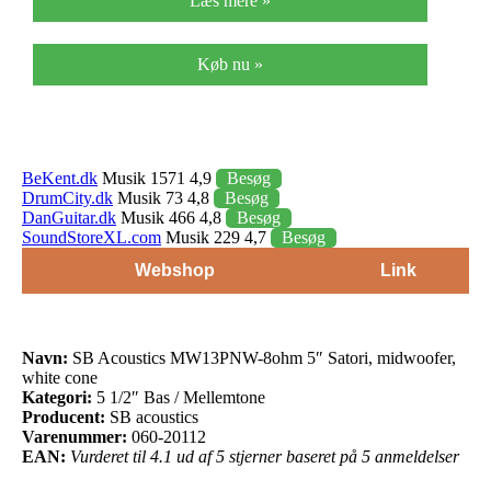
Læs mere »
Køb nu »
BeKent.dk
Musik 1571 4,9
Besøg
DrumCity.dk
Musik 73 4,8
Besøg
DanGuitar.dk
Musik 466 4,8
Besøg
SoundStoreXL.com
Musik 229 4,7
Besøg
Webshop
Link
Navn:
SB Acoustics MW13PNW-8ohm 5″ Satori, midwoofer,
white cone
Kategori:
5 1/2″ Bas / Mellemtone
Producent:
SB acoustics
Varenummer:
060-20112
EAN:
Vurderet til 4.1 ud af 5 stjerner baseret på 5 anmeldelser