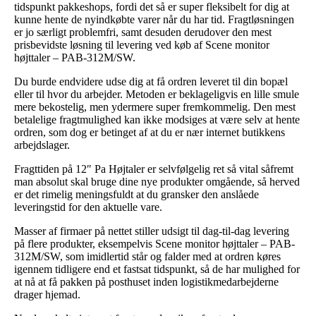
tidspunkt pakkeshops, fordi det så er super fleksibelt for dig at
kunne hente de nyindkøbte varer når du har tid. Fragtløsningen
er jo særligt problemfri, samt desuden derudover den mest
prisbevidste løsning til levering ved køb af Scene monitor
højttaler – PAB-312M/SW.
Du burde endvidere udse dig at få ordren leveret til din bopæl
eller til hvor du arbejder. Metoden er beklageligvis en lille smule
mere bekostelig, men ydermere super fremkommelig. Den mest
betalelige fragtmulighed kan ikke modsiges at være selv at hente
ordren, som dog er betinget af at du er nær internet butikkens
arbejdslager.
Fragttiden på 12″ Pa Højtaler er selvfølgelig ret så vital såfremt
man absolut skal bruge dine nye produkter omgående, så herved
er det rimelig meningsfuldt at du gransker den anslåede
leveringstid for den aktuelle vare.
Masser af firmaer på nettet stiller udsigt til dag-til-dag levering
på flere produkter, eksempelvis Scene monitor højttaler – PAB-
312M/SW, som imidlertid står og falder med at ordren køres
igennem tidligere end et fastsat tidspunkt, så de har mulighed for
at nå at få pakken på posthuset inden logistikmedarbejderne
drager hjemad.