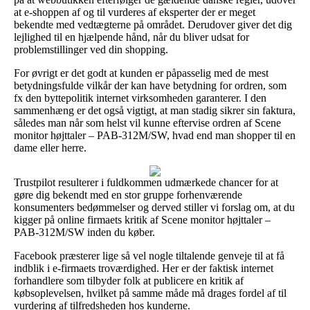
at e-shoppen af og til vurderes af eksperter der er meget
bekendte med vedtægterne på området. Derudover giver det dig
lejlighed til en hjælpende hånd, når du bliver udsat for
problemstillinger ved din shopping.
For øvrigt er det godt at kunden er påpasselig med de mest
betydningsfulde vilkår der kan have betydning for ordren, som
fx den byttepolitik internet virksomheden garanterer. I den
sammenhæng er det også vigtigt, at man stadig sikrer sin faktura,
således man når som helst vil kunne eftervise ordren af Scene
monitor højttaler – PAB-312M/SW, hvad end man shopper til en
dame eller herre.
Trustpilot resulterer i fuldkommen udmærkede chancer for at
gøre dig bekendt med en stor gruppe forhenværende
konsumenters bedømmelser og derved stiller vi forslag om, at du
kigger på online firmaets kritik af Scene monitor højttaler –
PAB-312M/SW inden du køber.
Facebook præsterer lige så vel nogle tiltalende genveje til at få
indblik i e-firmaets troværdighed. Her er der faktisk internet
forhandlere som tilbyder folk at publicere en kritik af
købsoplevelsen, hvilket på samme måde må drages fordel af til
vurdering af tilfredsheden hos kunderne.