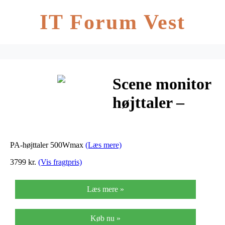
IT Forum Vest
Scene monitor
højttaler –
PAB-
312M/SW
PA-højttaler 500Wmax
(Læs mere)
3799 kr.
(Vis fragtpris)
Læs mere »
Køb nu »