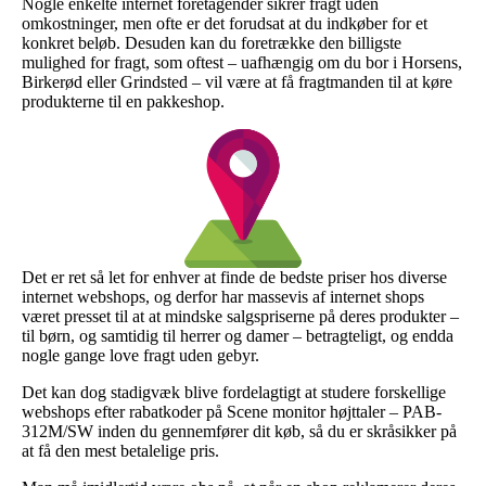
Nogle enkelte internet foretagender sikrer fragt uden
omkostninger, men ofte er det forudsat at du indkøber for et
konkret beløb. Desuden kan du foretrække den billigste
mulighed for fragt, som oftest – uafhængig om du bor i Horsens,
Birkerød eller Grindsted – vil være at få fragtmanden til at køre
produkterne til en pakkeshop.
Det er ret så let for enhver at finde de bedste priser hos diverse
internet webshops, og derfor har massevis af internet shops
været presset til at at mindske salgspriserne på deres produkter –
til børn, og samtidig til herrer og damer – betragteligt, og endda
nogle gange love fragt uden gebyr.
Det kan dog stadigvæk blive fordelagtigt at studere forskellige
webshops efter rabatkoder på Scene monitor højttaler – PAB-
312M/SW inden du gennemfører dit køb, så du er skråsikker på
at få den mest betalelige pris.