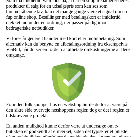
Man må imidlertid være obs på, at når en shop reklamerer deres
produkter til salg for en udsalgspris som kan ses som
himmelråbende lav, kan det mange gange være et signal om en
fup online shop. Bestillinger med betalingskort er imidlertid
dækket ind under en ordning, der passer på dig imod
bedrageriske netbutikker.
Vi foreslår generelt handler med kort eller mobilbetaling. Som
alternativ kan du benytte en afbetalingsordning fra eksempelvis
ViaBill, når du ser en fordel i at afbetale omkostningerne af flere
omgange.
Forinden folk shopper hos en webshop burde de for at være på
den sikre side overveje netshoppens regler, dog er det i reglen et
tidskrævende projekt.
En anden mulighed kunne derfor være at undersøge om e-
butikken er godkendt af e-mærket, siden det typisk er et billede
på at webbutikken efterfølger de gældende danske regler, udover