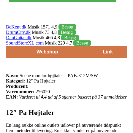
BeKent.dk
Musik 1571 4,9
Besøg
DrumCity.dk
Musik 73 4,8
Besøg
DanGuitar.dk
Musik 466 4,8
Besøg
SoundStoreXL.com
Musik 229 4,7
Besøg
Webshop
Link
Navn:
Scene monitor højttaler – PAB-312M/SW
Kategori:
12″ Pa Højtaler
Producent:
Varenummer:
256020
EAN:
Vurderet til 4.4 ud af 5 stjerner baseret på 37 anmeldelser
12″ Pa Højtaler
En lang række online outlets udlover på nuværende tidspunkt
flere metoder til levering. En sikker vinder er på nuværende