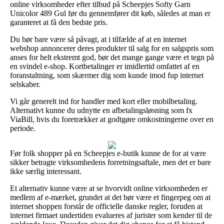
online virksomheder efter tilbud på Scheepjes Softy Garn
Unicolor 489 Gul før du gennemfører dit køb, således at man er
garanteret at få den bedste pris.
Du bør bare være så påvagt, at i tilfælde af at en internet
webshop annoncerer deres produkter til salg for en salgspris som
anses for helt ekstremt god, bør det mange gange være et tegn på
en svindel e-shop. Kortbetalinger er imidlertid omfattet af en
foranstaltning, som skærmer dig som kunde imod fup internet
selskaber.
Vi går generelt ind for handler med kort eller mobilbetaling.
Alternativt kunne du udnytte en afbetalingsløsning som fx
ViaBill, hvis du foretrækker at godtgøre omkostningerne over en
periode.
Før folk shopper på en Scheepjes e-butik kunne de for at være
sikker betragte virksomhedens forretningsaftale, men det er bare
ikke særlig interessant.
Et alternativ kunne være at se hvorvidt online virksomheden er
medlem af e-mærket, grundet at det bør være et fingerpeg om at
internet shoppen forstår de officielle danske regler, foruden at
internet firmaet undertiden evalueres af jurister som kender til de