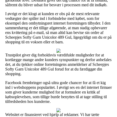
gældende love. Desuden giver det dig chance for at få bistand,
såfremt du bliver udsat for besvær i processen med dit indkøb.
I øvrigt er det klogt at kunden er obs på de mest relevante
vedtægter der spiller ind i forbindelse med købet, som for
eksempel den ombytningsret internet forretningen tilbyder. I den
sammenhæng er det tillige afgørende, at man stadig opbevarer
ens kvittering på e-mail, så man altid kan bevise sin ordre af
Scheepjes Softy Garn Unicolor 489 Gul, ligegyldigt om du er på
shopping til en voksen eller et barn.
Trustpilot giver dig forholdsvis værdifulde muligheder for at
kortlægge mange andre kunders synspunkter og derfor anbefales
det, at du tjekker online forretningens anmeldelser af Scheepjes
Softy Garn Unicolor 489 Gul forud for at du færdiggør din
shopping.
Facebook frembringer også ultra gode chancer for at få et kig
ind i webshoppens popularitet. I øvrigt ses en del internet firmaer
som giver kunderne mulighed for at formulere en kritik af
købsoplevelsen, som tillige burde benyttes til at tage stilling til
tilfredsheden hos kunderne.
Websitet er finansieret ved hjælp af reklamer. Vi har tætte