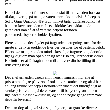
vare.
En hel del internet firmaer stiller udsigt til muligheden for dag-
til-dag levering på utallige varenumre, eksempelvis Scheepjes
Softy Garn Unicolor 489 Gul, hvilket tager udgangspunkt i at
handlen laves forinden et fastsat klokkeslæt, sådan at de
garanteret kan nå at få varerne betjent forinden
pakkemedarbejderne holder fyraften.
Flere online outlets byder på fragt uden beregning, men for det
meste er det kun gældende hvis der bestilles for et bestemt beløb.
Ellers bør man gribe den mindst kostelige fragtmetode, der ofte –
ligegyldigt om man opholder sig nær Esbjerg, Brønderslev eller
Ebeltoft – er at få fragtmanden til at levere din bestilling til et
udleveringssted.
Det er efterhånden usædvanlig hensigtsmæssigt for alle at
prissammenligne på tværs af online virksomheder, og altså har
en lang række Scheepjes netbutikker fundet det uundgåeligt at
sænke prisniveauet på deres varer – til babyer og børn, men
ligeledes til voksne – drastisk, og endda nogle gange frembyde
gebyrfri levering.
Det kan dog alligevel vise sig udbytterigt at granske diverse