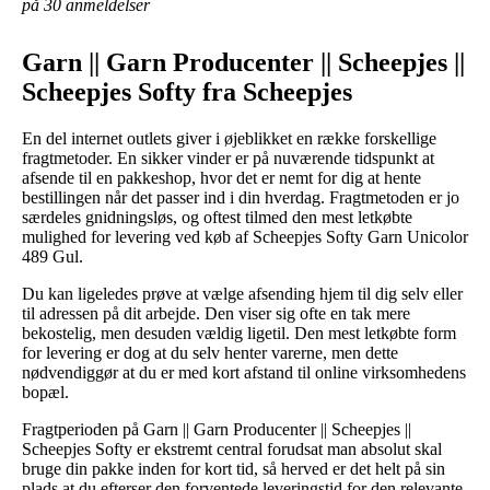
på 30 anmeldelser
Garn || Garn Producenter || Scheepjes ||
Scheepjes Softy fra Scheepjes
En del internet outlets giver i øjeblikket en række forskellige
fragtmetoder. En sikker vinder er på nuværende tidspunkt at
afsende til en pakkeshop, hvor det er nemt for dig at hente
bestillingen når det passer ind i din hverdag. Fragtmetoden er jo
særdeles gnidningsløs, og oftest tilmed den mest letkøbte
mulighed for levering ved køb af Scheepjes Softy Garn Unicolor
489 Gul.
Du kan ligeledes prøve at vælge afsending hjem til dig selv eller
til adressen på dit arbejde. Den viser sig ofte en tak mere
bekostelig, men desuden vældig ligetil. Den mest letkøbte form
for levering er dog at du selv henter varerne, men dette
nødvendiggør at du er med kort afstand til online virksomhedens
bopæl.
Fragtperioden på Garn || Garn Producenter || Scheepjes ||
Scheepjes Softy er ekstremt central forudsat man absolut skal
bruge din pakke inden for kort tid, så herved er det helt på sin
plads at du efterser den forventede leveringstid for den relevante