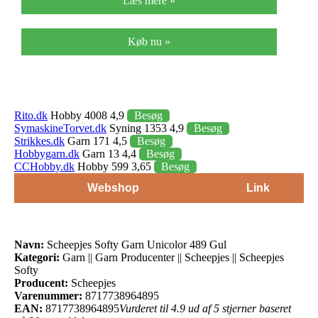
Læs mere »
Køb nu »
Rito.dk
Hobby 4008 4,9
Besøg
SymaskineTorvet.dk
Syning 1353 4,9
Besøg
Strikkes.dk
Garn 171 4,5
Besøg
Hobbygarn.dk
Garn 13 4,4
Besøg
CCHobby.dk
Hobby 599 3,65
Besøg
Webshop
Link
Navn:
Scheepjes Softy Garn Unicolor 489 Gul
Kategori:
Garn || Garn Producenter || Scheepjes || Scheepjes
Softy
Producent:
Scheepjes
Varenummer:
8717738964895
EAN:
8717738964895
Vurderet til 4.9 ud af 5 stjerner baseret