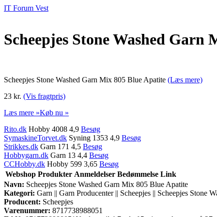
IT Forum Vest
Scheepjes Stone Washed Garn M
Scheepjes Stone Washed Garn Mix 805 Blue Apatite
(Læs mere)
23 kr.
(Vis fragtpris)
Læs mere »
Køb nu »
Rito.dk
Hobby 4008 4,9
Besøg
SymaskineTorvet.dk
Syning 1353 4,9
Besøg
Strikkes.dk
Garn 171 4,5
Besøg
Hobbygarn.dk
Garn 13 4,4
Besøg
CCHobby.dk
Hobby 599 3,65
Besøg
Webshop
Produkter
Anmeldelser
Bedømmelse
Link
Navn:
Scheepjes Stone Washed Garn Mix 805 Blue Apatite
Kategori:
Garn || Garn Producenter || Scheepjes || Scheepjes Stone 
Producent:
Scheepjes
Varenummer:
8717738988051