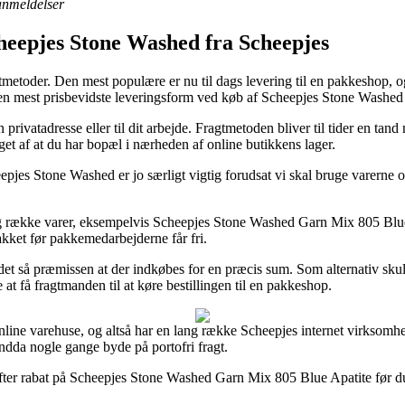
 anmeldelser
cheepjes Stone Washed fra Scheepjes
agtmetoder. Den mest populære er nu til dags levering til en pakkeshop, o
en mest prisbevidste leveringsform ved køb af Scheepjes Stone Washed
privatadresse eller til dit arbejde. Fragtmetoden bliver til tider en ta
get af at du har bopæl i nærheden af online butikkens lager.
jes Stone Washed er jo særligt vigtig forudsat vi skal bruge varerne om 
lang række varer, eksempelvis Scheepjes Stone Washed Garn Mix 805 Blue 
akket før pakkemedarbejderne får fri.
det så præmissen at der indkøbes for en præcis sum. Som alternativ skul
 at få fragtmanden til at køre bestillingen til en pakkeshop.
e online varehuse, og altså har en lang række Scheepjes internet virksom
endda nogle gange byde på portofri fragt.
 efter rabat på Scheepjes Stone Washed Garn Mix 805 Blue Apatite før du