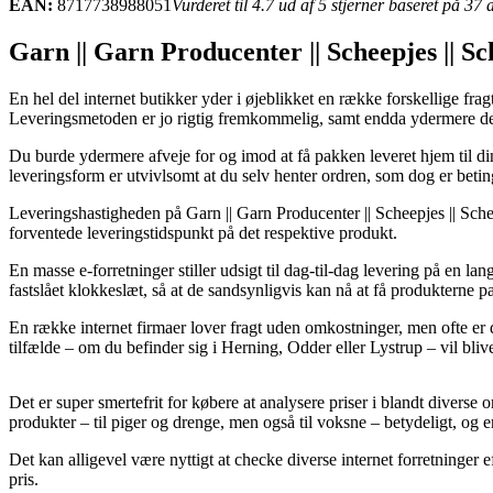
EAN:
8717738988051
Vurderet til 4.7 ud af 5 stjerner baseret på 37
Garn || Garn Producenter || Scheepjes || S
En hel del internet butikker yder i øjeblikket en række forskellige fr
Leveringsmetoden er jo rigtig fremkommelig, samt endda ydermere d
Du burde ydermere afveje for og imod at få pakken leveret hjem til din 
leveringsform er utvivlsomt at du selv henter ordren, som dog er betin
Leveringshastigheden på Garn || Garn Producenter || Scheepjes || Scheep
forventede leveringstidspunkt på det respektive produkt.
En masse e-forretninger stiller udsigt til dag-til-dag levering på en 
fastslået klokkeslæt, så at de sandsynligvis kan nå at få produkterne p
En række internet firmaer lover fragt uden omkostninger, men ofte er 
tilfælde – om du befinder sig i Herning, Odder eller Lystrup – vil blive
Det er super smertefrit for købere at analysere priser i blandt divers
produkter – til piger og drenge, men også til voksne – betydeligt, og 
Det kan alligevel være nyttigt at checke diverse internet forretninger
pris.