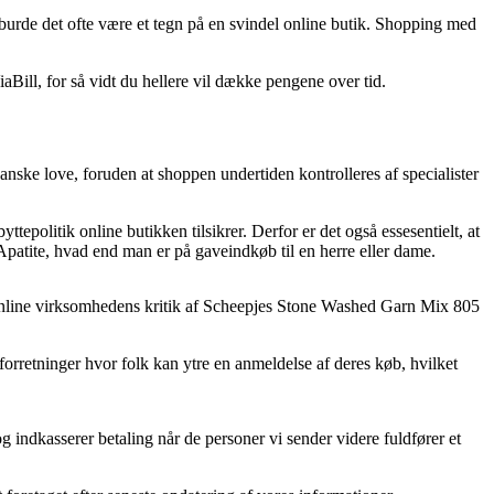
, burde det ofte være et tegn på en svindel online butik. Shopping med
aBill, for så vidt du hellere vil dække pengene over tid.
nske love, foruden at shoppen undertiden kontrolleres af specialister
tepolitik online butikken tilsikrer. Derfor er det også essesentielt, at
atite, hvad end man er på gaveindkøb til en herre eller dame.
år online virksomhedens kritik af Scheepjes Stone Washed Garn Mix 805
 forretninger hvor folk kan ytre en anmeldelse af deres køb, hvilket
 indkasserer betaling når de personer vi sender videre fuldfører et