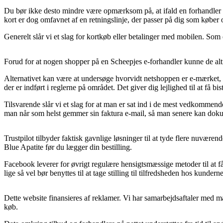
Du bør ikke desto mindre være opmærksom på, at ifald en forhandler på 
kort er dog omfavnet af en retningslinje, der passer på dig som køber 
Generelt slår vi et slag for kortkøb eller betalinger med mobilen. Som 
Forud for at nogen shopper på en Scheepjes e-forhandler kunne de altid
Alternativet kan være at undersøge hvorvidt netshoppen er e-mærket, g
der er indført i reglerne på området. Det giver dig lejlighed til at få b
Tilsvarende slår vi et slag for at man er sat ind i de mest vedkommende 
man når som helst gemmer sin faktura e-mail, så man senere kan dok
Trustpilot tilbyder faktisk gavnlige løsninger til at tyde flere nuvæ
Blue Apatite før du lægger din bestilling.
Facebook leverer for øvrigt regulære hensigtsmæssige metoder til at få 
lige så vel bør benyttes til at tage stilling til tilfredsheden hos kunderne
Dette website finansieres af reklamer. Vi har samarbejdsaftaler med ma
køb.