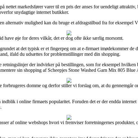
nettet markedsfører varer til en pris der anses for uendeligt attraktiv
overfor snydagtige internet butikker.
en alternativ mulighed kan du bruge et afdragstilbud fra for eksempel Vi
 have øje for deres vilkår, det er dog ofte ikke særlig morsomt.
rundet at det typisk er et fingerpeg om at e-firmaet imødekommer de da
istand, ifald du udsættes for problemstillinger med din shopping.
retningslinjer der indvirker på bestillingen, som for eksempel hvilken byt
umentere sin shopping af Scheepjes Stone Washed Garn Mix 805 Blue Ap
rende forbrugeres domme og derfor stiller vi forslag om, at du gennemg
indblik i online firmaets popularitet. Foruden det er der endda internet
.
sser af online webshops hvori vi fremviser forretningernes produkter, og