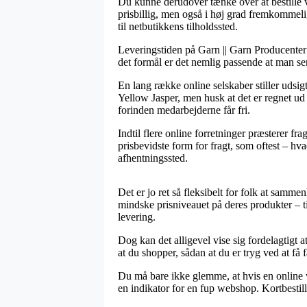
Du kunne derudover tænke over at bestille va
prisbillig, men også i høj grad fremkommelig
til netbutikkens tilholdssted.
Leveringstiden på Garn || Garn Producenter 
det formål er det nemlig passende at man s
En lang række online selskaber stiller uds
Yellow Jasper, men husk at det er regnet ud
forinden medarbejderne får fri.
Indtil flere online forretninger præsterer f
prisbevidste form for fragt, som oftest – hva
afhentningssted.
Det er jo ret så fleksibelt for folk at sammen
mindske prisniveauet på deres produkter – t
levering.
Dog kan det alligevel vise sig fordelagtigt
at du shopper, sådan at du er tryg ved at få fa
Du må bare ikke glemme, at hvis en online w
en indikator for en fup webshop. Kortbestil