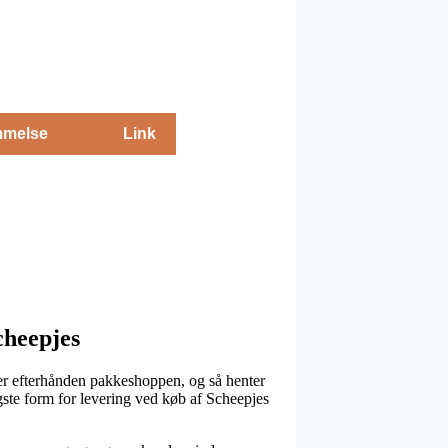
melse
Link
cheepjes
t er efterhånden pakkeshoppen, og så henter
igste form for levering ved køb af Scheepjes