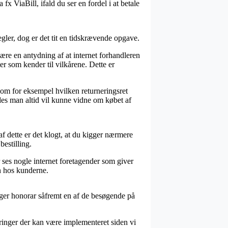
 fx ViaBill, ifald du ser en fordel i at betale
ler, dog er det tit en tidskrævende opgave.
re en antydning af at internet forhandleren
er som kender til vilkårene. Dette er
 som for eksempel hvilken returneringsret
des man altid vil kunne vidne om købet af
af dette er det klogt, at du kigger nærmere
estilling.
 ses nogle internet foretagender som giver
n hos kunderne.
ager honorar såfremt en af de besøgende på
ringer der kan være implementeret siden vi