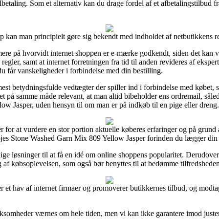
lbetaling. Som et alternativ kan du drage fordel af et afbetalingstilbud fra
kan man principielt gøre sig bekendt med indholdet af netbutikkens reg
e på hvorvidt internet shoppen er e-mærke godkendt, siden det kan væ
ler, samt at internet forretningen fra tid til anden revideres af ekspert
du får vanskeligheder i forbindelse med din bestilling.
 mest betydningsfulde vedtægter der spiller ind i forbindelse med købet,
 det på samme måde relevant, at man altid bibeholder ens ordremail, såle
 Jasper, uden hensyn til om man er på indkøb til en pige eller dreng.
 for at vurdere en stor portion aktuelle køberes erfaringer og på grund 
pjes Stone Washed Garn Mix 809 Yellow Jasper forinden du lægger din b
ige løsninger til at få en idé om online shoppens popularitet. Derudover
g af købsoplevelsen, som også bør benyttes til at bedømme tilfredshede
r et hav af internet firmaer og promoverer butikkernes tilbud, og modt
irksomheder værnes om hele tiden, men vi kan ikke garantere imod juste