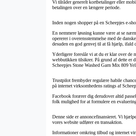
Vi tilråder generelt kortbetalinger eller mobi
betalingen over en længere periode.
Inden nogen shopper på en Scheepjes e-shop 
En nemmere løsning kunne være at se nærmer
opererer i overensstemmelse med de danske reg
desuden en god genvej til at få hjælp, ifald 
Yderligere foreslår vi at du er klar over de
webbutikken tilsikrer. På grund af dette er
Scheepjes Stone Washed Garn Mix 809 Yellow
Trustpilot frembyder regulære habile chancer
på internet virksomhedens ratings af Schee
Facebook forærer dig derudover altid passel
folk mulighed for at formulere en evaluerin
Denne side er annoncefinansieret. Vi hjælpe
vores website udfører en transaktion.
Informationer omkring tilbud og internet v