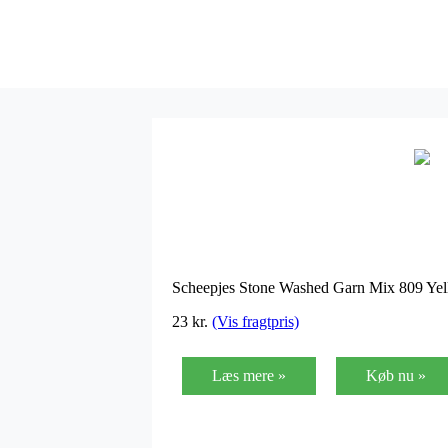
Scheepjes Stone Washed Garn Mix 809 Yel
23 kr.
(Vis fragtpris)
Læs mere »
Køb nu »