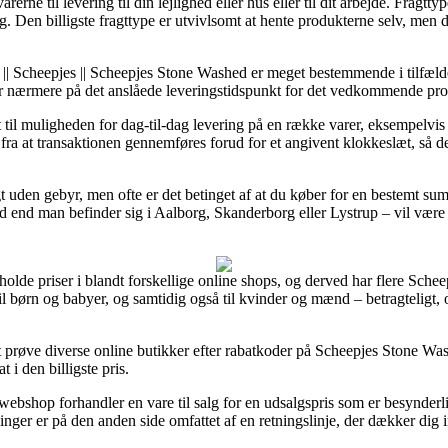
rerne til levering til din lejlighed eller hus eller til dit arbejde. Frag
. Den billigste fragttype er utvivlsomt at hente produkterne selv, men d
|| Scheepjes || Scheepjes Stone Washed er meget bestemmende i tilfælde
er nærmere på det anslåede leveringstidspunkt for det vedkommende pro
igt til muligheden for dag-til-dag levering på en række varer, eksempe
 fra at transaktionen gennemføres forud for et angivent klokkeslæt, så d
ragt uden gebyr, men ofte er det betinget af at du køber for en bestemt s
d end man befinder sig i Aalborg, Skanderborg eller Lystrup – vil være at 
holde priser i blandt forskellige online shops, og derved har flere Scheepj
il børn og babyer, og samtidig også til kvinder og mænd – betragteligt,
 at prøve diverse online butikker efter rabatkoder på Scheepjes Stone 
t i den billigste pris.
ebshop forhandler en vare til salg for en udsalgspris som er besynderli
linger er på den anden side omfattet af en retningslinje, der dækker di