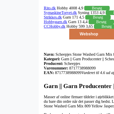
Rito.dk
Hobby 4008 4,9
Besøg
SymaskineTorvet.dk
Syning 1353 4,9
Strikkes.dk
Garn 171 4,5
Besøg
Hobbygarn.dk
Garn 13 4,4
Besøg
CCHobby.dk
Hobby 599 3,65
Besøg
Webshop
Navn:
Scheepjes Stone Washed Garn Mix 8
Kategori:
Garn || Garn Producenter || Sche
Producent:
Scheepjes
Varenummer:
8717738988099
EAN:
8717738988099
Vurderet til 4.6 ud 
Garn || Garn Producenter |
Masser af online firmaer tildeler i øjeblikk
du bare din ordre når det passer dig bedst. 
Stone Washed Garn Mix 809 Yellow Jasper