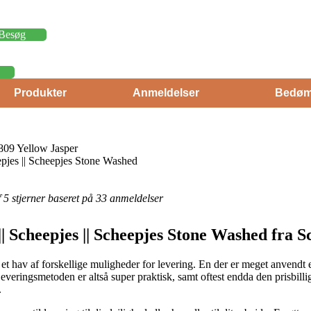
Besøg
Produkter
Anmeldelser
Bedøm
09 Yellow Jasper
epjes || Scheepjes Stone Washed
af 5 stjerner baseret på 33 anmeldelser
| Scheepjes || Scheepjes Stone Washed fra S
et et hav af forskellige muligheder for levering. En der er meget anvend
Leveringsmetoden er altså super praktisk, samt oftest endda den prisbill
.