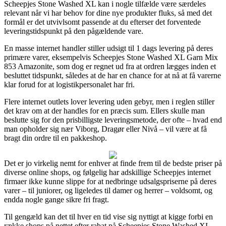
Scheepjes Stone Washed XL kan i nogle tilfælde være særdeles
relevant når vi har behov for dine nye produkter fluks, så med det
formål er det utvivlsomt passende at du efterser det forventede
leveringstidspunkt på den pågældende vare.
En masse internet handler stiller udsigt til 1 dags levering på deres
primære varer, eksempelvis Scheepjes Stone Washed XL Garn Mix
853 Amazonite, som dog er regnet ud fra at ordren lægges inden et
besluttet tidspunkt, således at de har en chance for at nå at få varerne
klar forud for at logistikpersonalet har fri.
Flere internet outlets lover levering uden gebyr, men i reglen stiller
det krav om at der handles for en præcis sum. Ellers skulle man
beslutte sig for den prisbilligste leveringsmetode, der ofte – hvad end
man opholder sig nær Viborg, Dragør eller Nivå – vil være at få
bragt din ordre til en pakkeshop.
Det er jo virkelig nemt for enhver at finde frem til de bedste priser på
diverse online shops, og følgelig har adskillige Scheepjes internet
firmaer ikke kunne slippe for at nedbringe udsalgspriserne på deres
varer – til juniorer, og ligeledes til damer og herrer – voldsomt, og
endda nogle gange sikre fri fragt.
Til gengæld kan det til hver en tid vise sig nyttigt at kigge forbi en
række shops på nettet efter rabat på Scheepjes Stone Washed XL