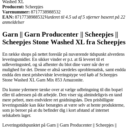
Washed XL
Producent:
Scheepjes
Varenummer:
8717738988532
EAN:
8717738988532
Vurderet til 4.5 ud af 5 stjerner baseret på 22
anmeldelser
Garn || Garn Producenter || Scheepjes ||
Scheepjes Stone Washed XL fra Scheepjes
En række shops på nettet foreslår på nuværende tidspunkt alverdens
leveringsmidler. En sikker vinder er p.t. at få leveret til et
udleveringssted, og så afhenter du blot dine varer når der er
mulighed for det. Denne er altså særdeles uproblematisk, samt endda
endda den mest prisbevidste leveringstype ved køb af Scheepjes
Stone Washed XL Garn Mix 853 Amazonite.
Du kunne ydermere tænke over at vælge udbringning til din bopæl
eller til adressen på dit arbejde. Den viser sig almindeligvis en tand
mere pebret, men endvidere ret gnidningsløs. Den prisbilligste
leveringsmåde kan ikke benægtes at være selv at hente produkterne,
som jo beroer på at du befinder dig i kort afstand af internet
selskabets lager.
Leveringstidspunktet på Garn || Garn Producenter || Scheepjes ||