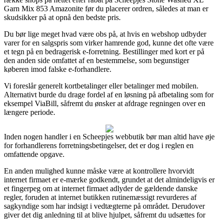
Garn Mix 853 Amazonite før du placerer ordren, således at man er
skudsikker på at opnå den bedste pris.
Du bør lige meget hvad være obs på, at hvis en webshop udbyder
varer for en salgspris som virker hamrende god, kunne det ofte være
et tegn på en bedragerisk e-forretning. Bestillinger med kort er på
den anden side omfattet af en bestemmelse, som begunstiger
køberen imod falske e-forhandlere.
Vi foreslår generelt kortbetalinger eller betalinger med mobilen.
Alternativt burde du drage fordel af en løsning på afbetaling som for
eksempel ViaBill, såfremt du ønsker at afdrage regningen over en
længere periode.
Inden nogen handler i en Scheepjes webbutik bør man altid have øje
for forhandlerens forretningsbetingelser, det er dog i reglen en
omfattende opgave.
En anden mulighed kunne måske være at kontrollere hvorvidt
internet firmaet er e-mærke godkendt, grundet at det almindeligvis er
et fingerpeg om at internet firmaet adlyder de gældende danske
regler, foruden at internet butikken rutinemæssigt revurderes af
sagkyndige som har indsigt i vedtægterne på området. Derudover
giver det dig anledning til at blive hjulpet, såfremt du udsættes for