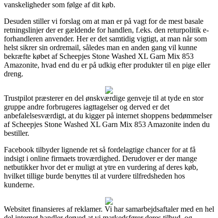
vanskeligheder som følge af dit køb.
Desuden stiller vi forslag om at man er på vagt for de mest basale
retningslinjer der er gældende for handlen, f.eks. den returpolitik e-
forhandleren anvender. Her er det samtidig vigtigt, at man når som
helst sikrer sin ordremail, således man en anden gang vil kunne
bekræfte købet af Scheepjes Stone Washed XL Garn Mix 853
Amazonite, hvad end du er på udkig efter produkter til en pige eller
dreng.
Trustpilot præsterer en del ønskværdige genveje til at tyde en stor
gruppe andre forbrugeres iagttagelser og derved er det
anbefalelsesværdigt, at du kigger på internet shoppens bedømmelser
af Scheepjes Stone Washed XL Garn Mix 853 Amazonite inden du
bestiller.
Facebook tilbyder lignende ret så fordelagtige chancer for at få
indsigt i online firmaets troværdighed. Derudover er der mange
netbutikker hvor det er muligt at ytre en vurdering af deres køb,
hvilket tillige burde benyttes til at vurdere tilfredsheden hos
kunderne.
Websitet finansieres af reklamer. Vi har samarbejdsaftaler med en hel
del internet handler derved at vi markedsfører deres tilbud, og