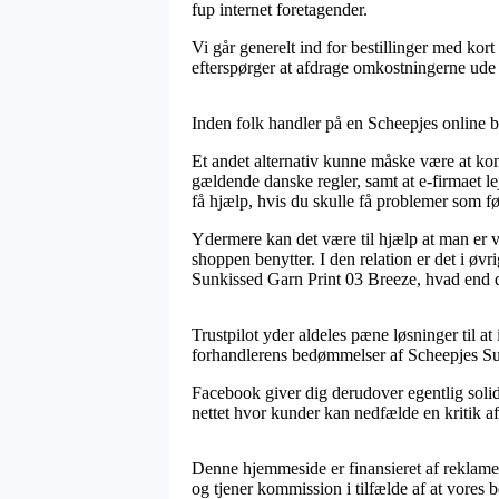
fup internet foretagender.
Vi går generelt ind for bestillinger med kor
efterspørger at afdrage omkostningerne ude 
Inden folk handler på en Scheepjes online b
Et andet alternativ kunne måske være at kon
gældende danske regler, samt at e-firmaet le
få hjælp, hvis du skulle få problemer som fø
Ydermere kan det være til hjælp at man er v
shoppen benytter. I den relation er det i øvr
Sunkissed Garn Print 03 Breeze, hvad end du
Trustpilot yder aldeles pæne løsninger til a
forhandlerens bedømmelser af Scheepjes Su
Facebook giver dig derudover egentlig soli
nettet hvor kunder kan nedfælde en kritik af 
Denne hjemmeside er finansieret af reklame
og tjener kommission i tilfælde af at vores