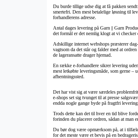
Du burde tillige udse dig at få pakken sendt
smertefri. Den mest betalelige løsning til le
forhandlerens adresse.
Antal dages levering på Garn || Garn Produce
det formål er det nemlig klogt at vi checke
Adskillige internet webshops præsterer dag
vagtsom da det står og falder med at ordren 
de lageransatte drager hjemad.
En række e-forhandlere sikrer levering uden
mest letkøbte leveringsmåde, som gerne – ude
afhentningssted.
Det har vist sig at være særdeles problemfri
e-shops set sig tvunget til at presse salgsvæ
endda nogle gange byde på fragtfri levering
Trods dette kan det til hver en tid blive fo
forinden du placerer ordren, sådan at man er
Du bør dog være opmærksom på, at i tilfælde
for det meste være et bevis på en bedrageris