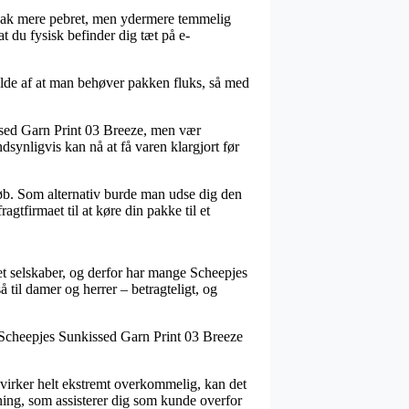
 et hak mere pebret, men ydermere temmelig
at du fysisk befinder dig tæt på e-
fælde af at man behøver pakken fluks, så med
ssed Garn Print 03 Breeze, men vær
dsynligvis kan nå at få varen klargjort før
eløb. Som alternativ burde man udse dig den
gtfirmaet til at køre din pakke til et
net selskaber, og derfor har mange Scheepjes
å til damer og herrer – betragteligt, og
på Scheepjes Sunkissed Garn Print 03 Breeze
 virker helt ekstremt overkommelig, kan det
ltning, som assisterer dig som kunde overfor