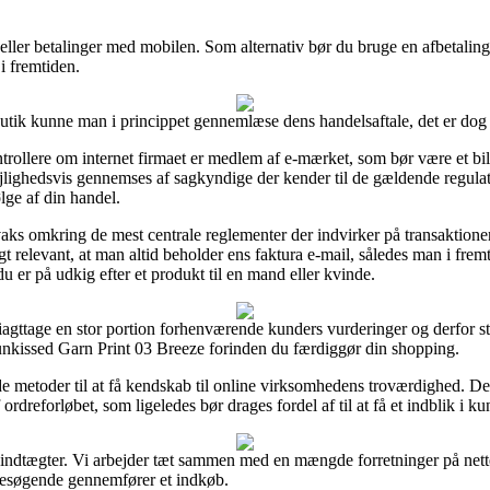
t eller betalinger med mobilen. Som alternativ bør du bruge en afbetaling
i fremtiden.
utik kunne man i princippet gennemlæse dens handelsaftale, det er dog 
trollere om internet firmaet er medlem af e-mærket, som bør være et bill
jlighedsvis gennemses af sagkyndige der kender til de gældende regulativ
lge af din handel.
aks omkring de mest centrale reglementer der indvirker på transaktione
igt relevant, at man altid beholder ens faktura e-mail, således man i fre
 er på udkig efter et produkt til en mand eller kvinde.
t iagttage en stor portion forhenværende kunders vurderinger og derfor s
nkissed Garn Print 03 Breeze forinden du færdiggør din shopping.
de metoder til at få kendskab til online virksomhedens troværdighed. D
ordreforløbet, som ligeledes bør drages fordel af til at få et indblik i k
indtægter. Vi arbejder tæt sammen med en mængde forretninger på nettet
 besøgende gennemfører et indkøb.