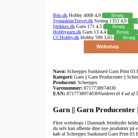
Rito.dk
Hobby 4008 4,9
Besøg
SymaskineTorvet.dk
Syning 1353 4,9
Strikkes.dk
Garn 171 4,5
Besøg
Hobbygarn.dk
Garn 13 4,4
Besøg
CCHobby.dk
Hobby 599 3,65
Besøg
Webshop
Navn:
Scheepjes Sunkissed Garn Print 03 
Kategori:
Garn || Garn Producenter || Schee
Producent:
Scheepjes
Varenummer:
8717738974030
EAN:
8717738974030
Vurderet til 4 ud af
Garn || Garn Producenter |
Flere webshops i Danmark frembyder heldigvi
du selv kan afhente dine nye produkter på e
køb af Scheepjes Sunkissed Garn Print 03 