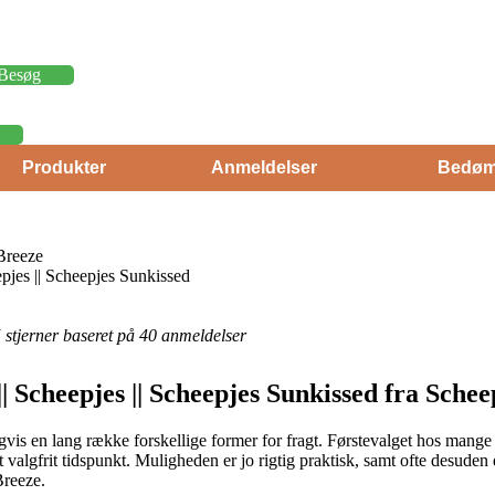
Besøg
Produkter
Anmeldelser
Bedøm
Breeze
pjes || Scheepjes Sunkissed
 5 stjerner baseret på 40 anmeldelser
| Scheepjes || Scheepjes Sunkissed fra Schee
s en lang række forskellige former for fragt. Førstevalget hos mange er 
t valgfrit tidspunkt. Muligheden er jo rigtig praktisk, samt ofte desude
Breeze.