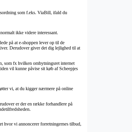
sordning som f.eks. ViaBill, ifald du
normalt ikke videre interessant.
ede på at e-shoppen lever op til de
er. Derudover giver det dig lejlighed til at
n, som fx hvilken ombytningsret internet
mtiden vil kunne påvise sit køb af Scheepjes
tøtter vi, at du kigger nærmere på online
erudover er der en række forhandlere på
undetilfredsheden.
 hvor vi annoncerer forretningernes tilbud,