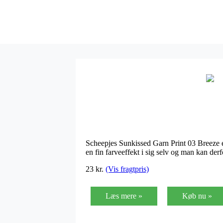
Scheepjes Sunkissed Garn Print 03 Breeze er
en fin farveeffekt i sig selv og man kan de
23 kr.
(Vis fragtpris)
Læs mere »
Køb nu »