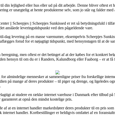
 til din lejlighed eller hus eller ud på dit arbejde. Denne bliver oftest
vering er unægtelig at hente produkterne selv, som jo står og falder med 
nter || Scheepjes || Scheepjes Sunkissed er ret så betydningsfuld i til
r det anslåede leveringstidspunkt ved den pågældende vare.
-til-dag levering på en masse varenumre, eksempelvis Scheepjes Sunki
aflægges forud for et nøjagtigt tidspunkt, med hensynstagen til at de san
 beregning, men oftest er det betinget af at der købes for et konkret b
n hensyn til om du er i Randers, Kalundborg eller Faaborg – er at få fra
t for almindelige mennesker at sammenligne priser fra forskellige inter
rdien på mange af deres produkter – til piger og drenge, og ligeledes ogs
.
rdelagtigt at studere en række internet varehuse i Danmark efter tilbud 
 garanteret at opnå den mindst kostelige pris.
 af at en internet handler markedsfører deres produkter til en pris som
k internet handler. Kortbestillinger er heldigvis omfattet af en foransta