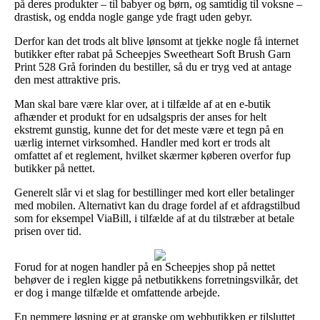
på deres produkter – til babyer og børn, og samtidig til voksne –
drastisk, og endda nogle gange yde fragt uden gebyr.
Derfor kan det trods alt blive lønsomt at tjekke nogle få internet
butikker efter rabat på Scheepjes Sweetheart Soft Brush Garn
Print 528 Grå forinden du bestiller, så du er tryg ved at antage
den mest attraktive pris.
Man skal bare være klar over, at i tilfælde af at en e-butik
afhænder et produkt for en udsalgspris der anses for helt
ekstremt gunstig, kunne det for det meste være et tegn på en
uærlig internet virksomhed. Handler med kort er trods alt
omfattet af et reglement, hvilket skærmer køberen overfor fup
butikker på nettet.
Generelt slår vi et slag for bestillinger med kort eller betalinger
med mobilen. Alternativt kan du drage fordel af et afdragstilbud
som for eksempel ViaBill, i tilfælde af at du tilstræber at betale
prisen over tid.
Forud for at nogen handler på en Scheepjes shop på nettet
behøver de i reglen kigge på netbutikkens forretningsvilkår, det
er dog i mange tilfælde et omfattende arbejde.
En nemmere løsning er at granske om webbutikken er tilsluttet