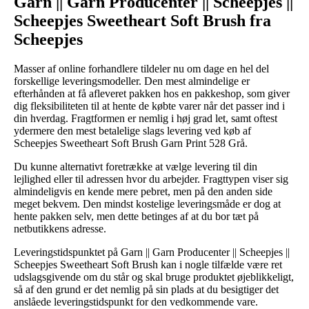
Garn || Garn Producenter || Scheepjes ||
Scheepjes Sweetheart Soft Brush fra
Scheepjes
Masser af online forhandlere tildeler nu om dage en hel del
forskellige leveringsmodeller. Den mest almindelige er
efterhånden at få afleveret pakken hos en pakkeshop, som giver
dig fleksibiliteten til at hente de købte varer når det passer ind i
din hverdag. Fragtformen er nemlig i høj grad let, samt oftest
ydermere den mest betalelige slags levering ved køb af
Scheepjes Sweetheart Soft Brush Garn Print 528 Grå.
Du kunne alternativt foretrække at vælge levering til din
lejlighed eller til adressen hvor du arbejder. Fragttypen viser sig
almindeligvis en kende mere pebret, men på den anden side
meget bekvem. Den mindst kostelige leveringsmåde er dog at
hente pakken selv, men dette betinges af at du bor tæt på
netbutikkens adresse.
Leveringstidspunktet på Garn || Garn Producenter || Scheepjes ||
Scheepjes Sweetheart Soft Brush kan i nogle tilfælde være ret
udslagsgivende om du står og skal bruge produktet øjeblikkeligt,
så af den grund er det nemlig på sin plads at du besigtiger det
anslåede leveringstidspunkt for den vedkommende vare.