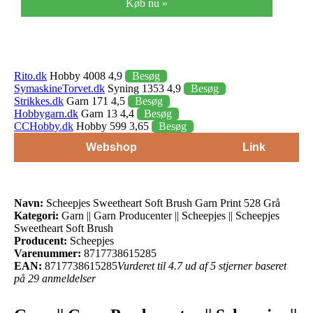
Køb nu »
Rito.dk
Hobby 4008 4,9
Besøg
SymaskineTorvet.dk
Syning 1353 4,9
Besøg
Strikkes.dk
Garn 171 4,5
Besøg
Hobbygarn.dk
Garn 13 4,4
Besøg
CCHobby.dk
Hobby 599 3,65
Besøg
Webshop
Link
Navn:
Scheepjes Sweetheart Soft Brush Garn Print 528 Grå
Kategori:
Garn || Garn Producenter || Scheepjes || Scheepjes
Sweetheart Soft Brush
Producent:
Scheepjes
Varenummer:
8717738615285
EAN:
8717738615285
Vurderet til 4.7 ud af 5 stjerner baseret
på 29 anmeldelser