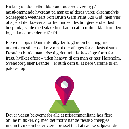
En lang række netbutikker annoncerer levering på
næstkommende hverdag på mange af deres varer, eksempelvis
Scheepjes Sweetheart Soft Brush Garn Print 528 Grå, men vær
obs på at det kræver at ordren indsendes tidligere end et fast
tidspunkt, så de med sikkerhed kan nå at få ordren klar forinden
logistikmedarbejderne får fri.
Flere e-shops i Danmark tilbyder fragt uden betaling, men
undertiden stiller det krav om at der aftages for en fastsat sum.
Desuden burde man udse dig den mindst kostelige form for
fragt, hvilket oftest – uden hensyn til om man er nær Hørsholm,
Svendborg eller Brande – er at få dem til at køre varerne til en
pakkeshop.
Det er yderst bekvemt for alle at prissammenligne hos flere
online butikker, og med det motiv har de fleste Scheepjes
internet virksomheder været presset til at at sænke salgsværdien