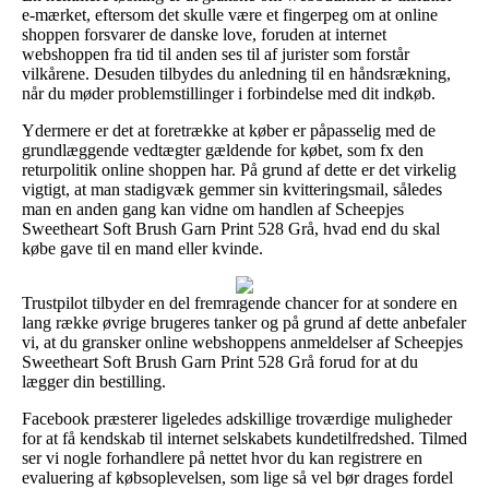
e-mærket, eftersom det skulle være et fingerpeg om at online
shoppen forsvarer de danske love, foruden at internet
webshoppen fra tid til anden ses til af jurister som forstår
vilkårene. Desuden tilbydes du anledning til en håndsrækning,
når du møder problemstillinger i forbindelse med dit indkøb.
Ydermere er det at foretrække at køber er påpasselig med de
grundlæggende vedtægter gældende for købet, som fx den
returpolitik online shoppen har. På grund af dette er det virkelig
vigtigt, at man stadigvæk gemmer sin kvitteringsmail, således
man en anden gang kan vidne om handlen af Scheepjes
Sweetheart Soft Brush Garn Print 528 Grå, hvad end du skal
købe gave til en mand eller kvinde.
Trustpilot tilbyder en del fremragende chancer for at sondere en
lang række øvrige brugeres tanker og på grund af dette anbefaler
vi, at du gransker online webshoppens anmeldelser af Scheepjes
Sweetheart Soft Brush Garn Print 528 Grå forud for at du
lægger din bestilling.
Facebook præsterer ligeledes adskillige troværdige muligheder
for at få kendskab til internet selskabets kundetilfredshed. Tilmed
ser vi nogle forhandlere på nettet hvor du kan registrere en
evaluering af købsoplevelsen, som lige så vel bør drages fordel