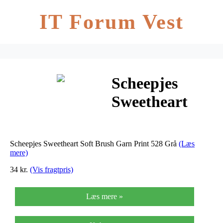
IT Forum Vest
Scheepjes
Sweetheart
Soft Brush
Garn Print
Scheepjes Sweetheart Soft Brush Garn Print 528 Grå
(Læs
528 Grå
mere)
34 kr.
(Vis fragtpris)
Læs mere »