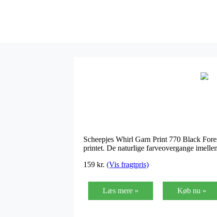
Scheepjes Whirl Garn Print 770 Black Forest 
printet. De naturlige farveovergange imelle
159 kr.
(Vis fragtpris)
Læs mere »
Køb nu »