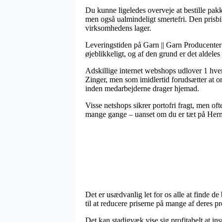
Du kunne ligeledes overveje at bestille pakke
men også ualmindeligt smertefri. Den prisbi
virksomhedens lager.
Leveringstiden på Garn || Garn Producenter 
øjeblikkeligt, og af den grund er det aldele
Adskillige internet webshops udlover 1 hve
Zinger, men som imidlertid forudsætter at or
inden medarbejderne drager hjemad.
Visse netshops sikrer portofri fragt, men of
mange gange – uanset om du er tæt på Herning
Det er usædvanlig let for os alle at finde de
til at reducere priserne på mange af deres pr
Det kan stadigvæk vise sig profitabelt at in