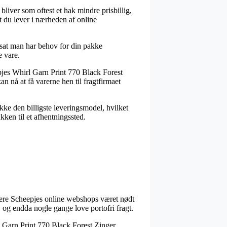
 bliver som oftest et hak mindre prisbillig,
t du lever i nærheden af online
udsat man har behov for din pakke
e vare.
pjes Whirl Garn Print 770 Black Forest
n nå at få varerne hen til fragtfirmaet
kke den billigste leveringsmodel, hvilket
kken til et afhentningssted.
r flere Scheepjes online webshops været nødt
, og endda nogle gange love portofri fragt.
rl Garn Print 770 Black Forest Zinger