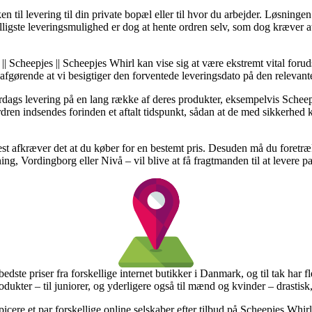
n til levering til din private bopæl eller til hvor du arbejder. Løsningen
lligste leveringsmulighed er dog at hente ordren selv, som dog kræver a
|| Scheepjes || Scheepjes Whirl kan vise sig at være ekstremt vital for
s afgørende at vi besigtiger den forventede leveringsdato på den relevant
rdags levering på en lang række af deres produkter, eksempelvis Schee
dren indsendes forinden et aftalt tidspunkt, sådan at de med sikkerhed ka
test afkræver det at du køber for en bestemt pris. Desuden må du foretræ
, Vordingborg eller Nivå – vil blive at få fragtmanden til at levere pa
 bedste priser fra forskellige internet butikker i Danmark, og til tak ha
odukter – til juniorer, og yderligere også til mænd og kvinder – drastisk
spicere et par forskellige online selskaber efter tilbud på Scheepjes Whi