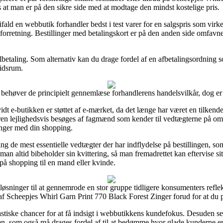
 at man er på den sikre side med at modtage den mindst kostelige pris.
ld en webbutik forhandler bedst i test varer for en salgspris som virk
orretning. Bestillinger med betalingskort er på den anden side omfavne
ilbetaling. Som alternativ kan du drage fordel af en afbetalingsordning so
tidsrum.
behøver de principielt gennemlæse forhandlerens handelsvilkår, dog er 
vidt e-butikken er støttet af e-mærket, da det længe har været en tilke
leren lejlighedsvis besøges af fagmænd som kender til vedtægterne på om
ringer med din shopping.
ng de mest essentielle vedtægter der har indflydelse på bestillingen, som 
an altid bibeholder sin kvittering, så man fremadrettet kan eftervise s
på shopping til en mand eller kvinde.
øsninger til at gennemrode en stor gruppe tidligere konsumenters reflekt
af Scheepjes Whirl Garn Print 770 Black Forest Zinger forud for at du p
tastiske chancer for at få indsigt i webbutikkens kundefokus. Desuden s
n, som også må drages fordel af til at bedømme hvor glade kunderne er