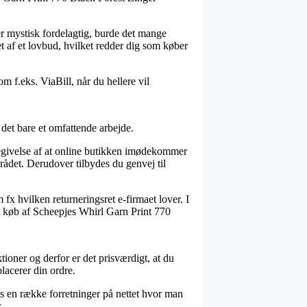
er mystisk fordelagtig, burde det mange
t af et lovbud, hvilket redder dig som køber
m f.eks. ViaBill, når du hellere vil
det bare et omfattende arbejde.
ndegivelse af at online butikken imødekommer
rådet. Derudover tilbydes du genvej til
fx hvilken returneringsret e-firmaet lover. I
it køb af Scheepjes Whirl Garn Print 770
ioner og derfor er det prisværdigt, at du
lacerer din ordre.
es en række forretninger på nettet hvor man
.