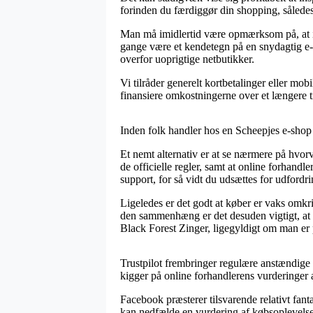
forinden du færdiggør din shopping, således
Man må imidlertid være opmærksom på, at ifa
gange være et kendetegn på en snydagtig e-f
overfor uoprigtige netbutikker.
Vi tilråder generelt kortbetalinger eller mob
finansiere omkostningerne over et længere 
Inden folk handler hos en Scheepjes e-shop 
Et nemt alternativ er at se nærmere på hvor
de officielle regler, samt at online forhand
support, for så vidt du udsættes for udford
Ligeledes er det godt at køber er vaks omkri
den sammenhæng er det desuden vigtigt, at m
Black Forest Zinger, ligegyldigt om man er 
Trustpilot frembringer regulære anstændige l
kigger på online forhandlerens vurderinger 
Facebook præsterer tilsvarende relativt fan
kan nedfælde en vurdering af købsoplevelse