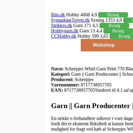
Rito.dk
Hobby 4008 4,9
Besøg
SymaskineTorvet.dk
Syning 1353 4,9
Strikkes.dk
Garn 171 4,5
Besøg
Hobbygarn.dk
Garn 13 4,4
Besøg
CCHobby.dk
Hobby 599 3,65
Besøg
Webshop
Navn:
Scheepjes Whirl Garn Print 770 Bla
Kategori:
Garn || Garn Producenter || Schee
Producent:
Scheepjes
Varenummer:
8717738957705
EAN:
8717738957705
Vurderet til 4.1 ud 
Garn || Garn Producenter |
En række e-forhandlere udlover i vore dage e
fordi det er ekstremt fleksibelt at kunne he
mulighed for fragt ved køb af Scheepjes Wh