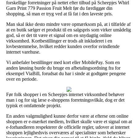
forskellige forretninger på nettet efter tilbud på Scheepjes Whirl
Garn Print 779 Passion Fruit Melt før du færdiggør din
shopping, så man er tryg ved at få fat i den laveste pris.
Man skal ikke desto mindre være opmærksom på, at i tilfælde af
at en butik sælger et produkt til en salgspris som virker umådelig
god, så er det tit være et signal om en snydagtig online
virksomhed. Kortbestillinger er trods alt inkluderet i en
lovbestemmelse, hvilket redder kunden overfor svindlende
internet varehuse.
Vi anbefaler bestillinger med kort eller MobilePay. Som en
anden løsning burde du bruge en afbetalingsordning fra for
eksempel ViaBill, forudsat du har i sinde at godtgøre pengene
over en periode.
Før folk shopper i en Scheepjes internet virksomhed behøver
man i og for sig læse e-shoppens forretningsvilkår, dog er det
typisk et omfattende projekt.
En anden valgmulighed kunne derfor være at efterse om online
shoppen er e-mærket medlem, hvilket skulle være et signal om at
e-forhandleren respekterer de officielle regler, udover at internet
shoppen lejlighedsvis overværes af specialister som behersker