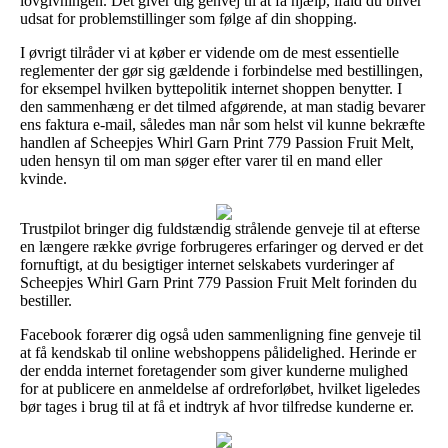
lovgivningen. Det giver dig genvej til at få hjælp, ifald du bliver
udsat for problemstillinger som følge af din shopping.
I øvrigt tilråder vi at køber er vidende om de mest essentielle
reglementer der gør sig gældende i forbindelse med bestillingen,
for eksempel hvilken byttepolitik internet shoppen benytter. I
den sammenhæng er det tilmed afgørende, at man stadig bevarer
ens faktura e-mail, således man når som helst vil kunne bekræfte
handlen af Scheepjes Whirl Garn Print 779 Passion Fruit Melt,
uden hensyn til om man søger efter varer til en mand eller
kvinde.
Trustpilot bringer dig fuldstændig strålende genveje til at efterse
en længere række øvrige forbrugeres erfaringer og derved er det
fornuftigt, at du besigtiger internet selskabets vurderinger af
Scheepjes Whirl Garn Print 779 Passion Fruit Melt forinden du
bestiller.
Facebook forærer dig også uden sammenligning fine genveje til
at få kendskab til online webshoppens pålidelighed. Herinde er
der endda internet foretagender som giver kunderne mulighed
for at publicere en anmeldelse af ordreforløbet, hvilket ligeledes
bør tages i brug til at få et indtryk af hvor tilfredse kunderne er.