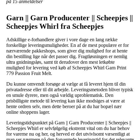
på 15 anmeldelser
Garn || Garn Producenter || Scheepjes ||
Scheepjes Whirl fra Scheepjes
Adskillige e-forhandlere giver i vore dage en lang række
forskellige leveringsmuligheder. En af de mest populære er for
nærværende pakkeshops, som giver dig mulighed for at hente
din bestilling lige når det passer dig. Fragtløsningen er nemlig
ultra gnidningsløs, samt tit derudover den mest letkøbte
mulighed for levering ved køb af Scheepjes Whirl Garn Print
779 Passion Fruit Melt.
Du kunne omvendt forsøge at vælge at få leveret hjem til din
privatadresse eller til dit arbejde. Leveringsmetoden bliver typisk
en smule dyrere, men også vældig uproblematisk. Den
prisbilligste metode til levering kan ikke modsiges at være at
hente ordren selv, men dette beroer på at du har bopæl nær
online shoppens lager.
Leveringstidspunktet på Garn || Garn Producenter || Scheepjes ||
Scheepjes Whirl er selvfølgelig ekstremt vital om du har behov
for varerne nu og her, og herved er det utvivlsomt væsentligt at
man ser nærmere på den forventede leveringstid for det relevante