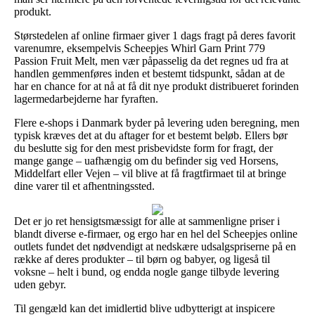
produkt.
Størstedelen af online firmaer giver 1 dags fragt på deres favorit
varenumre, eksempelvis Scheepjes Whirl Garn Print 779
Passion Fruit Melt, men vær påpasselig da det regnes ud fra at
handlen gemmenføres inden et bestemt tidspunkt, sådan at de
har en chance for at nå at få dit nye produkt distribueret forinden
lagermedarbejderne har fyraften.
Flere e-shops i Danmark byder på levering uden beregning, men
typisk kræves det at du aftager for et bestemt beløb. Ellers bør
du beslutte sig for den mest prisbevidste form for fragt, der
mange gange – uafhængig om du befinder sig ved Horsens,
Middelfart eller Vejen – vil blive at få fragtfirmaet til at bringe
dine varer til et afhentningssted.
Det er jo ret hensigtsmæssigt for alle at sammenligne priser i
blandt diverse e-firmaer, og ergo har en hel del Scheepjes online
outlets fundet det nødvendigt at nedskære udsalgspriserne på en
række af deres produkter – til børn og babyer, og ligeså til
voksne – helt i bund, og endda nogle gange tilbyde levering
uden gebyr.
Til gengæld kan det imidlertid blive udbytterigt at inspicere