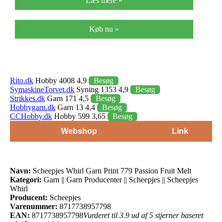
Læs mere »
Køb nu »
Rito.dk
Hobby 4008 4,9
Besøg
SymaskineTorvet.dk
Syning 1353 4,9
Besøg
Strikkes.dk
Garn 171 4,5
Besøg
Hobbygarn.dk
Garn 13 4,4
Besøg
CCHobby.dk
Hobby 599 3,65
Besøg
Webshop
Link
Navn:
Scheepjes Whirl Garn Print 779 Passion Fruit Melt
Kategori:
Garn || Garn Producenter || Scheepjes || Scheepjes
Whirl
Producent:
Scheepjes
Varenummer:
8717738957798
EAN:
8717738957798
Vurderet til 3.9 ud af 5 stjerner baseret