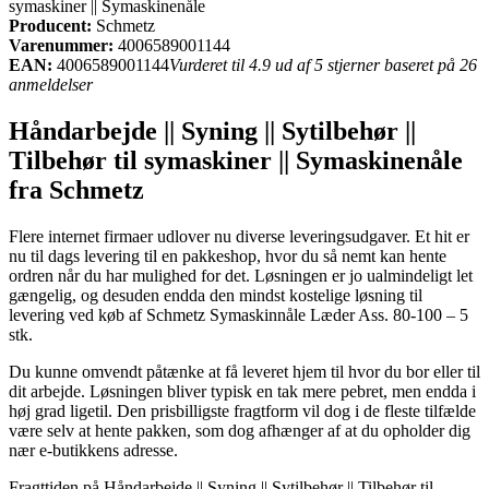
symaskiner || Symaskinenåle
Producent:
Schmetz
Varenummer:
4006589001144
EAN:
4006589001144
Vurderet til 4.9 ud af 5 stjerner baseret på 26
anmeldelser
Håndarbejde || Syning || Sytilbehør ||
Tilbehør til symaskiner || Symaskinenåle
fra Schmetz
Flere internet firmaer udlover nu diverse leveringsudgaver. Et hit er
nu til dags levering til en pakkeshop, hvor du så nemt kan hente
ordren når du har mulighed for det. Løsningen er jo ualmindeligt let
gængelig, og desuden endda den mindst kostelige løsning til
levering ved køb af Schmetz Symaskinnåle Læder Ass. 80-100 – 5
stk.
Du kunne omvendt påtænke at få leveret hjem til hvor du bor eller til
dit arbejde. Løsningen bliver typisk en tak mere pebret, men endda i
høj grad ligetil. Den prisbilligste fragtform vil dog i de fleste tilfælde
være selv at hente pakken, som dog afhænger af at du opholder dig
nær e-butikkens adresse.
Fragttiden på Håndarbejde || Syning || Sytilbehør || Tilbehør til