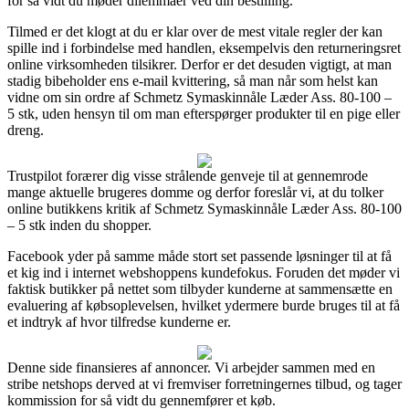
for så vidt du møder dilemmaer ved din bestilling.
Tilmed er det klogt at du er klar over de mest vitale regler der kan
spille ind i forbindelse med handlen, eksempelvis den returneringsret
online virksomheden tilsikrer. Derfor er det desuden vigtigt, at man
stadig bibeholder ens e-mail kvittering, så man når som helst kan
vidne om sin ordre af Schmetz Symaskinnåle Læder Ass. 80-100 –
5 stk, uden hensyn til om man efterspørger produkter til en pige eller
dreng.
Trustpilot forærer dig visse strålende genveje til at gennemrode
mange aktuelle brugeres domme og derfor foreslår vi, at du tolker
online butikkens kritik af Schmetz Symaskinnåle Læder Ass. 80-100
– 5 stk inden du shopper.
Facebook yder på samme måde stort set passende løsninger til at få
et kig ind i internet webshoppens kundefokus. Foruden det møder vi
faktisk butikker på nettet som tilbyder kunderne at sammensætte en
evaluering af købsoplevelsen, hvilket ydermere burde bruges til at få
et indtryk af hvor tilfredse kunderne er.
Denne side finansieres af annoncer. Vi arbejder sammen med en
stribe netshops derved at vi fremviser forretningernes tilbud, og tager
kommission for så vidt du gennemfører et køb.