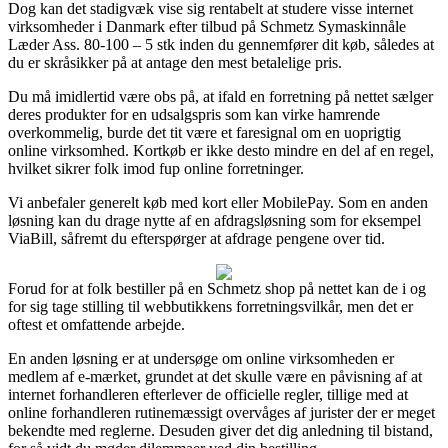
Dog kan det stadigvæk vise sig rentabelt at studere visse internet
virksomheder i Danmark efter tilbud på Schmetz Symaskinnåle
Læder Ass. 80-100 – 5 stk inden du gennemfører dit køb, således at
du er skråsikker på at antage den mest betalelige pris.
Du må imidlertid være obs på, at ifald en forretning på nettet sælger
deres produkter for en udsalgspris som kan virke hamrende
overkommelig, burde det tit være et faresignal om en uoprigtig
online virksomhed. Kortkøb er ikke desto mindre en del af en regel,
hvilket sikrer folk imod fup online forretninger.
Vi anbefaler generelt køb med kort eller MobilePay. Som en anden
løsning kan du drage nytte af en afdragsløsning som for eksempel
ViaBill, såfremt du efterspørger at afdrage pengene over tid.
Forud for at folk bestiller på en Schmetz shop på nettet kan de i og
for sig tage stilling til webbutikkens forretningsvilkår, men det er
oftest et omfattende arbejde.
En anden løsning er at undersøge om online virksomheden er
medlem af e-mærket, grundet at det skulle være en påvisning af at
internet forhandleren efterlever de officielle regler, tillige med at
online forhandleren rutinemæssigt overvåges af jurister der er meget
bekendte med reglerne. Desuden giver det dig anledning til bistand,