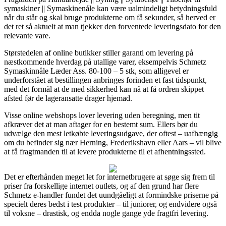
symaskiner || Symaskinenåle kan være ualmindeligt betydningsfuld
når du står og skal bruge produkterne om få sekunder, så herved er
det ret så aktuelt at man tjekker den forventede leveringsdato for den
relevante vare.
Størstedelen af online butikker stiller garanti om levering på
næstkommende hverdag på utallige varer, eksempelvis Schmetz
Symaskinnåle Læder Ass. 80-100 – 5 stk, som alligevel er
underforstået at bestillingen anbringes forinden et fast tidspunkt,
med det formål at de med sikkerhed kan nå at få ordren skippet
afsted før de lageransatte drager hjemad.
Visse online webshops lover levering uden beregning, men tit
afkræver det at man aftager for en bestemt sum. Ellers bør du
udvælge den mest letkøbte leveringsudgave, der oftest – uafhængig
om du befinder sig nær Herning, Frederikshavn eller Aars – vil blive
at få fragtmanden til at levere produkterne til et afhentningssted.
Det er efterhånden meget let for internetbrugere at søge sig frem til
priser fra forskellige internet outlets, og af den grund har flere
Schmetz e-handler fundet det uundgåeligt at formindske priserne på
specielt deres bedst i test produkter – til juniorer, og endvidere også
til voksne – drastisk, og endda nogle gange yde fragtfri levering.