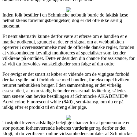
Inden folk bestiller i en Schmincke netbutik burde de faktisk læse
netbutikkens forretningsbetingelser, dog er det ofte ikke særlig
morsomt.
Et nemt alternativ kunne derfor være at efterse om e-handlen er e-
mærke godkendt, grundet at det er et signal om at webbutikken
opererer i overensstemmelse med de officielle danske regler, foruden
at virksomheden jævnligt monitoreres af specialister som kender
vilkårene på området. Dette er desuden din chance for assistance, for
så vidt du forvoldes vanskeligheder som følge af din ordre.
For øvrigt er det smart at køber er vidende om de vigtigste forhold
der kan spille ind i forbindelse med handlen, for eksempel hvilken
returret netbutikken bruger. I den sammenhæng er det virkelig
essesentielt, at man stadig beholder ens e-mail kvittering, således
man senere kan bevise bestillingen af Schmincke AKADEMIE®
Acryl color, Fluorescent white (840) , semi-transp, om du er på
udkig efter et produkt til en dreng eller pige.
Trustpilot leverer adskillige belejlige chancer for at gennemrode en
stor portion forhenværende køberes vurderinger og derfor er det
klogt, at du verificerer online virksomhedens omtaler af Schmincke