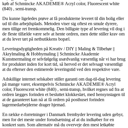
køb af Schmincke AKADEMIE® Acryl color, Fluorescent white
(840) , semi-transp.
Du kunne ligeledes prøve at få produkterne leveret til din bolig eller
ud til din arbejdsplads. Metoden viser sig oftest en smule dyrere,
men tillige ret fremkommelig. Den billigste type af levering vil dog i
de fleste tilfælde være selv at hente ordren, men dette stiller krav om
at du lever tæt på netbutikkens bopæl.
Leveringsdygtigheden på Kreativ / DIY || Maling & Tilbehør ||
Akrylmaling & Hobbymaling || Schmincke Akademie
Kunstnermaling er selvfølgelig usædvanlig væsentlig når vi har brug
for produktet inden for kort tid, så herved er det selvsagt væsentligt
at du efterser den estimerede leveringstid ved den respektive vare.
Adskillige internet selskaber stiller garanti om dag-til-dag levering
på mange varer, eksempelvis Schmincke AKADEMIE® Acryl
color, Fluorescent white (840) , semi-transp, hvilket regnes ud fra at
ordren lægges forinden et besluttet klokkeslæt, med hensynstagen til
at de garanteret kan nå at få ordren på posthuset forinden
lagermedarbejderne drager hjemad.
En række e-forretninger i Danmark frembyder levering uden gebyr,
men for det meste under forudsætning af at du indkøber for en
konkret sum. Som alternativ må du overveje den mest letkøbte