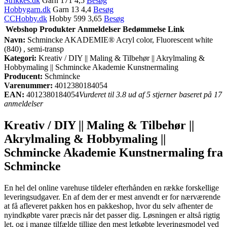
Strikkes.dk
Garn 171 4,5
Besøg
Hobbygarn.dk
Garn 13 4,4
Besøg
CCHobby.dk
Hobby 599 3,65
Besøg
Webshop
Produkter
Anmeldelser
Bedømmelse
Link
Navn:
Schmincke AKADEMIE® Acryl color, Fluorescent white
(840) , semi-transp
Kategori:
Kreativ / DIY || Maling & Tilbehør || Akrylmaling &
Hobbymaling || Schmincke Akademie Kunstnermaling
Producent:
Schmincke
Varenummer:
4012380184054
EAN:
4012380184054
Vurderet til 3.8 ud af 5 stjerner baseret på 17
anmeldelser
Kreativ / DIY || Maling & Tilbehør ||
Akrylmaling & Hobbymaling ||
Schmincke Akademie Kunstnermaling fra
Schmincke
En hel del online varehuse tildeler efterhånden en række forskellige
leveringsudgaver. En af dem der er mest anvendt er for nærværende
at få afleveret pakken hos en pakkeshop, hvor du selv afhenter de
nyindkøbte varer præcis når det passer dig. Løsningen er altså rigtig
let, og i mange tilfælde tillige den mest letkøbte leveringsmodel ved