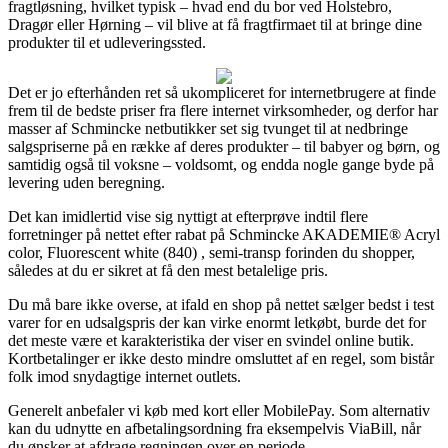
fragtløsning, hvilket typisk – hvad end du bor ved Holstebro,
Dragør eller Hørning – vil blive at få fragtfirmaet til at bringe dine
produkter til et udleveringssted.
Det er jo efterhånden ret så ukompliceret for internetbrugere at finde
frem til de bedste priser fra flere internet virksomheder, og derfor har
masser af Schmincke netbutikker set sig tvunget til at nedbringe
salgspriserne på en række af deres produkter – til babyer og børn, og
samtidig også til voksne – voldsomt, og endda nogle gange byde på
levering uden beregning.
Det kan imidlertid vise sig nyttigt at efterprøve indtil flere
forretninger på nettet efter rabat på Schmincke AKADEMIE® Acryl
color, Fluorescent white (840) , semi-transp forinden du shopper,
således at du er sikret at få den mest betalelige pris.
Du må bare ikke overse, at ifald en shop på nettet sælger bedst i test
varer for en udsalgspris der kan virke enormt letkøbt, burde det for
det meste være et karakteristika der viser en svindel online butik.
Kortbetalinger er ikke desto mindre omsluttet af en regel, som bistår
folk imod snydagtige internet outlets.
Generelt anbefaler vi køb med kort eller MobilePay. Som alternativ
kan du udnytte en afbetalingsordning fra eksempelvis ViaBill, når
du ønsker at afdrage regningen over en periode.