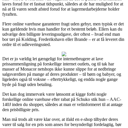
laves forud for et fastsat tidspunkt, således at de har mulighed for at
nå at få varen sendt afsted forud for at lagermedarbejderne holder
fyraften.
Flere online varehuse garanterer fragt uden gebyr, men typisk er det
kun gældende hvis man handler for et bestemt beløb. Ellers kan du
udvælge den billigste leveringsudgave, der oftest – hvad end man
bor tæt på Kolding, Frederikshavn eller Brande – er at få leveret din
ordre til et udleveringssted.
Det er jo vældig let gængeligt for internetbrugere at lave
prissammenligning på forskellige internet outlets, og til tak har
masser af Monacor netshops ikke kunne slippe for at nedbringe
salgsværdien på mange af deres produkter – til børn og babyer, og
ligeledes også til voksne – eftertrykkeligt, og endda nogle gange
byde på fragt uden betaling.
Det kan dog immervæk være lønsomt at kigge forbi nogle
forskellige online varehuse efter rabat på Schuko stik hun – AAC-
140J inden du shopper, således at man er velinformeret til at antage
den prisbilligste pris.
Man må trods alt være klar over, at ifald en e-shop tilbyder deres
varer til salg for en pris som anses for besynderligt fordelagtig, bør