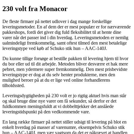
230 volt fra Monacor
De fleste firmaer på nettet udlover i dag mange forskellige
leveringsmetoder. En af dem der er mest populær er for nærværende
pakkeshops, fordi det giver dig fuld fleksibilitet til at hente dine
varer når det passer ind i din hverdag. Leveringsmetoden er nemlig
ualmindeligt fremkommelig, samt oftest tilmed den mest betalelige
leveringstype ved køb af Schuko stik hun – AAC-140J.
Du kunne tillige forsøge at bestille pakken til levering hjem til hvor
du bor eller ud til dit arbejde. Metoden bliver desværre et hak mere
pebret, men ydermere super fremkommelig. Den mest prisbevidste
leveringstype er dog at du selv henter produkterne, men den
mulighed beroer på at du er lige ved online forhandlerens
tilholdssted.
Leveringsdygtigheden på 230 volt er jo rigtig aktuel hvis man står
og skal bruge dine nye varer om få sekunder, så derfor er det
fuldkommen meningsfuldt at vi dobbelttjekker det anslåede
leveringstidspunkt på den vedkommende vare.
En lang række firmaer på nettet stiller udsigt til levering på blot en
enkelt hverdag på masser af varenumre, eksempelvis Schuko stik
hun – AAC-140J, men vær vagtsom da det er påkrævet at handlen