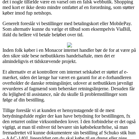
det i nogle tilfælde være en varsel om en falsk webbutik. Shopping
med kort er ikke desto mindre omfattet af en forordning, som støtter
køber imod fup netshops.
Generelt foreslår vi bestillinger med betalingskort eller MobilePay.
Som alternativ kunne du vælge et tilbud som eksempelvis ViaBill,
ifald du hellere vil betale beløbet over tid.
Inden folk køber i en Monacor internet handler bør de for at være på
den sikre side bese netbutikkens handelsaftale, men det er
almindeligvis et tidskrævende projekt.
Et alternativ er at kontrollere om internet selskabet er støttet af e-
mærket, siden det længe har været en garanti for at e-forhandleren
overholder de danske retningslinjer, udover at netbutikken jævnligt
revurderes af fagmænd som behersker retningslinjerne. Desuden får
du lejlighed til assistance, når du skulle få problemstillinger som
følge af din bestilling.
Tillige foreslår vi at kunden er hensynstagende til de mest
betydningsfulde regler der kan have betydning for bestillingen, fx
den returret online virksomheden lover. I den forbindelse er det også
vigtigt, at man til enhver tid bevarer sin købsbekræftelse, så man
fremadrettet vil kunne dokumentere sin bestilling af Schuko stik hun
– AAC-140J, ligegyldigt om du skal købe til en dreng eller pige.