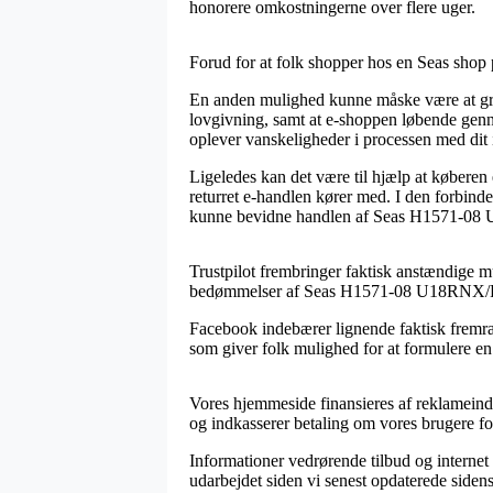
honorere omkostningerne over flere uger.
Forud for at folk shopper hos en Seas shop p
En anden mulighed kunne måske være at gran
lovgivning, samt at e-shoppen løbende genne
oplever vanskeligheder i processen med dit
Ligeledes kan det være til hjælp at købere
returret e-handlen kører med. I den forbind
kunne bevidne handlen af Seas H1571-08 U
Trustpilot frembringer faktisk anstændige m
bedømmelser af Seas H1571-08 U18RNX/P 6,
Facebook indebærer lignende faktisk fremrag
som giver folk mulighed for at formulere en 
Vores hjemmeside finansieres af reklameindt
og indkasserer betaling om vores brugere for
Informationer vedrørende tilbud og internet
udarbejdet siden vi senest opdaterede sidens