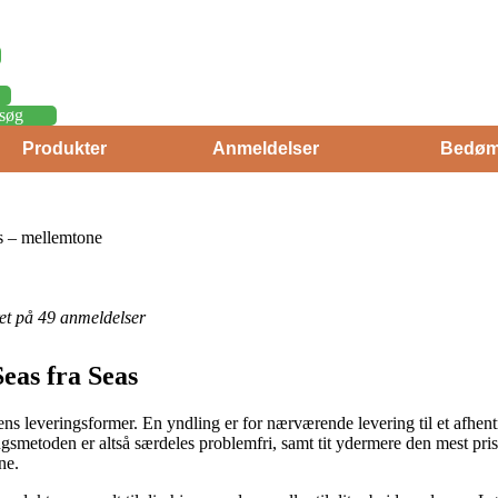
søg
Produkter
Anmeldelser
Bedøm
 – mellemtone
eret på 49 anmeldelser
eas fra Seas
ens leveringsformer. En yndling er for nærværende levering til et afhent
ngsmetoden er altså særdeles problemfri, samt tit ydermere den mest pr
ne.