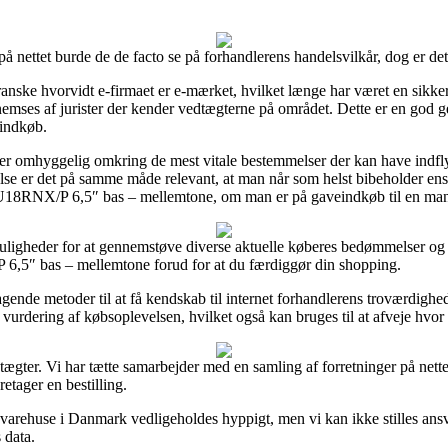
å nettet burde de de facto se på forhandlerens handelsvilkår, dog er det 
ske hvorvidt e-firmaet er e-mærket, hvilket længe har været en sikkerh
mses af jurister der kender vedtægterne på området. Dette er en god ge
 indkøb.
n er omhyggelig omkring de mest vitale bestemmelser der kan have indfl
else er det på samme måde relevant, at man når som helst bibeholder ens 
18RNX/P 6,5″ bas – mellemtone, om man er på gaveindkøb til en mand
uligheder for at gennemstøve diverse aktuelle køberes bedømmelser og he
5″ bas – mellemtone forud for at du færdiggør din shopping.
ende metoder til at få kendskab til internet forhandlerens troværdighe
vurdering af købsoplevelsen, hvilket også kan bruges til at afveje hvor 
ægter. Vi har tætte samarbejder med en samling af forretninger på nette
etager en bestilling.
 varehuse i Danmark vedligeholdes hyppigt, men vi kan ikke stilles ansv
 data.