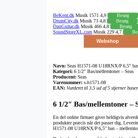
BeKent.dk
Musik 1571 4,9
Besøg
DrumCity.dk
Musik 73 4,8
Besøg
DanGuitar.dk
Musik 466 4,8
Besøg
SoundStoreXL.com
Musik 229 4,7
Be
Webshop
Navn:
Seas H1571-08 U18RNX/P 6,5″ bas
Kategori:
6 1/2″ Bas/mellemtoner – Seas
Producent:
Seas
Varenummer:
s-h1571-08
EAN:
Vurderet til 3.5 ud af 5 stjerner bas
6 1/2″ Bas/mellemtoner – S
En del online firmaer giver heldigvis alverd
produkter præcis når det passer dig. Leveri
H1571-08 U18RNX/P 6,5″ bas – mellemto