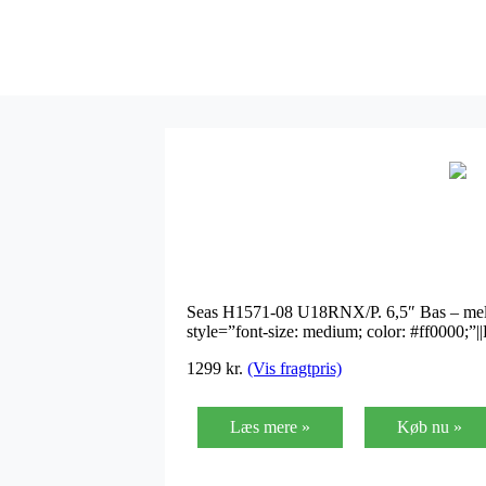
Seas H1571-08 U18RNX/P. 6,5″ Bas – mell
style=”font-size: medium; color: #ff0000;”||
1299 kr.
(Vis fragtpris)
Læs mere »
Køb nu »