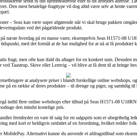
dukterne sendt til din hjemmeadresse eller til dit arbejdes adresse. Lø
ret. Den mest betalelige fragttype vil dog altid være selv at hente var
opæl.
oner – Seas kan være super afgørende når vi skal bruge pakken omgåen
 leveringsdato ved det pågældende produkt.
ng på næste hverdag på en masse varer, eksempelvis Seas H1571-08 U1
tidspunkt, med det formål at de har mulighed for at nå at få produktet kl
atis fragt, men ofte kun ifald du aftager for en konkret sum. Desuden m
 ved Taastrup, Skive eller Lemvig – vil blive at få dem til at bringe best
ternetbrugere at analysere priser i blandt forskellige online webshops, o
e på en række af deres produkter – til drenge og piger, og samtidig ti
rgå indtil flere online webshops efter tilbud på Seas H1571-08 U18RN
 modtage den mindst kostelige pris.
andler frembyder en vare til salg for en salgspris som er ubegribelig let
g med kort er heldigvis omfattet af en forordning, hvilket redder folk o
eller MobilePay. Alternativt kunne du anvende et afdragstilbud som eksemp