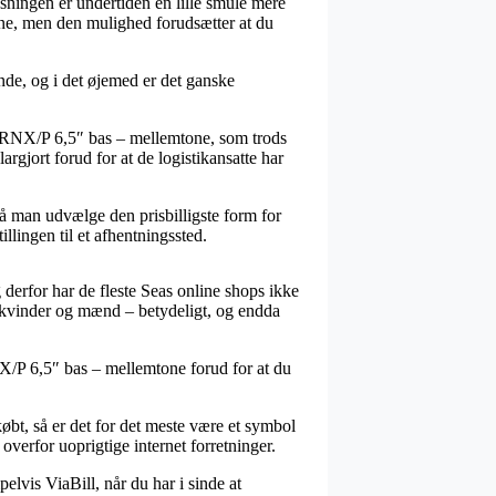
sningen er undertiden en lille smule mere
erne, men den mulighed forudsætter at du
de, og i det øjemed er det ganske
8RNX/P 6,5″ bas – mellemtone, som trods
argjort forud for at de logistikansatte har
å man udvælge den prisbilligste form for
illingen til et afhentningssted.
g derfor har de fleste Seas online shops ikke
l kvinder og mænd – betydeligt, og endda
X/P 6,5″ bas – mellemtone forud for at du
købt, så er det for det meste være et symbol
verfor uoprigtige internet forretninger.
elvis ViaBill, når du har i sinde at