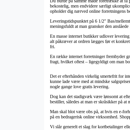
Du burde på samme måde foretrække at få pro
bekostelig, men endvidere særligt ukomplice
opholder dig nærved online forretningens b
Leveringstidspunktet på 6 1/2″ Bas/mellemt
meningsfuldt at man gransker den anslåede
En masse internet butikker udlover leveri
alt påkræver at ordren lægges før et konkret 
fri.
En række internet forretninger frembyder gr
fragt, hvilket oftest – ligegyldigt om man bor
Det er efterhånden virkelig smertefrit for in
kunne lade være med at mindske salgsprisern
nogle gange love gratis levering.
Dog kan det stadigvæk være lønsomt at efte
bestiller, således at man er skråsikker på at
Man skal blot være obs på, at hvis en e-forh
på en bedragerisk online virksomhed. Shoppin
Vi slår generelt et slag for kortbetalinger 