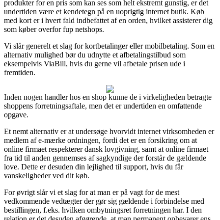
produkter for en pris som kan ses som helt ekstremt gunstig, er det
undertiden være et kendetegn på en uoprigtig internet butik. Køb
med kort er i hvert fald indbefattet af en orden, hvilket assisterer dig
som køber overfor fup netshops.
Vi slår generelt et slag for kortbetalinger eller mobilbetaling. Som en
alternativ mulighed bør du udnytte et afbetalingstilbud som
eksempelvis ViaBill, hvis du gerne vil afbetale prisen ude i
fremtiden.
Inden nogen handler hos en shop kunne de i virkeligheden betragte
shoppens forretningsaftale, men det er undertiden en omfattende
opgave.
Et nemt alternativ er at undersøge hvorvidt internet virksomheden er
medlem af e-mærke ordningen, fordi det er en forsikring om at
online firmaet respekterer dansk lovgivning, samt at online firmaet
fra tid til anden gennemses af sagkyndige der forstår de gældende
love. Dette er desuden din lejlighed til support, hvis du får
vanskeligheder ved dit køb.
For øvrigt slår vi et slag for at man er på vagt for de mest
vedkommende vedtægter der gør sig gældende i forbindelse med
bestillingen, f.eks. hvilken ombytningsret forretningen har. I den
relation er det desuden afgørende, at man permanent opbevarer ens