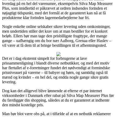
hverdag på en hel del varenumre, eksempelvis Silva Map Measurer
Plus, som imidlertid er påkrævet at ordren indsendes forinden et
nøjagtigt tidspunkt, med det formål at de garanteret kan nå at få
produkterne klar forinden lagermedarbejderne har fri.
Nogle enkelte online selskaber sikrer levering uden omkostninger,
men undertiden stiller det krav om at man bestiller for et konkret
beløb. Ellers bør man tage den prisbilligste fragttype, der mange
gange – uafhængig om du bor nær Aalborg, Grenaa eller Haslev –
vil være at få dem til at bringe bestillingen til et afhentningssted.
Det er i dag ekstremt simpelt for forbrugerne at lave
prissammenligning i blandt diverse netbutikker, og med det motiv
har flertallet af e-forretninger fundet det nødvendigt at formindske
prisniveauet på varerne – til babyer og børn, og samtidig også til
mænd og kvinder – en hel del, og endda nogle gange sikre gratis
levering.
Dog kan det alligevel blive lønnende at efterse et par internet
virksomheder i Danmark efter rabat på Silva Map Measurer Plus før
du færdiggør din shopping, således at du er garanteret at indhente
den mindst kostelige pris.
Man bør blot være obs på, at i tilfælde af at en netbutik reklamerer