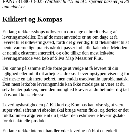
EAN:
7318860180255
Vurderet til 4.5 ud af 5 stjerner baseret på 30
anmeldelser
Kikkert og Kompas
En lang række e-shops udlover nu om dage et bredt udvalg af
leveringsmodeller. En af de mest anvendte er nu om dage at få
leveret til et udleveringssted, fordi det giver dig fuld fleksibilitet til at
hente varerne lige præcis når det passer ind i din kalender. Metoden
er nemlig ekstremt smertefri, og ofte tillige den mest letkøbte
leveringsmetode ved køb af Silva Map Measurer Plus.
Du kunne på samme måde forsøge at vælge at få leveret til din
lejlighed eller ud til dit arbejdes adresse. Leveringstypen viser sig for
det meste en tak mere pebret, men endda usædvanlig uproblematisk.
Den mest letkøbte leveringsmåde kan ikke modsiges at være at du
selv henter pakken, men den mulighed kræver at du befinder dig tæt
på e-butikkens adresse.
Leveringshastigheden på Kikkert og Kompas kan vise sig at være
super vital såfremt vi absolut skal bruge varen fluks, og derfor er det
fuldkommen afgørende at du tjekker den estimerede leveringsdato
for det aktuelle produkt.
En lang række internet handler yder levering på blot en enkelt