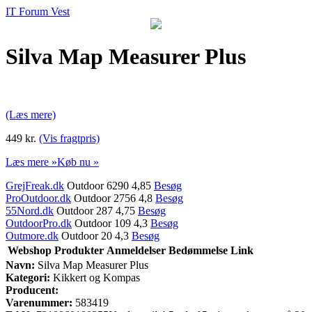
IT Forum Vest
Silva Map Measurer Plus
(Læs mere)
449 kr.
(Vis fragtpris)
Læs mere »
Køb nu »
GrejFreak.dk
Outdoor 6290 4,85
Besøg
ProOutdoor.dk
Outdoor 2756 4,8
Besøg
55Nord.dk
Outdoor 287 4,75
Besøg
OutdoorPro.dk
Outdoor 109 4,3
Besøg
Outmore.dk
Outdoor 20 4,3
Besøg
Webshop
Produkter
Anmeldelser
Bedømmelse
Link
Navn:
Silva Map Measurer Plus
Kategori:
Kikkert og Kompas
Producent:
Varenummer:
583419