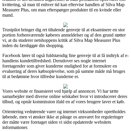
kvittering, så man til enhver tid kan eftervise handlen af Silva Map
Measurer Plus, om man efterspørger produkter til en kvinde eller
mand.
Trustpilot bringer dig ret tiltalende genveje til at eksaminere en stor
portion forhenværende køberes anmeldelser og af den grund støtter
vi, at du studerer netshoppens kritik af Silva Map Measurer Plus
inden du færdiggør din shopping.
Facebook fører til også fuldstændig fine genveje til at få indtryk af e-
handlens kundetilfredshed. Derudover ses nogle internet
foretagender som giver kunderne mulighed for at formulere en
evaluering af deres købsoplevelse, som på samme måde må bruges
til at bedømme hvor tilfredse kunderne er.
Vores website er finansieret ved hjælp af annoncer. Vi har tætte
samarbejder med diverse online selskaber hvor vi introducerer deres
tilbud, og opnår kommission ifald en af vores brugere laver et køb.
Orientering vedrørende varer og internet virksomheder opretholdes
løbende, men vi ønsker ikke at påtage os ansvaret for reguleringer
der måtte være foretaget siden vi sidst opdaterede websitets
informationer.