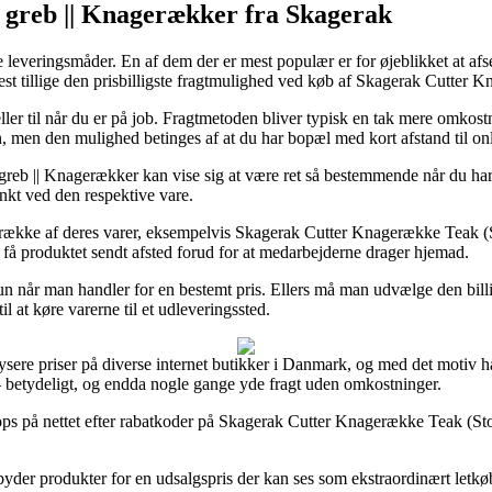
g greb || Knagerækker fra Skagerak
leveringsmåder. En af dem der er mest populær er for øjeblikket at afse
oftest tillige den prisbilligste fragtmulighed ved køb af Skagerak Cutter
g eller til når du er på job. Fragtmetoden bliver typisk en tak mere omko
en, men den mulighed betinges af at du har bopæl med kort afstand til onl
eb || Knagerækker kan vise sig at være ret så bestemmende når du har b
nkt ved den respektive vare.
ng række af deres varer, eksempelvis Skagerak Cutter Knagerække Teak (S
at få produktet sendt afsted forud for at medarbejderne drager hjemad.
kun når man handler for en bestemt pris. Ellers må man udvælge den bil
l at køre varerne til et udleveringssted.
ysere priser på diverse internet butikker i Danmark, og med det motiv ha
 – betydeligt, og endda nogle gange yde fragt uden omkostninger.
 shops på nettet efter rabatkoder på Skagerak Cutter Knagerække Teak (St
byder produkter for en udsalgspris der kan ses som ekstraordinært letkøb