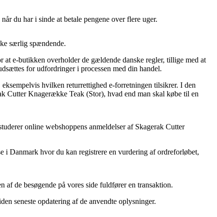
år du har i sinde at betale pengene over flere uger.
ikke særlig spændende.
 at e-butikken overholder de gældende danske regler, tillige med at
udsættes for udfordringer i processen med din handel.
ksempelvis hvilken returrettighed e-forretningen tilsikrer. I den
ak Cutter Knagerække Teak (Stor), hvad end man skal købe til en
du studerer online webshoppens anmeldelser af Skagerak Cutter
e i Danmark hvor du kan registrere en vurdering af ordreforløbet,
n af de besøgende på vores side fuldfører en transaktion.
iden seneste opdatering af de anvendte oplysninger.