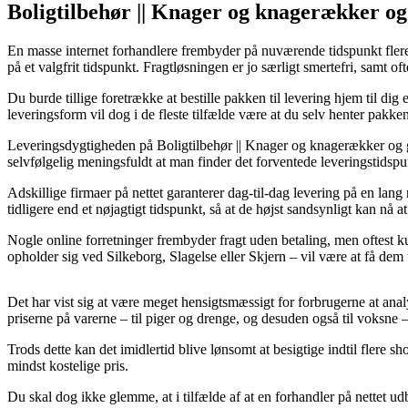
Boligtilbehør || Knager og knagerækker o
En masse internet forhandlere frembyder på nuværende tidspunkt flere 
på et valgfrit tidspunkt. Fragtløsningen er jo særligt smertefri, samt 
Du burde tillige foretrække at bestille pakken til levering hjem til di
leveringsform vil dog i de fleste tilfælde være at du selv henter pakk
Leveringsdygtigheden på Boligtilbehør || Knager og knagerækker og gr
selvfølgelig meningsfuldt at man finder det forventede leveringstidspu
Adskillige firmaer på nettet garanterer dag-til-dag levering på en la
tidligere end et nøjagtigt tidspunkt, så at de højst sandsynligt kan nå 
Nogle online forretninger frembyder fragt uden betaling, men oftest 
opholder sig ved Silkeborg, Slagelse eller Skjern – vil være at få dem ti
Det har vist sig at være meget hensigtsmæssigt for forbrugerne at anal
priserne på varerne – til piger og drenge, og desuden også til voksne
Trods dette kan det imidlertid blive lønsomt at besigtige indtil flere
mindst kostelige pris.
Du skal dog ikke glemme, at i tilfælde af at en forhandler på nettet ud