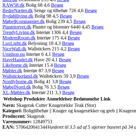
RAW58.dk
Bolig 68 4,6
Besøg
BedreNætter.dk
Senge og tilbehør 726 4,6
Besøg
Bydahlliving.dk
Bolig 98 4,5
Besøg
MøbelKompagniet.dk
Bolig 239 4,5
Besøg
Plantetorvet.dk
Planter og blomster 6440 4,45
Besøg
TrendyLiving.dk
Interiør 1306 4,4
Besøg
ModernRoom.dk
Interiør 175 4,4
Besøg
LuxLight.dk
Belysning 18 4,3
Besøg
NiceWall.dk
Wallstickers 215 4,2
Besøg
Unishop.nu
Interiør 6 4,1
Besøg
HaveHandel.dk
Have 20 4,1
Besøg
Likehome.dk
Interiør 15 4
Besøg
Møbler.dk
Interiør 87 3,9
Besøg
Wallstickerland.dk
Wallstickers 59 3,9
Besøg
Nordlyhome.dk
Bolig 41 3,8
Besøg
MøbelNord.dk
Bolig 76 3,5
Besøg
XL-Møbler.dk
Interiør 211 3,3
Besøg
Webshop
Produkter
Anmeldelser
Bedømmelse
Link
Navn:
Skagerak Cutter Knagerække Teak (Stor)
Kategori:
Boligtilbehør || Knager og knagerækker og greb || Knager
Producent:
Skagerak
Varenummer:
12849753
EAN:
5706420041344
Vurderet til 3.5 ud af 5 stjerner baseret på 34