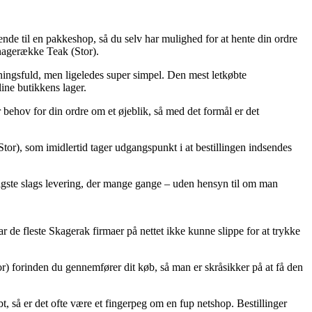
nde til en pakkeshop, så du selv har mulighed for at hente din ordre
 Knagerække Teak (Stor).
stningsfuld, men ligeledes super simpel. Den mest letkøbte
ine butikkens lager.
ehov for din ordre om et øjeblik, så med det formål er det
tor), som imidlertid tager udgangspunkt i at bestillingen indsendes
ligste slags levering, der mange gange – uden hensyn til om man
r de fleste Skagerak firmaer på nettet ikke kunne slippe for at trykke
or) forinden du gennemfører dit køb, så man er skråsikker på at få den
t, så er det ofte være et fingerpeg om en fup netshop. Bestillinger