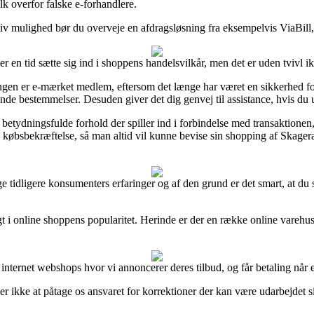
lk overfor falske e-forhandlere.
iv mulighed bør du overveje en afdragsløsning fra eksempelvis ViaBill, n
r en tid sætte sig ind i shoppens handelsvilkår, men det er uden tvivl 
gen er e-mærket medlem, eftersom det længe har været en sikkerhed for
de bestemmelser. Desuden giver det dig genvej til assistance, hvis du 
ydningsfulde forhold der spiller ind i forbindelse med transaktionen, e
øbsbekræftelse, så man altid vil kunne bevise sin shopping af Skager
ange tidligere konsumenters erfaringer og af den grund er det smart, at 
 i online shoppens popularitet. Herinde er der en række online varehus
internet webshops hvor vi annoncerer deres tilbud, og får betaling når e
r ikke at påtage os ansvaret for korrektioner der kan være udarbejdet s