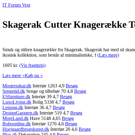
IT Forum Vest
Skagerak Cutter Knagerække Te
Smuk og stilren knagerække fra Skagerak. Skagerak har med sit skand
ikonisk kollektion, som består af minimalistiske, f
(Læs mere)
1695 kr.
(Vis fragtpris)
Læs mere »
Køb nu »
Mostersskur.dk
Interiør 1263 4,9
Besøg
Sengetid.dk
Senge og tilbehør 70 4,8
Besøg
ESfurniture.dk
Interiør 39 4,7
Besøg
LuxoLiving.dk
Bolig 5338 4,7
Besøg
Lepong.dk
Interiør 36 4,7
Besøg
DesignGaragen.dk
Interiør 519 4,7
Besøg
MoreLand.dk
Have 5148 4,65
Besøg
Boboonline.dk
Interiør 1276 4,6
Besøg
Hoejgaardbrugskunst.dk
Interiør 20 4,6
Besøg
Illux.dk
Dekoration 235 4,6
Besøg