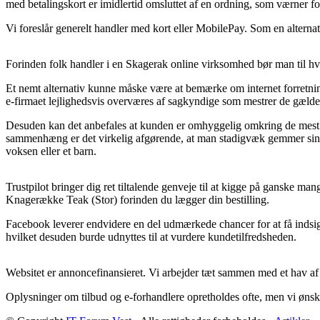
med betalingskort er imidlertid omsluttet af en ordning, som værner fo
Vi foreslår generelt handler med kort eller MobilePay. Som en alternat
Forinden folk handler i en Skagerak online virksomhed bør man til hve
Et nemt alternativ kunne måske være at bemærke om internet forretnin
e-firmaet lejlighedsvis overværes af sagkyndige som mestrer de gælden
Desuden kan det anbefales at kunden er omhyggelig omkring de mest bet
sammenhæng er det virkelig afgørende, at man stadigvæk gemmer sin k
voksen eller et barn.
Trustpilot bringer dig ret tiltalende genveje til at kigge på ganske m
Knagerække Teak (Stor) forinden du lægger din bestilling.
Facebook leverer endvidere en del udmærkede chancer for at få indsigt
hvilket desuden burde udnyttes til at vurdere kundetilfredsheden.
Websitet er annoncefinansieret. Vi arbejder tæt sammen med et hav af 
Oplysninger om tilbud og e-forhandlere opretholdes ofte, men vi ønske