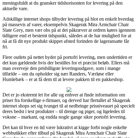
meningsfuldt at du gransker tidshorisonten for levering på den
aktuelle vare.
Adskillige internet shops tilbyder levering på blot en enkelt hverdag
på massevis af varer, eksempelvis Skagerak Mira Armchair Chair
Slate Grey, men vær obs på at det påkræver at ordren køres igennem
tidligere end et bestemt tidspunkt, således at de har mulighed for at
nå at få dit nye produkt skippet afsted forinden de lageransatte får
fri.
Flere outlets på nettet byder på portofri levering, men undertiden er
det kun gældende hvis der bestilles for et præcist beløb. Ellers må
man overveje den prisbilligste leveringsudgave, som i mange
tilfælde – om du opholder sig nær Randers, Værløse eller
Humlebæk – er at få dem til at levere pakken til en pakkeshop.
Det er jo ekstremt let for alle og enhver at finde information om
priser fra forskellige e-firmaer, og derved har flertallet af Skagerak
internet shops set sig tvunget til at nedbringe prisniveauet på specielt
deres bedst i test produkter – til drenge og piger, og ligeledes til
voksne – markant, og endda nogle gange sikre portofri levering.
Det kan til hver en tid være lukrativt at kigge forbi nogle enkelte
webbutikker efter tilbud på Skagerak Mira Armchair Chair Slate