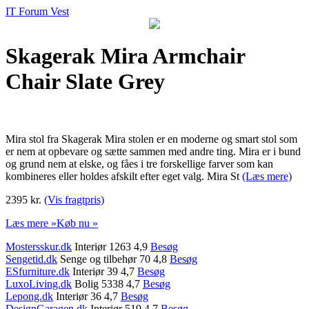
IT Forum Vest
Skagerak Mira Armchair
Chair Slate Grey
Mira stol fra Skagerak Mira stolen er en moderne og smart stol som
er nem at opbevare og sætte sammen med andre ting. Mira er i bund
og grund nem at elske, og fåes i tre forskellige farver som kan
kombineres eller holdes afskilt efter eget valg. Mira St
(Læs mere)
2395 kr.
(Vis fragtpris)
Læs mere »
Køb nu »
Mostersskur.dk
Interiør 1263 4,9
Besøg
Sengetid.dk
Senge og tilbehør 70 4,8
Besøg
ESfurniture.dk
Interiør 39 4,7
Besøg
LuxoLiving.dk
Bolig 5338 4,7
Besøg
Lepong.dk
Interiør 36 4,7
Besøg
DesignGaragen.dk
Interiør 519 4,7
Besøg