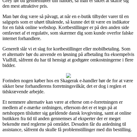
Grey før du gennemfører din handel, så man er sikret at skaffe sig
den mest attraktive pris.
Man bør dog være så påvagt, at når en e-butik tilbyder varer til en
salgspris som er uhørt tiltalende, så kunne det tit være en indikator
for en falsk online webshop. Kortbestillinger er på den anden side
omfavnet af et regulativ, som skærmer dig som kunde overfor falske
internet forhandlere.
Generelt slår vi et slag for kortbestillinger eller mobilbetaling. Som
et alternativ bør du anvende en løsning på afbetaling fra eksempelvis
ViaBill, såfremt du har til hensigt at godtgøre omkostningerne i flere
bidder.
Forinden nogen køber hos en Skagerak e-handler bør de for at være
sikker bese forhandlerens forretningsvilkår, det er dog i reglen et
tidskrævende arbejde.
Et nemmere alternativ kan være at efterse om e-forretningen er
medlem af e-mærke ordningen, eftersom det er et tegn på at
netshoppen tilslutter sig gældende dansk lovgivning, samt at online
butikken fra tid til anden gennemses af eksperter der er meget
bekendte med reglerne på området. Desuden får du anledning til
assistance, såfremt du skulle få problemstillinger med din bestilling.