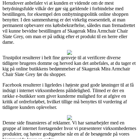
Herudover anbefaler vi at kunden er vidende om de mest
betydningsfulde vilkår der gør sig gældende i forbindelse med
bestillingen, for eksempel den ombytningspolitik online shoppen
benytter. I den sammenhæng er det virkelig essesentielt, at man
permanent opbevarer ens købsbekræftelse, således man fremadrettet
vil kunne bevidne bestillingen af Skagerak Mira Armchair Chair
Slate Grey, om man er på udkig efter et produkt til en herre eller
dame.
Trustpilot resulterer i helt fine genveje til at verificere diverse
tidligere brugeres domme og herved kan det anbefales, at du tager et
kig på online butikkens bedømmelser af Skagerak Mira Armchair
Chair Slate Grey før du shopper.
Facebook resulterer i ligeledes i højeste grad gode løsninger til at få
indsigt i internet virksomhedens pålidelighed. Tilmed er der en
række e-butikker som giver kunderne mulighed for at afgive en
kritik af ordreforløbet, hvilket tillige må benyttes til vurdering af
tidligere kunders oplevelser.
Denne side finansieres af reklamer. Vi har samarbejder med en
gruppe af internet foretagender hvor vi præsenterer virksomhedernes
produkter, og høster godtgørelse når en af de besøgende på vores