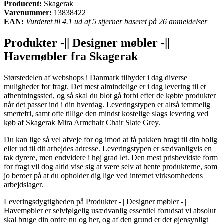
Producent:
Skagerak
Varenummer:
13838422
EAN:
Vurderet til 4.1 ud af 5 stjerner baseret på 26 anmeldelser
Produkter -|| Designer møbler -||
Havemøbler fra Skagerak
Størstedelen af webshops i Danmark tilbyder i dag diverse
muligheder for fragt. Det mest almindelige er i dag levering til et
afhentningssted, og så skal du blot gå forbi efter de købte produkter
når det passer ind i din hverdag. Leveringstypen er altså temmelig
smertefri, samt ofte tillige den mindst kostelige slags levering ved
køb af Skagerak Mira Armchair Chair Slate Grey.
Du kan lige så vel afveje for og imod at få pakken bragt til din bolig
eller ud til dit arbejdes adresse. Leveringstypen er sædvanligvis en
tak dyrere, men endvidere i høj grad let. Den mest prisbevidste form
for fragt vil dog altid vise sig at være selv at hente produkterne, som
jo beroer på at du opholder dig lige ved internet virksomhedens
arbejdslager.
Leveringsdygtigheden på Produkter -|| Designer møbler -||
Havemøbler er selvfølgelig usædvanlig essentiel forudsat vi absolut
skal bruge din ordre nu og her, og af den grund er det øjensynligt