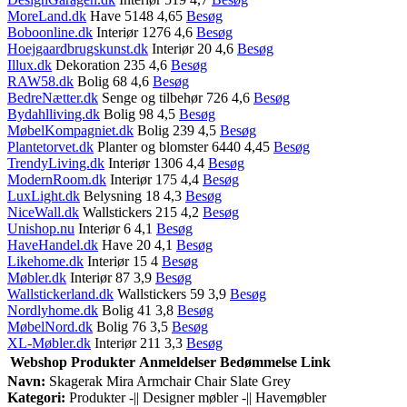
MoreLand.dk
Have 5148 4,65
Besøg
Boboonline.dk
Interiør 1276 4,6
Besøg
Hoejgaardbrugskunst.dk
Interiør 20 4,6
Besøg
Illux.dk
Dekoration 235 4,6
Besøg
RAW58.dk
Bolig 68 4,6
Besøg
BedreNætter.dk
Senge og tilbehør 726 4,6
Besøg
Bydahlliving.dk
Bolig 98 4,5
Besøg
MøbelKompagniet.dk
Bolig 239 4,5
Besøg
Plantetorvet.dk
Planter og blomster 6440 4,45
Besøg
TrendyLiving.dk
Interiør 1306 4,4
Besøg
ModernRoom.dk
Interiør 175 4,4
Besøg
LuxLight.dk
Belysning 18 4,3
Besøg
NiceWall.dk
Wallstickers 215 4,2
Besøg
Unishop.nu
Interiør 6 4,1
Besøg
HaveHandel.dk
Have 20 4,1
Besøg
Likehome.dk
Interiør 15 4
Besøg
Møbler.dk
Interiør 87 3,9
Besøg
Wallstickerland.dk
Wallstickers 59 3,9
Besøg
Nordlyhome.dk
Bolig 41 3,8
Besøg
MøbelNord.dk
Bolig 76 3,5
Besøg
XL-Møbler.dk
Interiør 211 3,3
Besøg
Webshop
Produkter
Anmeldelser
Bedømmelse
Link
Navn:
Skagerak Mira Armchair Chair Slate Grey
Kategori:
Produkter -|| Designer møbler -|| Havemøbler