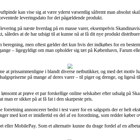
uftpinde kan vise sig at være yderst væsentlig såfremt man absolut skal
forventede leveringsdato for det pågældende produkt.
er levering på næste hverdag på en masse varer, eksempelvis Skandina
kt, således at de har udsigt til at kunne nå at få dit nye produkt distribu
en beregning, men oftest gælder det kun hvis der indkøbes for en best
 gange – ligegyldigt om man opholder sig tæt på København, Farum eller 
ugerne at prissammenligne i blandt diverse netbutikker, og med det mo
dsalgspriserne på mange af deres varer – til piger og drenge, og ligeså
 lønsomt at prøve et par forskellige online selskaber efter udsalg på
 man er sikker på at få fat i den skarpeste pris.
 forretning annoncerer bedst i test varer for en salgspris der er helt eks
inger med kort er imidlertid en del af en forordning, som redder køber o
ort eller MobilePay. Som et alternativ kunne du drage fordel af en afbetal