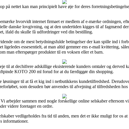
nettet kan man principielt have øje for deres forretningsbetingelser,
emærke hvorvidt internet firmaet er medlem af e-mærke ordningen, eft
cielle danske lovgivning, og at den undertiden kigges til af fagmænd d
, ifald du skulle få udfordringer ved din bestilling.
dende om de mest betydningsfulde betingelser der kan spille ind i forb
t ligeledes essesentielt, at man altid gemmer ens e-mail kvittering, såle
man efterspørger produkter til en voksen eller et barn.
je til at dechifrere adskillige eksisterende kunders omtaler og derved k
ftpinde KOTO 200 ml forud for at du færdiggør din shopping.
te løsninger til at få et kig ind i netbutikkens kundetilfredshed. Deru
dreforløbet, som desuden bør anvendes til afvejning af tilfredsheden ho
. Vi arbejder sammen med nogle forskellige online selskaber eftersom vi
er videre foretager en ordre.
kaber vedligeholdes fra tid til anden, men det er ikke muligt for os at 
ns informationer.