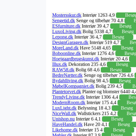
Mostersskur.dk
Interiør 1263 4,9
Besø
Sengetid.dk
Senge og tilbehør 70 4,8
B
ESfurniture.dk
Interiør 39 4,7
Besøg
LuxoLiving.dk
Bolig 5338 4,7
Besøg
Lepong.dk
Interiør 36 4,7
Besøg
DesignGaragen.dk
Interiør 519 4,7
Be
MoreLand.dk
Have 5148 4,65
Besøg
Boboonline.dk
Interiør 1276 4,6
Besø
Hoejgaardbrugskunst.dk
Interiør 20 4,6
Illux.dk
Dekoration 235 4,6
Besøg
RAW58.dk
Bolig 68 4,6
Besøg
BedreNætter.dk
Senge og tilbehør 726 4,6
Bydahlliving.dk
Bolig 98 4,5
Besøg
MøbelKompagniet.dk
Bolig 239 4,5
B
Plantetorvet.dk
Planter og blomster 6440 4
TrendyLiving.dk
Interiør 1306 4,4
Bes
ModernRoom.dk
Interiør 175 4,4
Bes
LuxLight.dk
Belysning 18 4,3
Besøg
NiceWall.dk
Wallstickers 215 4,2
Bes
Unishop.nu
Interiør 6 4,1
Besøg
HaveHandel.dk
Have 20 4,1
Besøg
Likehome.dk
Interiør 15 4
Besøg
Møbler.dk
Interiør 87 3,9
Besøg