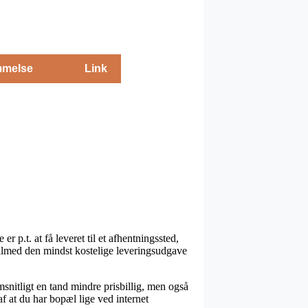
melse
Link
r p.t. at få leveret til et afhentningssted,
 tilmed den mindst kostelige leveringsudgave
msnitligt en tand mindre prisbillig, men også
af at du har bopæl lige ved internet