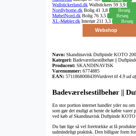
Wallstickerland.dk
Wallstickers 59 3,9
Nordlyhome.dk
Bolig 41 3,8
Besøg
MøbelNord.dk
Bolig 76 3,5
Besøg
XL-Møbler.dk
Interiør 211 3,3
Besøg
Webshop
Navn:
Skandinavisk Duftpinde KOTO 200
Kategori:
Badeværelsestilbehør || Duftpind
Producent:
SKANDINAVISK
Varenummer:
6774885
EAN:
5711868008439
Vurderet til 4.9 ud a
Badeværelsestilbehør || 
En stor portion internet handler yder nu om d
som gør det muligt at hente de købte varer p
ved køb af Skandinavisk Duftpinde KOTO
Du bør lige så vel foretrække at få produkter
ualmindeligt praktisk. Den billigste form fo