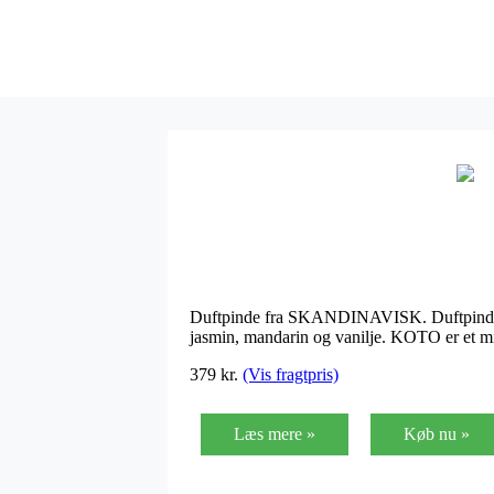
Duftpinde fra SKANDINAVISK. Duftpinde og
jasmin, mandarin og vanilje. KOTO er et mi
379 kr.
(Vis fragtpris)
Læs mere »
Køb nu »