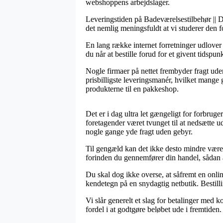
webshoppens arbejdslager.
Leveringstiden på Badeværelsestilbehør || D
det nemlig meningsfuldt at vi studerer den 
En lang række internet forretninger udlov
du når at bestille forud for et givent tidspun
Nogle firmaer på nettet frembyder fragt ud
prisbilligste leveringsmanér, hvilket mange
produkterne til en pakkeshop.
Det er i dag ultra let gængeligt for forbr
foretagender været tvunget til at nedsætte u
nogle gange yde fragt uden gebyr.
Til gengæld kan det ikke desto mindre være
forinden du gennemfører din handel, sådan at
Du skal dog ikke overse, at såfremt en online
kendetegn på en snydagtig netbutik. Bestill
Vi slår generelt et slag for betalinger med k
fordel i at godtgøre beløbet ude i fremtiden.