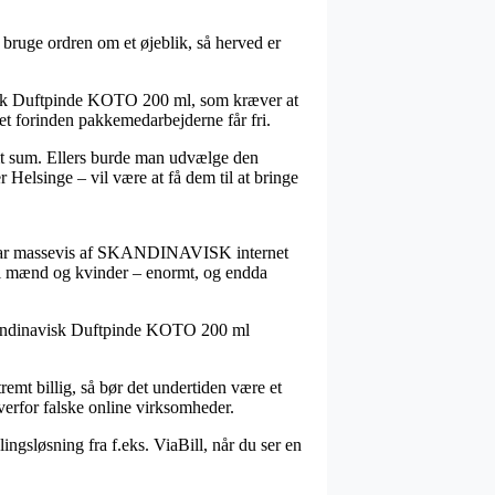
 bruge ordren om et øjeblik, så herved er
visk Duftpinde KOTO 200 ml, som kræver at
eret forinden pakkemedarbejderne får fri.
emt sum. Ellers burde man udvælge den
Helsinge – vil være at få dem til at bringe
tiv har massevis af SKANDINAVISK internet
 til mænd og kvinder – enormt, og endda
 Skandinavisk Duftpinde KOTO 200 ml
tremt billig, så bør det undertiden være et
verfor falske online virksomheder.
ingsløsning fra f.eks. ViaBill, når du ser en