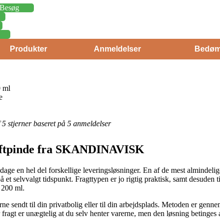
Besøg
Produkter
Anmeldelser
Bedøm
 ml
e
f 5 stjerner baseret på 5 anmeldelser
Duftpinde fra SKANDINAVISK
age en hel del forskellige leveringsløsninger. En af de mest almindelige e
å et selvvalgt tidspunkt. Fragttypen er jo rigtig praktisk, samt desuden
 200 ml.
ne sendt til din privatbolig eller til din arbejdsplads. Metoden er genne
r fragt er unægtelig at du selv henter varerne, men den løsning betinges 