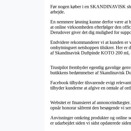
Før nogen køber i en SKANDINAVISK shop på 
arbejde.
En nemmere løsning kunne derfor være at b
at online virksomheden efterfølger den offi
Derudover giver det dig mulighed for support
Endvidere rekommanderer vi at kunden er vi
ombytningsret netshoppen tilsikrer. Her er de
af Skandinavisk Duftpinde KOTO 200 ml, om 
Trustpilot frembyder egentlig gavnlige genve
butikkens bedømmelser af Skandinavisk Du
Facebook tilbyder tilsvarende evigt relevan
tilbyder kunderne at afgive en omtale af or
Websitet er finansieret af annonceindtægter
opnår honorar såfremt den besøgende vi send
Anvisninger omkring produkter og online sels
er udarbejdet siden vi sidst opdaterede side