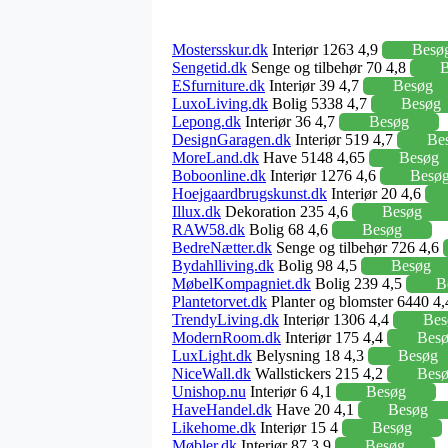
Mostersskur.dk
Interiør 1263 4,9
Besø
Sengetid.dk
Senge og tilbehør 70 4,8
B
ESfurniture.dk
Interiør 39 4,7
Besøg
LuxoLiving.dk
Bolig 5338 4,7
Besøg
Lepong.dk
Interiør 36 4,7
Besøg
DesignGaragen.dk
Interiør 519 4,7
Be
MoreLand.dk
Have 5148 4,65
Besøg
Boboonline.dk
Interiør 1276 4,6
Besø
Hoejgaardbrugskunst.dk
Interiør 20 4,6
Illux.dk
Dekoration 235 4,6
Besøg
RAW58.dk
Bolig 68 4,6
Besøg
BedreNætter.dk
Senge og tilbehør 726 4,6
Bydahlliving.dk
Bolig 98 4,5
Besøg
MøbelKompagniet.dk
Bolig 239 4,5
B
Plantetorvet.dk
Planter og blomster 6440 4
TrendyLiving.dk
Interiør 1306 4,4
Bes
ModernRoom.dk
Interiør 175 4,4
Bes
LuxLight.dk
Belysning 18 4,3
Besøg
NiceWall.dk
Wallstickers 215 4,2
Bes
Unishop.nu
Interiør 6 4,1
Besøg
HaveHandel.dk
Have 20 4,1
Besøg
Likehome.dk
Interiør 15 4
Besøg
Møbler.dk
Interiør 87 3,9
Besøg