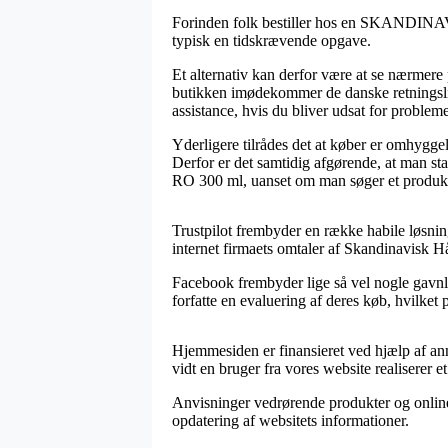
Forinden folk bestiller hos en SKANDINAVIS
typisk en tidskrævende opgave.
Et alternativ kan derfor være at se nærmere
butikken imødekommer de danske retningslinj
assistance, hvis du bliver udsat for problem
Yderligere tilrådes det at køber er omhygg
Derfor er det samtidig afgørende, at man s
RO 300 ml, uanset om man søger et produkt 
Trustpilot frembyder en række habile løsning
internet firmaets omtaler af Skandinavisk H
Facebook frembyder lige så vel nogle gavnli
forfatte en evaluering af deres køb, hvilket 
Hjemmesiden er finansieret ved hjælp af anno
vidt en bruger fra vores website realiserer e
Anvisninger vedrørende produkter og online 
opdatering af websitets informationer.