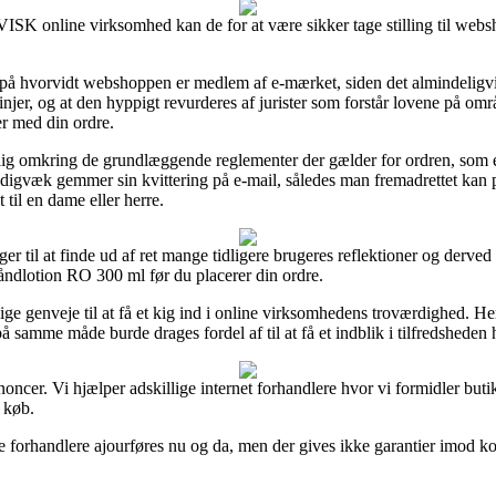
K online virksomhed kan de for at være sikker tage stilling til webs
 på hvorvidt webshoppen er medlem af e-mærket, siden det almindeligvis 
er, og at den hyppigt revurderes af jurister som forstår lovene på omr
er med din ordre.
elig omkring de grundlæggende reglementer der gælder for ordren, som e
tadigvæk gemmer sin kvittering på e-mail, således man fremadrettet kan
til en dame eller herre.
er til at finde ud af ret mange tidligere brugeres reflektioner og derved
åndlotion RO 300 ml før du placerer din ordre.
ge genveje til at få et kig ind i online virksomhedens troværdighed. He
på samme måde burde drages fordel af til at få et indblik i tilfredsheden
ncer. Vi hjælper adskillige internet forhandlere hvor vi formidler butik
t køb.
forhandlere ajourføres nu og da, men der gives ikke garantier imod kor