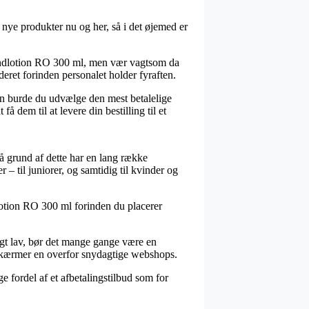
 nye produkter nu og her, så i det øjemed er
 Håndlotion RO 300 ml, men vær vagtsom da
ederet forinden personalet holder fyraften.
den burde du udvælge den mest betalelige
å dem til at levere din bestilling til et
på grund af dette har en lang række
til juniorer, og samtidig til kvinder og
lotion RO 300 ml forinden du placerer
eligt lav, bør det mange gange være en
r skærmer en overfor snydagtige webshops.
e fordel af et afbetalingstilbud som for