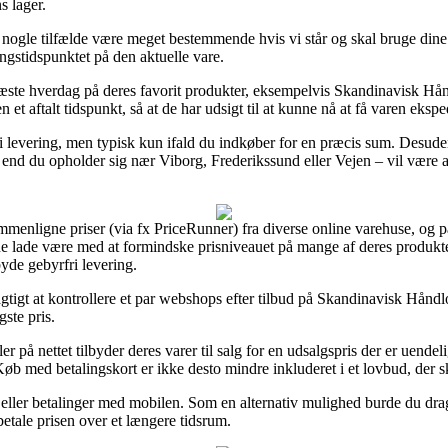
s lager.
 i nogle tilfælde være meget bestemmende hvis vi står og skal bruge dine
ringstidspunktet på den aktuelle vare.
på næste hverdag på deres favorit produkter, eksempelvis Skandinavisk
 et aftalt tidspunkt, så at de har udsigt til at kunne nå at få varen eksp
fri levering, men typisk kun ifald du indkøber for en præcis sum. Desu
 end du opholder sig nær Viborg, Frederikssund eller Vejen – vil være at f
ammenligne priser (via fx PriceRunner) fra diverse online varehuse, og 
e være med at formindske prisniveauet på mange af deres produkter – 
de gebyrfri levering.
gtigt at kontrollere et par webshops efter tilbud på Skandinavisk Hånd
gste pris.
er på nettet tilbyder deres varer til salg for en udsalgspris der er uend
. Køb med betalingskort er ikke desto mindre inkluderet i et lovbud, de
t eller betalinger med mobilen. Som en alternativ mulighed burde du drag
betale prisen over et længere tidsrum.