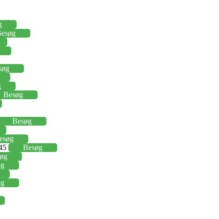
g
esøg
søg
g
Besøg
Besøg
esøg
,45
Besøg
øg
øg
øg