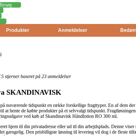
Besøg
Produkter
Anmeldelser
Bedøm
l
af 5 stjerner baseret på 23 anmeldelser
er fra SKANDINAVISK
r på nuværende tidspunkt en række forskellige fragttyper. En af dem der
til at hente de købte produkter på et selvvalgt tidspunkt. Fragtløsning
veringsudgave ved køb af Skandinavisk Håndlotion RO 300 ml.
eret hjem til din privatadresse eller ud til din arbejdsplads. Denne viser
gængelig. Den prisbilligste løsning til levering vil dog i de fleste til