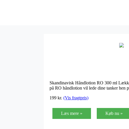
Skandinavisk Håndlotion RO 300 ml Lækker 
på RO håndlotion vil lede dine tanker hen p
199 kr.
(Vis fragtpris)
Læs mere »
Køb nu »