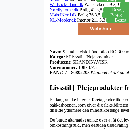
Wallstickerland.dk
Wallstickers 59 3,9
Nordlyhome.dk
Bolig 41 3,8
Besøg
MøbelNord.dk
Bolig 76 3,5
Besøg
XL-Møbler.dk
Interiør 211 3,3
Besøg
Webshop
Navn:
Skandinavisk Håndlotion RO 300 m
Kategori:
Livsstil || Plejeprodukter
Producent:
SKANDINAVISK
Varenummer:
10878743
EAN:
5711868022039
Vurderet til 3.7 ud 
Livsstil || Plejeprodukt
En lang række internet foretagender tildele
pakkeshoppen, som giver dig fleksibiliteten 
tilfælde ydermere den mindst kostelige le
Du burde alternativt tænke over at få det lev
omkostningsfuld, men desuden usædvanlig let 