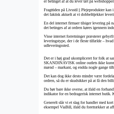
er betinget af at du lever tæt på webshoppen
Fragttiden på Livsstil || Plejeprodukter kan
det faktisk aktuelt at vi dobbelttjekker leve
En del internet firmaer tilsiger levering 
det betinges af at ordren køres igennem inden
Visse internet forretninger præsterer gebyr
leveringstype, der i de fleste tilfælde – hvad
udleveringssted.
Det er i høj grad ukompliceret for folk at s
SKANDINAVISK online outlets ikke kunne lad
mænd – markant, og endda nogle gange tilby
Det kan dog ikke desto mindre være fordela
ordren, så du er skudsikker på at få den billi
Du bør bare ikke overse, at ifald en forhandl
indikator for en bedragerisk internet butik
Generelt slår vi et slag for handler med kor
eksempel ViaBill, ifald du foretrækker at af