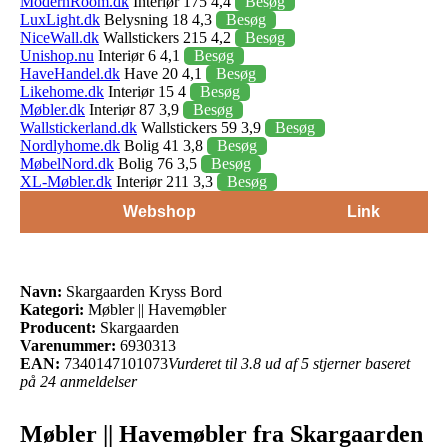
ModernRoom.dk
Interiør 175 4,4
Besøg
LuxLight.dk
Belysning 18 4,3
Besøg
NiceWall.dk
Wallstickers 215 4,2
Besøg
Unishop.nu
Interiør 6 4,1
Besøg
HaveHandel.dk
Have 20 4,1
Besøg
Likehome.dk
Interiør 15 4
Besøg
Møbler.dk
Interiør 87 3,9
Besøg
Wallstickerland.dk
Wallstickers 59 3,9
Besøg
Nordlyhome.dk
Bolig 41 3,8
Besøg
MøbelNord.dk
Bolig 76 3,5
Besøg
XL-Møbler.dk
Interiør 211 3,3
Besøg
Webshop
Link
Navn:
Skargaarden Kryss Bord
Kategori:
Møbler || Havemøbler
Producent:
Skargaarden
Varenummer:
6930313
EAN:
7340147101073
Vurderet til 3.8 ud af 5 stjerner baseret
på 24 anmeldelser
Møbler || Havemøbler fra Skargaarden