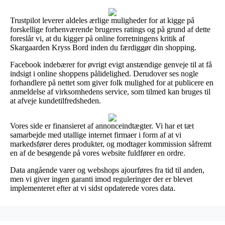
Trustpilot leverer aldeles ærlige muligheder for at kigge på
forskellige forhenværende brugeres ratings og på grund af dette
foreslår vi, at du kigger på online forretningens kritik af
Skargaarden Kryss Bord inden du færdiggør din shopping.
Facebook indebærer for øvrigt evigt anstændige genveje til at få
indsigt i online shoppens pålidelighed. Derudover ses nogle
forhandlere på nettet som giver folk mulighed for at publicere en
anmeldelse af virksomhedens service, som tilmed kan bruges til
at afveje kundetilfredsheden.
Vores side er finansieret af annonceindtægter. Vi har et tæt
samarbejde med utallige internet firmaer i form af at vi
markedsfører deres produkter, og modtager kommission såfremt
en af de besøgende på vores website fuldfører en ordre.
Data angående varer og webshops ajourføres fra tid til anden,
men vi giver ingen garanti imod reguleringer der er blevet
implementeret efter at vi sidst opdaterede vores data.