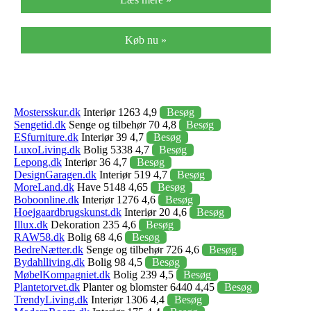
Køb nu »
Mostersskur.dk
Interiør 1263 4,9
Besøg
Sengetid.dk
Senge og tilbehør 70 4,8
Besøg
ESfurniture.dk
Interiør 39 4,7
Besøg
LuxoLiving.dk
Bolig 5338 4,7
Besøg
Lepong.dk
Interiør 36 4,7
Besøg
DesignGaragen.dk
Interiør 519 4,7
Besøg
MoreLand.dk
Have 5148 4,65
Besøg
Boboonline.dk
Interiør 1276 4,6
Besøg
Hoejgaardbrugskunst.dk
Interiør 20 4,6
Besøg
Illux.dk
Dekoration 235 4,6
Besøg
RAW58.dk
Bolig 68 4,6
Besøg
BedreNætter.dk
Senge og tilbehør 726 4,6
Besøg
Bydahlliving.dk
Bolig 98 4,5
Besøg
MøbelKompagniet.dk
Bolig 239 4,5
Besøg
Plantetorvet.dk
Planter og blomster 6440 4,45
Besøg
TrendyLiving.dk
Interiør 1306 4,4
Besøg