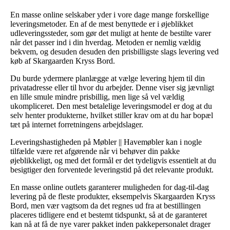
En masse online selskaber yder i vore dage mange forskellige
leveringsmetoder. En af de mest benyttede er i øjeblikket
udleveringssteder, som gør det muligt at hente de bestilte varer
når det passer ind i din hverdag. Metoden er nemlig vældig
bekvem, og desuden desuden den prisbilligste slags levering ved
køb af Skargaarden Kryss Bord.
Du burde ydermere planlægge at vælge levering hjem til din
privatadresse eller til hvor du arbejder. Denne viser sig jævnligt
en lille smule mindre prisbillig, men lige så vel vældig
ukompliceret. Den mest betalelige leveringsmodel er dog at du
selv henter produkterne, hvilket stiller krav om at du har bopæl
tæt på internet forretningens arbejdslager.
Leveringshastigheden på Møbler || Havemøbler kan i nogle
tilfælde være ret afgørende når vi behøver din pakke
øjeblikkeligt, og med det formål er det tydeligvis essentielt at du
besigtiger den forventede leveringstid på det relevante produkt.
En masse online outlets garanterer muligheden for dag-til-dag
levering på de fleste produkter, eksempelvis Skargaarden Kryss
Bord, men vær vagtsom da det regnes ud fra at bestillingen
placeres tidligere end et bestemt tidspunkt, så at de garanteret
kan nå at få de nye varer pakket inden pakkepersonalet drager