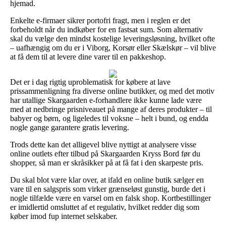
hjemad.
Enkelte e-firmaer sikrer portofri fragt, men i reglen er det
forbeholdt når du indkøber for en fastsat sum. Som alternativ
skal du vælge den mindst kostelige leveringsløsning, hvilket ofte
– uafhængig om du er i Viborg, Korsør eller Skælskør – vil blive
at få dem til at levere dine varer til en pakkeshop.
Det er i dag rigtig uproblematisk for købere at lave
prissammenligning fra diverse online butikker, og med det motiv
har utallige Skargaarden e-forhandlere ikke kunne lade være
med at nedbringe prisniveauet på mange af deres produkter – til
babyer og børn, og ligeledes til voksne – helt i bund, og endda
nogle gange garantere gratis levering.
Trods dette kan det alligevel blive nyttigt at analysere visse
online outlets efter tilbud på Skargaarden Kryss Bord før du
shopper, så man er skråsikker på at få fat i den skarpeste pris.
Du skal blot være klar over, at ifald en online butik sælger en
vare til en salgspris som virker grænseløst gunstig, burde det i
nogle tilfælde være en varsel om en falsk shop. Kortbestillinger
er imidlertid omsluttet af et regulativ, hvilket redder dig som
køber imod fup internet selskaber.