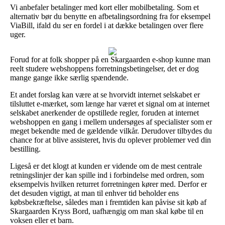
Vi anbefaler betalinger med kort eller mobilbetaling. Som et
alternativ bør du benytte en afbetalingsordning fra for eksempel
ViaBill, ifald du ser en fordel i at dække betalingen over flere
uger.
Forud for at folk shopper på en Skargaarden e-shop kunne man
reelt studere webshoppens forretningsbetingelser, det er dog
mange gange ikke særlig spændende.
Et andet forslag kan være at se hvorvidt internet selskabet er
tilsluttet e-mærket, som længe har været et signal om at internet
selskabet anerkender de opstillede regler, foruden at internet
webshoppen en gang i mellem undersøges af specialister som er
meget bekendte med de gældende vilkår. Derudover tilbydes du
chance for at blive assisteret, hvis du oplever problemer ved din
bestilling.
Ligeså er det klogt at kunden er vidende om de mest centrale
retningslinjer der kan spille ind i forbindelse med ordren, som
eksempelvis hvilken returret forretningen kører med. Derfor er
det desuden vigtigt, at man til enhver tid beholder ens
købsbekræftelse, således man i fremtiden kan påvise sit køb af
Skargaarden Kryss Bord, uafhængig om man skal købe til en
voksen eller et barn.