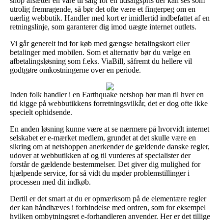
shop afsætter en vare til salg for en udsalgspris der kan ses som
utrolig fremragende, så bør det ofte være et fingerpeg om en
uærlig webbutik. Handler med kort er imidlertid indbefattet af en
retningslinje, som garanterer dig imod uægte internet outlets.
Vi går generelt ind for køb med gængse betalingskort eller
betalinger med mobilen. Som et alternativ bør du vælge en
afbetalingsløsning som f.eks. ViaBill, såfremt du hellere vil
godtgøre omkostningerne over en periode.
Inden folk handler i en Earthquake netshop bør man til hver en
tid kigge på webbutikkens forretningsvilkår, det er dog ofte ikke
specielt ophidsende.
En anden løsning kunne være at se nærmere på hvorvidt internet
selskabet er e-mærket medlem, grundet at det skulle være en
sikring om at netshoppen anerkender de gældende danske regler,
udover at webbutikken af og til vurderes af specialister der
forstår de gældende bestemmelser. Det giver dig mulighed for
hjælpende service, for så vidt du møder problemstillinger i
processen med dit indkøb.
Dertil er det smart at du er opmærksom på de elementære regler
der kan håndhæves i forbindelse med ordren, som for eksempel
hvilken ombytningsret e-forhandleren anvender. Her er det tillige