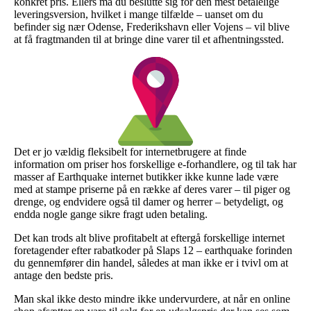
konkret pris. Ellers må du beslutte sig for den mest betalelige
leveringsversion, hvilket i mange tilfælde – uanset om du
befinder sig nær Odense, Frederikshavn eller Vojens – vil blive
at få fragtmanden til at bringe dine varer til et afhentningssted.
Det er jo vældig fleksibelt for internetbrugere at finde
information om priser hos forskellige e-forhandlere, og til tak har
masser af Earthquake internet butikker ikke kunne lade være
med at stampe priserne på en række af deres varer – til piger og
drenge, og endvidere også til damer og herrer – betydeligt, og
endda nogle gange sikre fragt uden betaling.
Det kan trods alt blive profitabelt at eftergå forskellige internet
foretagender efter rabatkoder på Slaps 12 – earthquake forinden
du gennemfører din handel, således at man ikke er i tvivl om at
antage den bedste pris.
Man skal ikke desto mindre ikke undervurdere, at når en online