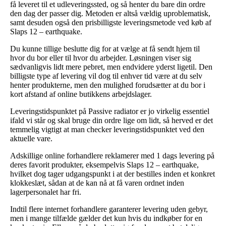
få leveret til et udleveringssted, og så henter du bare din ordre
den dag der passer dig. Metoden er altså vældig uproblematisk,
samt desuden også den prisbilligste leveringsmetode ved køb af
Slaps 12 – earthquake.
Du kunne tillige beslutte dig for at vælge at få sendt hjem til
hvor du bor eller til hvor du arbejder. Løsningen viser sig
sædvanligvis lidt mere pebret, men endvidere yderst ligetil. Den
billigste type af levering vil dog til enhver tid være at du selv
henter produkterne, men den mulighed forudsætter at du bor i
kort afstand af online butikkens arbejdslager.
Leveringstidspunktet på Passive radiator er jo virkelig essentiel
ifald vi står og skal bruge din ordre lige om lidt, så herved er det
temmelig vigtigt at man checker leveringstidspunktet ved den
aktuelle vare.
Adskillige online forhandlere reklamerer med 1 dags levering på
deres favorit produkter, eksempelvis Slaps 12 – earthquake,
hvilket dog tager udgangspunkt i at der bestilles inden et konkret
klokkeslæt, sådan at de kan nå at få varen ordnet inden
lagerpersonalet har fri.
Indtil flere internet forhandlere garanterer levering uden gebyr,
men i mange tilfælde gælder det kun hvis du indkøber for en