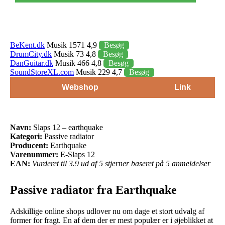
BeKent.dk
Musik 1571 4,9
Besøg
DrumCity.dk
Musik 73 4,8
Besøg
DanGuitar.dk
Musik 466 4,8
Besøg
SoundStoreXL.com
Musik 229 4,7
Besøg
Webshop
Link
Navn:
Slaps 12 – earthquake
Kategori:
Passive radiator
Producent:
Earthquake
Varenummer:
E-Slaps 12
EAN:
Vurderet til 3.9 ud af 5 stjerner baseret på 5 anmeldelser
Passive radiator fra Earthquake
Adskillige online shops udlover nu om dage et stort udvalg af
former for fragt. En af dem der er mest populær er i øjeblikket at