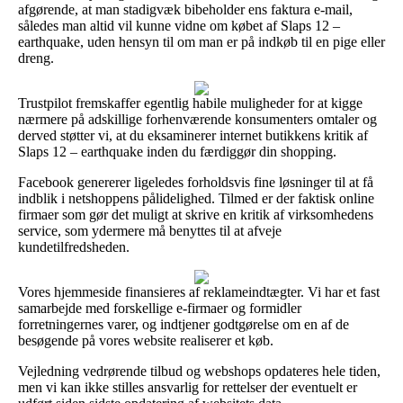
afgørende, at man stadigvæk bibeholder ens faktura e-mail,
således man altid vil kunne vidne om købet af Slaps 12 –
earthquake, uden hensyn til om man er på indkøb til en pige eller
dreng.
Trustpilot fremskaffer egentlig habile muligheder for at kigge
nærmere på adskillige forhenværende konsumenters omtaler og
derved støtter vi, at du eksaminerer internet butikkens kritik af
Slaps 12 – earthquake inden du færdiggør din shopping.
Facebook genererer ligeledes forholdsvis fine løsninger til at få
indblik i netshoppens pålidelighed. Tilmed er der faktisk online
firmaer som gør det muligt at skrive en kritik af virksomhedens
service, som ydermere må benyttes til at afveje
kundetilfredsheden.
Vores hjemmeside finansieres af reklameindtægter. Vi har et fast
samarbejde med forskellige e-firmaer og formidler
forretningernes varer, og indtjener godtgørelse om en af de
besøgende på vores website realiserer et køb.
Vejledning vedrørende tilbud og webshops opdateres hele tiden,
men vi kan ikke stilles ansvarlig for rettelser der eventuelt er