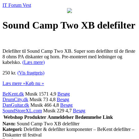
IT Forum Vest
Sound Camp Two XB delefilter
Delefilter til Sound Camp Two XB. Super som delefilter til de fleste
8 ohms PA diskanter og horn. Pre-monteret med ledninger og
kabelsko.
(Læs mere)
250 kr.
(Vis fragtpris)
Læs mere »
Køb nu »
BeKent.dk
Musik 1571 4,9
Besøg
DrumCity.dk
Musik 73 4,8
Besøg
DanGuitar.dk
Musik 466 4,8
Besøg
SoundStoreXL.com
Musik 229 4,7
Besøg
Webshop
Produkter
Anmeldelser
Bedømmelse
Link
Navn:
Sound Camp Two XB delefilter
Kategori:
Delefilter & delefilter komponenter – BeKent delefilter –
Diskanter til festival