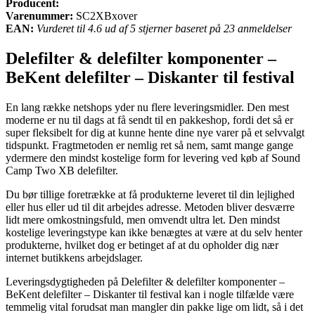
Producent:
Varenummer:
SC2XBxover
EAN:
Vurderet til 4.6 ud af 5 stjerner baseret på 23 anmeldelser
Delefilter & delefilter komponenter –
BeKent delefilter – Diskanter til festival
En lang række netshops yder nu flere leveringsmidler. Den mest
moderne er nu til dags at få sendt til en pakkeshop, fordi det så er
super fleksibelt for dig at kunne hente dine nye varer på et selvvalgt
tidspunkt. Fragtmetoden er nemlig ret så nem, samt mange gange
ydermere den mindst kostelige form for levering ved køb af Sound
Camp Two XB delefilter.
Du bør tillige foretrække at få produkterne leveret til din lejlighed
eller hus eller ud til dit arbejdes adresse. Metoden bliver desværre
lidt mere omkostningsfuld, men omvendt ultra let. Den mindst
kostelige leveringstype kan ikke benægtes at være at du selv henter
produkterne, hvilket dog er betinget af at du opholder dig nær
internet butikkens arbejdslager.
Leveringsdygtigheden på Delefilter & delefilter komponenter –
BeKent delefilter – Diskanter til festival kan i nogle tilfælde være
temmelig vital forudsat man mangler din pakke lige om lidt, så i det