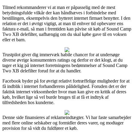
Tilmed rekommanderer vi at man er påpasselig med de mest
betydningsfulde vilkår der kan håndhæves i forbindelse med
bestillingen, eksempelvis den bytteret internet firmaet benytter. I den
relation er det i øvrigt vigtigt, at man til enhver tid opbevarer ens
faktura e-mail, så man i fremtiden kan påvise sit køb af Sound Camp
Two XB delefilter, uafhængig om du skal købe gave til en voksen
eller et barn.
Trustpilot giver dig immervæk habile chancer for at undersøge
diverse øvrige konsumenters ratings og derfor er det klogt, at du
tager et kig på internet forretningens bedømmelser af Sound Camp
Two XB delefilter forud for at du handler.
Facebook byder på for øvrigt relativt fortræffelige muligheder for at
få indblik i internet forhandlerens pålidelighed. Foruden det er der
faktisk internet virksomheder hvor man kan give en kritik af deres
køb, hvilket lige så vel burde bruges til at få et indtryk af
tilfredsheden hos kunderne.
Denne side finansieres af reklameindtægter. Vi har faste samarbejder
med flere online selskaber og formidler deres varer, og modtager
provision for så vidt du fuldfører et køb.