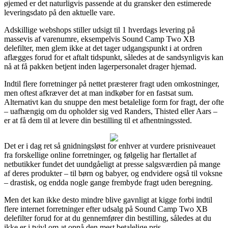
øjemed er det naturligvis passende at du gransker den estimerede
leveringsdato på den aktuelle vare.
Adskillige webshops stiller udsigt til 1 hverdags levering på
massevis af varenumre, eksempelvis Sound Camp Two XB
delefilter, men glem ikke at det tager udgangspunkt i at ordren
aflægges forud for et aftalt tidspunkt, således at de sandsynligvis kan
nå at få pakken betjent inden lagerpersonalet drager hjemad.
Indtil flere forretninger på nettet præsterer fragt uden omkostninger,
men oftest afkræver det at man indkøber for en fastsat sum.
Alternativt kan du snuppe den mest betalelige form for fragt, der ofte
– uafhængig om du opholder sig ved Randers, Thisted eller Aars –
er at få dem til at levere din bestilling til et afhentningssted.
Det er i dag ret så gnidningsløst for enhver at vurdere prisniveauet
fra forskellige online forretninger, og følgelig har flertallet af
netbutikker fundet det uundgåeligt at presse salgsværdien på mange
af deres produkter – til børn og babyer, og endvidere også til voksne
– drastisk, og endda nogle gange frembyde fragt uden beregning.
Men det kan ikke desto mindre blive gavnligt at kigge forbi indtil
flere internet forretninger efter udsalg på Sound Camp Two XB
delefilter forud for at du gennemfører din bestilling, således at du
ikke er i tvivl om at opnå den mest betalelige pris.