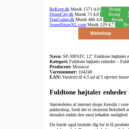
BeKent.dk
Musik 1571 4,9
Besøg
DrumCity.dk
Musik 73 4,8
Besøg
DanGuitar.dk
Musik 466 4,8
Besøg
SoundStoreXL.com
Musik 229 4,7
Be
Webshop
Navn:
SP-30PATC 12″ Fuldtone højttaler 
Kategori:
Fuldtone højtaler enheder – Fuldto
Producent:
Monacor
Varenummer:
104240
EAN:
Vurderet til 4.5 ud af 5 stjerner bas
Fuldtone højtaler enheder 
Størstedelen af internet shops foreslår i vor
pakkeshop, fordi det er ekstremt fleksibelt
desuden endda den mest letkøbte mulighed 
Du burde også beslutte dig for at få produkt