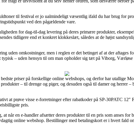
for fragt er utvivlsomt at du selv henter ordren, som desværre beroer p
dtoner til festival er jo ualmindeligt væsentlig ifald du har brug for pro
eringstidspunkt ved den pågældende vare.
muligheden for dag-til-dag levering på deres primære produkter, eksemp
dsendes tidligere end et konkret klokkeslæt, således at de højst sandsynlig
evering uden omkostninger, men i reglen er det betinget af at der aftages
t typisk – uden hensyn til om man opholder sig tæt på Viborg, Værløse el
de bedste priser på forskellige online webshops, og derfor har utallige M
produkter – til drenge og piger, og desuden også til damer og herrer – 
ativt at prøve visse e-forretninger efter rabatkoder på SP-30PATC 12″ 
isbilligste pris.
at når en e-handler afsætter deres produkter til en pris som anses for b
nydagtig online webshop. Bestillinger med betalingskort er i hvert fald