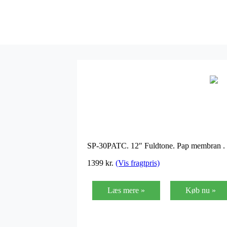
SP-30PATC. 12″ Fuldtone. Pap membran . 
1399 kr.
(Vis fragtpris)
Læs mere »
Køb nu »