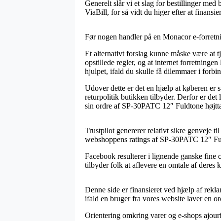
Generelt slår vi et slag for bestillinger me
ViaBill, for så vidt du higer efter at finansie
Før nogen handler på en Monacor e-forretnin
Et alternativt forslag kunne måske være at t
opstillede regler, og at internet forretninge
hjulpet, ifald du skulle få dilemmaer i forbi
Udover dette er det en hjælp at køberen er 
returpolitik butikken tilbyder. Derfor er det
sin ordre af SP-30PATC 12″ Fuldtone højttale
Trustpilot genererer relativt sikre genveje t
webshoppens ratings af SP-30PATC 12″ Fuld
Facebook resulterer i lignende ganske fine c
tilbyder folk at aflevere en omtale af deres 
Denne side er finansieret ved hjælp af rekl
ifald en bruger fra vores website laver en or
Orientering omkring varer og e-shops ajourfø