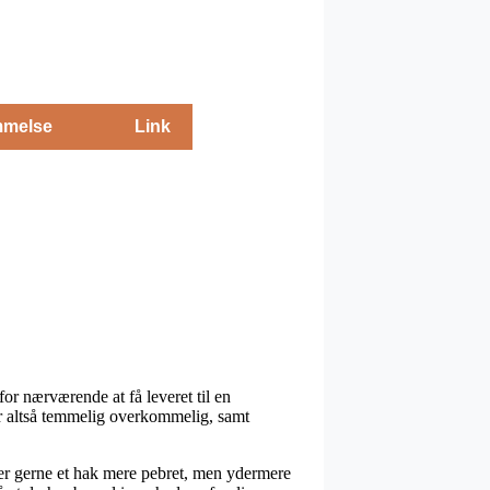
melse
Link
for nærværende at få leveret til en
 er altså temmelig overkommelig, samt
n er gerne et hak mere pebret, men ydermere