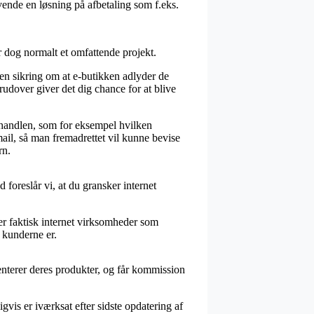
nvende en løsning på afbetaling som f.eks.
r dog normalt et omfattende projekt.
 en sikring om at e-butikken adlyder de
erudover giver det dig chance for at blive
d handlen, som for eksempel hvilken
mail, så man fremadrettet vil kunne bevise
rn.
 foreslår vi, at du gransker internet
der faktisk internet virksomheder som
e kunderne er.
enterer deres produkter, og får kommission
vis er iværksat efter sidste opdatering af