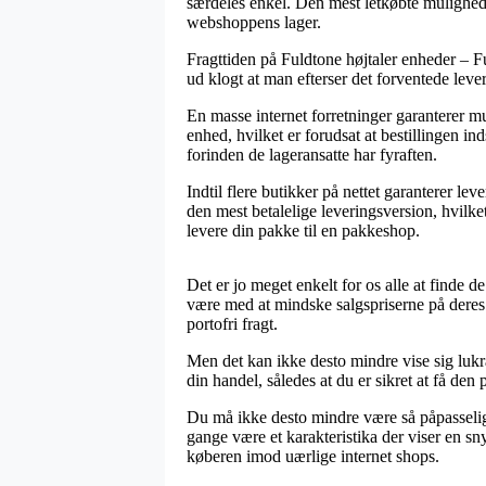
særdeles enkel. Den mest letkøbte mulighed 
webshoppens lager.
Fragttiden på Fuldtone højtaler enheder – Ful
ud klogt at man efterser det forventede lev
En masse internet forretninger garanterer 
enhed, hvilket er forudsat at bestillingen in
forinden de lageransatte har fyraften.
Indtil flere butikker på nettet garanterer l
den mest betalelige leveringsversion, hvilke
levere din pakke til en pakkeshop.
Det er jo meget enkelt for os alle at finde 
være med at mindske salgspriserne på deres 
portofri fragt.
Men det kan ikke desto mindre vise sig lukr
din handel, således at du er sikret at få den pr
Du må ikke desto mindre være så påpasselig, 
gange være et karakteristika der viser en s
køberen imod uærlige internet shops.