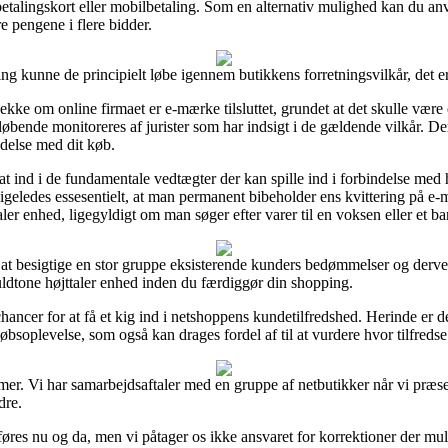
d betalingskort eller mobilbetaling. Som en alternativ mulighed kan du a
re pengene i flere bidder.
g kunne de principielt løbe igennem butikkens forretningsvilkår, det e
jekke om online firmaet er e-mærke tilsluttet, grundet at det skulle være
n løbende monitoreres af jurister som har indsigt i de gældende vilkår. D
ndelse med dit køb.
sat ind i de fundamentale vedtægter der kan spille ind i forbindelse me
 ligeledes essesentielt, at man permanent bibeholder ens kvittering på e-
r enhed, ligegyldigt om man søger efter varer til en voksen eller et ba
il at besigtige en stor gruppe eksisterende kunders bedømmelser og derved
tone højttaler enhed inden du færdiggør din shopping.
hancer for at få et kig ind i netshoppens kundetilfredshed. Herinde er 
købsoplevelse, som også kan drages fordel af til at vurdere hvor tilfreds
amer. Vi har samarbejdsaftaler med en gruppe af netbutikker når vi præs
dre.
res nu og da, men vi påtager os ikke ansvaret for korrektioner der mulig