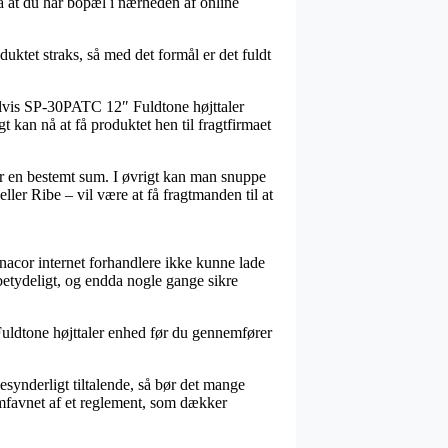
å at du har bopæl i nærheden af online
duktet straks, så med det formål er det fuldt
elvis SP-30PATC 12″ Fuldtone højttaler
t kan nå at få produktet hen til fragtfirmaet
 for en bestemt sum. I øvrigt kan man snuppe
ler Ribe – vil være at få fragtmanden til at
onacor internet forhandlere ikke kunne lade
betydeligt, og endda nogle gange sikre
Fuldtone højttaler enhed før du gennemfører
esynderligt tiltalende, så bør det mange
 omfavnet af et reglement, som dækker