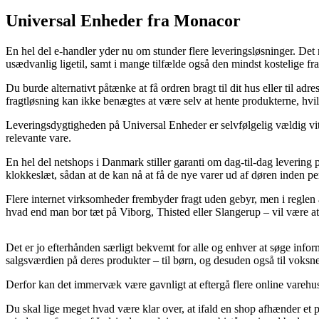
Universal Enheder fra Monacor
En hel del e-handler yder nu om stunder flere leveringsløsninger. Det 
usædvanlig ligetil, samt i mange tilfælde også den mindst kostelige fr
Du burde alternativt påtænke at få ordren bragt til dit hus eller til 
fragtløsning kan ikke benægtes at være selv at hente produkterne, hvi
Leveringsdygtigheden på Universal Enheder er selvfølgelig vældig vital 
relevante vare.
En hel del netshops i Danmark stiller garanti om dag-til-dag levering 
klokkeslæt, sådan at de kan nå at få de nye varer ud af døren inden per
Flere internet virksomheder frembyder fragt uden gebyr, men i reglen 
hvad end man bor tæt på Viborg, Thisted eller Slangerup – vil være at 
Det er jo efterhånden særligt bekvemt for alle og enhver at søge infor
salgsværdien på deres produkter – til børn, og desuden også til voksn
Derfor kan det immervæk være gavnligt at eftergå flere online varehuse
Du skal lige meget hvad være klar over, at ifald en shop afhænder et p