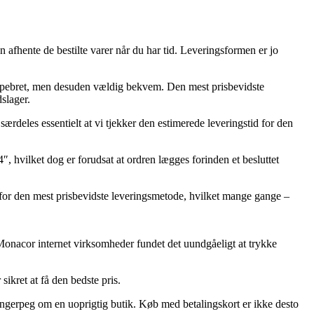
 afhente de bestilte varer når du har tid. Leveringsformen er jo
mere pebret, men desuden vældig bekvem. Den mest prisbevidste
slager.
ærdeles essentielt at vi tjekker den estimerede leveringstid for den
, hvilket dog er forudsat at ordren lægges forinden et besluttet
g for den mest prisbevidste leveringsmetode, hvilket mange gange –
e Monacor internet virksomheder fundet det uundgåeligt at trykke
ikret at få den bedste pris.
 fingerpeg om en uoprigtig butik. Køb med betalingskort er ikke desto