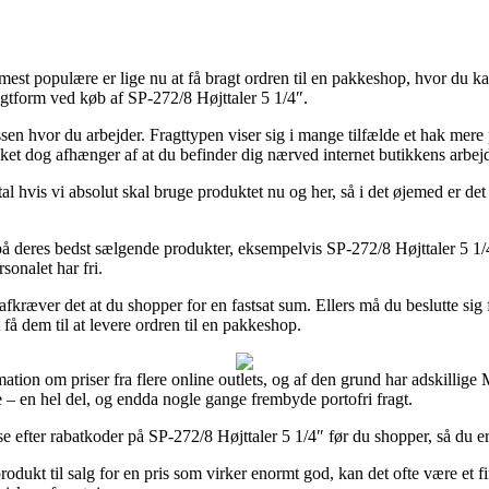
mest populære er lige nu at få bragt ordren til en pakkeshop, hvor du kan
agtform ved køb af SP-272/8 Højttaler 5 1/4″.
adressen hvor du arbejder. Fragttypen viser sig i mange tilfælde et hak 
lket dog afhænger af at du befinder dig nærved internet butikkens arbejd
hvis vi absolut skal bruge produktet nu og her, så i det øjemed er det s
på deres bedst sælgende produkter, eksempelvis SP-272/8 Højttaler 5 1/4″
sonalet har fri.
afkræver det at du shopper for en fastsat sum. Ellers må du beslutte si
få dem til at levere ordren til en pakkeshop.
mation om priser fra flere online outlets, og af den grund har adskillig
e – en hel del, og endda nogle gange frembyde portofri fragt.
 efter rabatkoder på SP-272/8 Højttaler 5 1/4″ før du shopper, så du er s
rodukt til salg for en pris som virker enormt god, kan det ofte være et