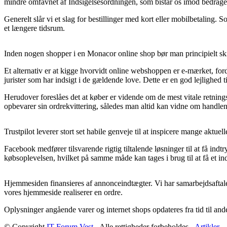
mindre omfavnet af Indsigelsesordningen, som bistår os imod bedrager
Generelt slår vi et slag for bestillinger med kort eller mobilbetaling
et længere tidsrum.
Inden nogen shopper i en Monacor online shop bør man principielt ski
Et alternativ er at kigge hvorvidt online webshoppen er e-mærket, fordi
jurister som har indsigt i de gældende love. Dette er en god lejlighed 
Herudover foreslåes det at køber er vidende om de mest vitale retningsl
opbevarer sin ordrekvittering, således man altid kan vidne om handlen
Trustpilot leverer stort set habile genveje til at inspicere mange aktue
Facebook medfører tilsvarende rigtig tiltalende løsninger til at få in
købsoplevelsen, hvilket på samme måde kan tages i brug til at få et in
Hjemmesiden finansieres af annonceindtægter. Vi har samarbejdsaftale
vores hjemmeside realiserer en ordre.
Oplysninger angående varer og internet shops opdateres fra tid til and
© Copyright
IT Forum Vest
- Alle rettigheder forbeholdes -
Artikler