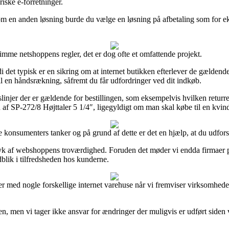
iske e-forretninger.
. Som en anden løsning burde du vælge en løsning på afbetaling som for e
mme netshoppens regler, det er dog ofte et omfattende projekt.
 det typisk er en sikring om at internet butikken efterlever de gældende 
til en håndsrækning, såfremt du får udfordringer ved dit indkøb.
injer der er gældende for bestillingen, som eksempelvis hvilken returret 
 af SP-272/8 Højttaler 5 1/4″, ligegyldigt om man skal købe til en kvin
lle konsumenters tanker og på grund af dette er det en hjælp, at du udfor
dtryk af webshoppens troværdighed. Foruden det møder vi endda firmaer på
dblik i tilfredsheden hos kunderne.
r med nogle forskellige internet varehuse når vi fremviser virksomhede
en, men vi tager ikke ansvar for ændringer der muligvis er udført siden 