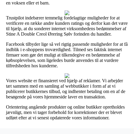
en voksen eller et barn.
Trustpilot indebærer temmelig fordelagtige muligheder for at
verificere en række andre kunders ratings og derfor kan det være
til hjælp, at du sonderer internet virksomhedens bedømmelser af
Stine A Double Creol Ørering Sølv forinden du handler.
Facebook tilbyder lige så vel rigtig passende muligheder for at få
indblik i e-shoppens troværdighed. Tilmed ses faktisk internet
firmaer som gør det muligt at tilkendegive en bedømmelse af
købsoplevelsen, som ligeledes burde anvendes til at vurdere
tilfredsheden hos kunderne.
Vores website er finansieret ved hjælp af reklamer. Vi arbejder
tæt sammen med en samling af webbutikker i form af at vi
publicerer butikkernes tilbud, og indhenter betaling om en af de
besøgende på vores hjemmeside laver en transaktion.
Orientering angående produkter og online butikker opretholdes
jævnligt, men vi tager forbehold for korrektioner der er blevet
udført efter at vi senest opdaterede vores informationer.