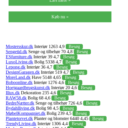
Læs mere »
Køb nu »
Mostersskur.dk
Interiør 1263 4,9
Besøg
Sengetid.dk
Senge og tilbehør 70 4,8
Besøg
ESfurniture.dk
Interiør 39 4,7
Besøg
LuxoLiving.dk
Bolig 5338 4,7
Besøg
Lepong.dk
Interiør 36 4,7
Besøg
DesignGaragen.dk
Interiør 519 4,7
Besøg
MoreLand.dk
Have 5148 4,65
Besøg
Boboonline.dk
Interiør 1276 4,6
Besøg
Hoejgaardbrugskunst.dk
Interiør 20 4,6
Besøg
Illux.dk
Dekoration 235 4,6
Besøg
RAW58.dk
Bolig 68 4,6
Besøg
BedreNætter.dk
Senge og tilbehør 726 4,6
Besøg
Bydahlliving.dk
Bolig 98 4,5
Besøg
MøbelKompagniet.dk
Bolig 239 4,5
Besøg
Plantetorvet.dk
Planter og blomster 6440 4,45
Besøg
TrendyLiving.dk
Interiør 1306 4,4
Besøg