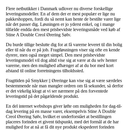
Flere netbutikker i Danmark udlover nu diverse forskellige
leveringsmodeller. En af dem der er mest populær er lige nu
pakkeshoppen, fordi du så nemt kan hente de bestilte varer lige
når det passer dig. Løsningen er jo yderst enkel, og i mange
tilfælde endda den mest prisbevidste leveringsmåde ved køb af
Stine A Double Creol Ørering Sølv.
Du burde tillige beslutte dig for at få varerne leveret til din bolig
eller til når du er på job. Fragtløsningen viser sig ofte en kende
dyrere, men også meget simpel. Den mest prisbevidste
leveringsmodel vil dog altid vise sig at være at du selv henter
varerne, men den mulighed afhænger af at du bor med kort
afstand til online forretningens tilholdssted.
Fragttiden på Smykker || Øreringe kan vise sig at være særdeles
bestemmende når man mangler ordren om få sekunder, så derfor
er det virkelig klogt at vi ser nærmere på den forventede
leveringstid på det pågældende produkt.
En del internet webshops giver løfte om muligheden for dag-til-
dag levering på en masse varer, eksempelvis Stine A Double
Creol Ørering Sølv, hvilket er underforstået at bestillingen
placeres forinden et givent tidspunkt, med det formål at de har
mulighed for at nå at få dit nye produkt ekspederet forinden