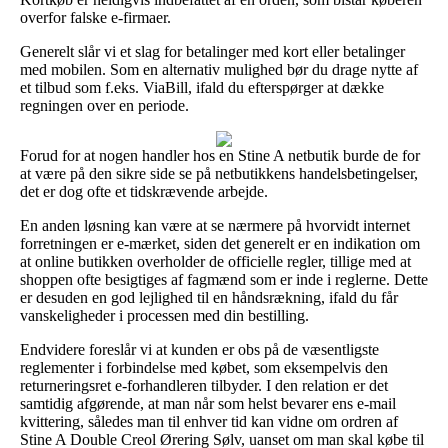
overfor falske e-firmaer.
Generelt slår vi et slag for betalinger med kort eller betalinger
med mobilen. Som en alternativ mulighed bør du drage nytte af
et tilbud som f.eks. ViaBill, ifald du efterspørger at dække
regningen over en periode.
Forud for at nogen handler hos en Stine A netbutik burde de for
at være på den sikre side se på netbutikkens handelsbetingelser,
det er dog ofte et tidskrævende arbejde.
En anden løsning kan være at se nærmere på hvorvidt internet
forretningen er e-mærket, siden det generelt er en indikation om
at online butikken overholder de officielle regler, tillige med at
shoppen ofte besigtiges af fagmænd som er inde i reglerne. Dette
er desuden en god lejlighed til en håndsrækning, ifald du får
vanskeligheder i processen med din bestilling.
Endvidere foreslår vi at kunden er obs på de væsentligste
reglementer i forbindelse med købet, som eksempelvis den
returneringsret e-forhandleren tilbyder. I den relation er det
samtidig afgørende, at man når som helst bevarer ens e-mail
kvittering, således man til enhver tid kan vidne om ordren af
Stine A Double Creol Ørering Sølv, uanset om man skal købe til