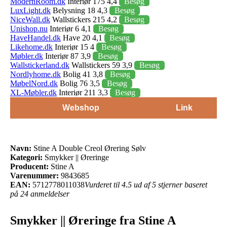
ModernRoom.dk
Interiør 175 4,4
Besøg
LuxLight.dk
Belysning 18 4,3
Besøg
NiceWall.dk
Wallstickers 215 4,2
Besøg
Unishop.nu
Interiør 6 4,1
Besøg
HaveHandel.dk
Have 20 4,1
Besøg
Likehome.dk
Interiør 15 4
Besøg
Møbler.dk
Interiør 87 3,9
Besøg
Wallstickerland.dk
Wallstickers 59 3,9
Besøg
Nordlyhome.dk
Bolig 41 3,8
Besøg
MøbelNord.dk
Bolig 76 3,5
Besøg
XL-Møbler.dk
Interiør 211 3,3
Besøg
Webshop
Link
Navn:
Stine A Double Creol Ørering Sølv
Kategori:
Smykker || Øreringe
Producent:
Stine A
Varenummer:
9843685
EAN:
5712778011038
Vurderet til 4.5 ud af 5 stjerner baseret
på 24 anmeldelser
Smykker || Øreringe fra Stine A