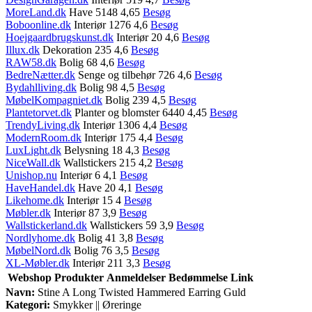
MoreLand.dk
Have 5148 4,65
Besøg
Boboonline.dk
Interiør 1276 4,6
Besøg
Hoejgaardbrugskunst.dk
Interiør 20 4,6
Besøg
Illux.dk
Dekoration 235 4,6
Besøg
RAW58.dk
Bolig 68 4,6
Besøg
BedreNætter.dk
Senge og tilbehør 726 4,6
Besøg
Bydahlliving.dk
Bolig 98 4,5
Besøg
MøbelKompagniet.dk
Bolig 239 4,5
Besøg
Plantetorvet.dk
Planter og blomster 6440 4,45
Besøg
TrendyLiving.dk
Interiør 1306 4,4
Besøg
ModernRoom.dk
Interiør 175 4,4
Besøg
LuxLight.dk
Belysning 18 4,3
Besøg
NiceWall.dk
Wallstickers 215 4,2
Besøg
Unishop.nu
Interiør 6 4,1
Besøg
HaveHandel.dk
Have 20 4,1
Besøg
Likehome.dk
Interiør 15 4
Besøg
Møbler.dk
Interiør 87 3,9
Besøg
Wallstickerland.dk
Wallstickers 59 3,9
Besøg
Nordlyhome.dk
Bolig 41 3,8
Besøg
MøbelNord.dk
Bolig 76 3,5
Besøg
XL-Møbler.dk
Interiør 211 3,3
Besøg
Webshop
Produkter
Anmeldelser
Bedømmelse
Link
Navn:
Stine A Long Twisted Hammered Earring Guld
Kategori:
Smykker || Øreringe