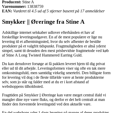
Producent:
Stine A
Varenummer:
13838759
EAN:
Vurderet til 4.5 ud af 5 stjerner baseret på 17 anmeldelser
Smykker || Øreringe fra Stine A
Adskillige internet selskaber udlover efterhånden et hav af
forskellige leveringsudgaver. En af de mest populære er lige nu
levering til et afhentningssted, hvor du selv afhenter de bestilte
produkter på et valgfrit tidspunkt. Fragtmuligheden er altså yderst
simpel, samt tit desuden den mest prisbevidste fragtmetode ved køb
af Stine A Long Twisted Hammered Earring Guld.
Du kan derudover forsøge at få pakken leveret hjem til dig privat
eller ud til dit arbejde. Leveringsformen viser sig ofte en tak mere
omkostningsfuld, men samtidig virkelig smertefri. Den billigste form
for levering vil dog i de fleste tilfælde være at hente produkterne
selv, som jo står og falder med at du er i kort afstand af
webshoppens tilholdssted.
Fragttiden på Smykker || Øreringe kan være meget central ifald vi
mangler dine nye varer fluks, og derfor er det helt centralt at man
finder den forventede leveringstid ved den aktuelle vare.
En del webshops yder 1 dags levering på mange af deres produkter,