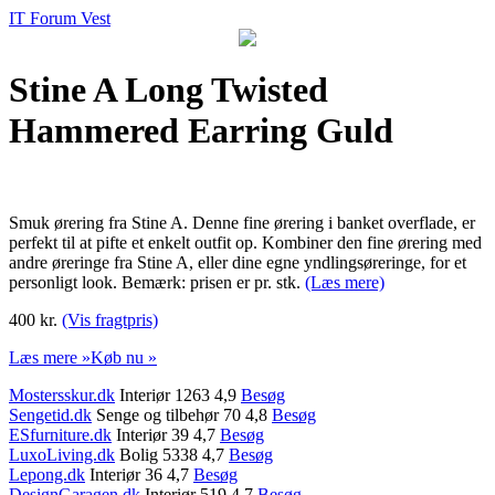
IT Forum Vest
Stine A Long Twisted
Hammered Earring Guld
Smuk ørering fra Stine A. Denne fine ørering i banket overflade, er
perfekt til at pifte et enkelt outfit op. Kombiner den fine ørering med
andre øreringe fra Stine A, eller dine egne yndlingsøreringe, for et
personligt look. Bemærk: prisen er pr. stk.
(Læs mere)
400 kr.
(Vis fragtpris)
Læs mere »
Køb nu »
Mostersskur.dk
Interiør 1263 4,9
Besøg
Sengetid.dk
Senge og tilbehør 70 4,8
Besøg
ESfurniture.dk
Interiør 39 4,7
Besøg
LuxoLiving.dk
Bolig 5338 4,7
Besøg
Lepong.dk
Interiør 36 4,7
Besøg
DesignGaragen.dk
Interiør 519 4,7
Besøg