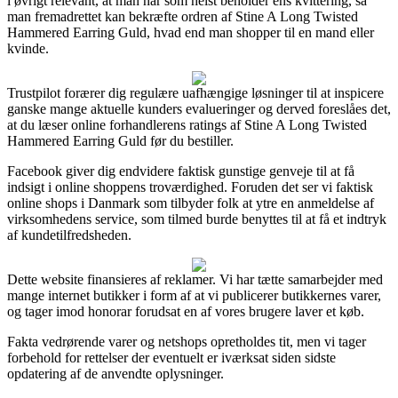
i øvrigt relevant, at man når som helst beholder ens kvittering, så
man fremadrettet kan bekræfte ordren af Stine A Long Twisted
Hammered Earring Guld, hvad end man shopper til en mand eller
kvinde.
Trustpilot forærer dig regulære uafhængige løsninger til at inspicere
ganske mange aktuelle kunders evalueringer og derved foreslåes det,
at du læser online forhandlerens ratings af Stine A Long Twisted
Hammered Earring Guld før du bestiller.
Facebook giver dig endvidere faktisk gunstige genveje til at få
indsigt i online shoppens troværdighed. Foruden det ser vi faktisk
online shops i Danmark som tilbyder folk at ytre en anmeldelse af
virksomhedens service, som tilmed burde benyttes til at få et indtryk
af kundetilfredsheden.
Dette website finansieres af reklamer. Vi har tætte samarbejder med
mange internet butikker i form af at vi publicerer butikkernes varer,
og tager imod honorar forudsat en af vores brugere laver et køb.
Fakta vedrørende varer og netshops opretholdes tit, men vi tager
forbehold for rettelser der eventuelt er iværksat siden sidste
opdatering af de anvendte oplysninger.