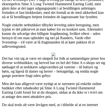
eksempelvis Stine A Long Twisted Hammered Earring Guld, men
glem ikke at det tager udgangspunkt i at bestillingen anbringes
forinden et fast klokkeslæt, med det formål at de med sikkerhed kan
nå at få bestillingen betjent forinden de lageransatte har fyraften.
Nogle enkelte netbutikker tilbyder levering uden beregning, men
typisk er det påkrævet at man køber for en konkret sum. Alternativt
kunne du udvælge den billigste fragtløsning, hvilket oftest – uden
hensyn til om man opholder sig tæt på Randers, Varde eller
Svenstrup – vil være at få fragtmanden til at køre pakken til et
udleveringssted.
Det har vist sig at være ret simpelt for folk at sammenligne priser hos
diverse webbutikker, og herved har en hel del Stine A e-shops set sig
nødsaget til at nedskære salgsværdien på varerne – til babyer og
børn, og ligeså til damer og herrer – betragteligt, og endda nogle
gange præstere fragt uden gebyr.
Men det kan alligevel være nyttigt at se nærmere på enkelte online
butikker efter rabatkoder på Stine A Long Twisted Hammered
Earring Guld forud for at du shopper, sådan at du ikke er i tvivl om
at antage den mest attraktive pris.
Du skal trods alt være årvågen med, at i tilfælde af at en internet