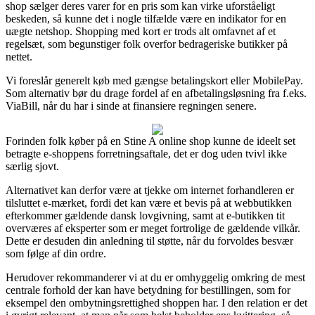
shop sælger deres varer for en pris som kan virke uforståeligt
beskeden, så kunne det i nogle tilfælde være en indikator for en
uægte netshop. Shopping med kort er trods alt omfavnet af et
regelsæt, som begunstiger folk overfor bedrageriske butikker på
nettet.
Vi foreslår generelt køb med gængse betalingskort eller MobilePay.
Som alternativ bør du drage fordel af en afbetalingsløsning fra f.eks.
ViaBill, når du har i sinde at finansiere regningen senere.
Forinden folk køber på en Stine A online shop kunne de ideelt set
betragte e-shoppens forretningsaftale, det er dog uden tvivl ikke
særlig sjovt.
Alternativet kan derfor være at tjekke om internet forhandleren er
tilsluttet e-mærket, fordi det kan være et bevis på at webbutikken
efterkommer gældende dansk lovgivning, samt at e-butikken tit
overværes af eksperter som er meget fortrolige de gældende vilkår.
Dette er desuden din anledning til støtte, når du forvoldes besvær
som følge af din ordre.
Herudover rekommanderer vi at du er omhyggelig omkring de mest
centrale forhold der kan have betydning for bestillingen, som for
eksempel den ombytningsrettighed shoppen har. I den relation er det