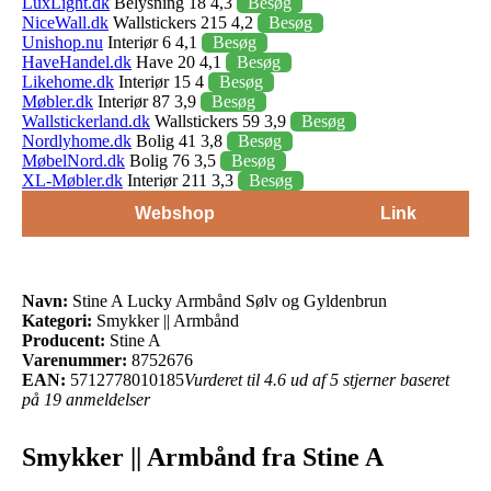
LuxLight.dk
Belysning 18 4,3
Besøg
NiceWall.dk
Wallstickers 215 4,2
Besøg
Unishop.nu
Interiør 6 4,1
Besøg
HaveHandel.dk
Have 20 4,1
Besøg
Likehome.dk
Interiør 15 4
Besøg
Møbler.dk
Interiør 87 3,9
Besøg
Wallstickerland.dk
Wallstickers 59 3,9
Besøg
Nordlyhome.dk
Bolig 41 3,8
Besøg
MøbelNord.dk
Bolig 76 3,5
Besøg
XL-Møbler.dk
Interiør 211 3,3
Besøg
Webshop
Link
Navn:
Stine A Lucky Armbånd Sølv og Gyldenbrun
Kategori:
Smykker || Armbånd
Producent:
Stine A
Varenummer:
8752676
EAN:
5712778010185
Vurderet til 4.6 ud af 5 stjerner baseret
på 19 anmeldelser
Smykker || Armbånd fra Stine A