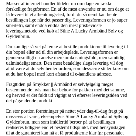
Masser af internet handler tildeler nu om dage en række
forskellige fragtformer. En af de mest anvendte er nu om dage at
få leveret til et afhentningssted, fordi du så nemt kan hente
bestillingen lige når det passer dig. Leveringsformen er jo super
smertefri, samt endda endda den mest prisbevidste
leveringsmetode ved køb af Stine A Lucky Armbånd Sølv og
Gyldenbrun.
Du kan lige så vel påtænke at bestille produkterne til levering til
din bopæl eller ud til din arbejdsplads. Leveringsformen er
gennemsnitligt en anelse mere omkostningsfuld, men samtidig
ualmindeligt smart. Den mest betalelige slags levering vil dog
altid være at du selv henter ordren, som desværre stiller krav om
at du har bopæl med kort afstand til e-handlens adresse.
Fragttiden på Smykker || Armbånd er selvfølgelig meget
bestemmende hvis man har behov for pakken med det samme,
og herved er det fuldt ud vigtigt at vi efterser leveringstiden ved
det pågældende produkt.
En stor portion forretninger på nettet yder dag-til-dag fragt på
massevis af varer, eksempelvis Stine A Lucky Armbånd Sølv og
Gyldenbrun, men som imidlertid beroer på at bestillingen
realiseres tidligere end et bestemt tidspunkt, med hensynstagen
til at de garanteret kan nå at få produkterne klar før personalet