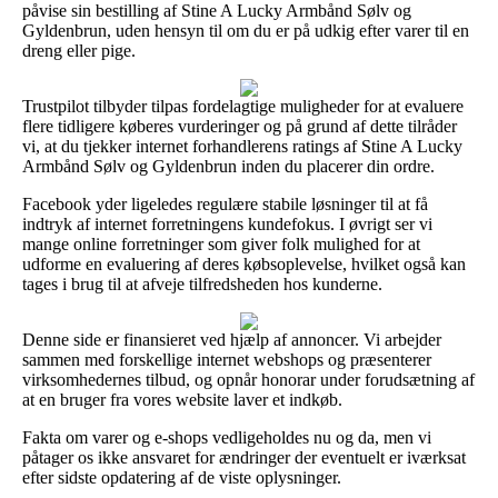
påvise sin bestilling af Stine A Lucky Armbånd Sølv og
Gyldenbrun, uden hensyn til om du er på udkig efter varer til en
dreng eller pige.
Trustpilot tilbyder tilpas fordelagtige muligheder for at evaluere
flere tidligere køberes vurderinger og på grund af dette tilråder
vi, at du tjekker internet forhandlerens ratings af Stine A Lucky
Armbånd Sølv og Gyldenbrun inden du placerer din ordre.
Facebook yder ligeledes regulære stabile løsninger til at få
indtryk af internet forretningens kundefokus. I øvrigt ser vi
mange online forretninger som giver folk mulighed for at
udforme en evaluering af deres købsoplevelse, hvilket også kan
tages i brug til at afveje tilfredsheden hos kunderne.
Denne side er finansieret ved hjælp af annoncer. Vi arbejder
sammen med forskellige internet webshops og præsenterer
virksomhedernes tilbud, og opnår honorar under forudsætning af
at en bruger fra vores website laver et indkøb.
Fakta om varer og e-shops vedligeholdes nu og da, men vi
påtager os ikke ansvaret for ændringer der eventuelt er iværksat
efter sidste opdatering af de viste oplysninger.