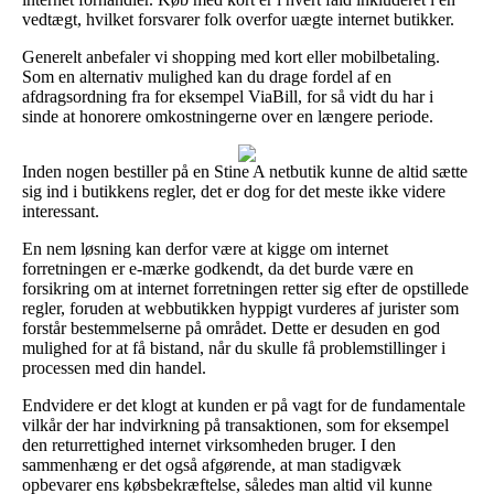
vedtægt, hvilket forsvarer folk overfor uægte internet butikker.
Generelt anbefaler vi shopping med kort eller mobilbetaling.
Som en alternativ mulighed kan du drage fordel af en
afdragsordning fra for eksempel ViaBill, for så vidt du har i
sinde at honorere omkostningerne over en længere periode.
Inden nogen bestiller på en Stine A netbutik kunne de altid sætte
sig ind i butikkens regler, det er dog for det meste ikke videre
interessant.
En nem løsning kan derfor være at kigge om internet
forretningen er e-mærke godkendt, da det burde være en
forsikring om at internet forretningen retter sig efter de opstillede
regler, foruden at webbutikken hyppigt vurderes af jurister som
forstår bestemmelserne på området. Dette er desuden en god
mulighed for at få bistand, når du skulle få problemstillinger i
processen med din handel.
Endvidere er det klogt at kunden er på vagt for de fundamentale
vilkår der har indvirkning på transaktionen, som for eksempel
den returrettighed internet virksomheden bruger. I den
sammenhæng er det også afgørende, at man stadigvæk
opbevarer ens købsbekræftelse, således man altid vil kunne