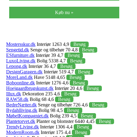
Køb nu »
Mostersskur.dk
Interiør 1263 4,9
Besøg
Sengetid.dk
Senge og tilbehør 70 4,8
Besøg
ESfurniture.dk
Interiør 39 4,7
Besøg
LuxoLiving.dk
Bolig 5338 4,7
Besøg
Lepong.dk
Interiør 36 4,7
Besøg
DesignGaragen.dk
Interiør 519 4,7
Besøg
MoreLand.dk
Have 5148 4,65
Besøg
Boboonline.dk
Interiør 1276 4,6
Besøg
Hoejgaardbrugskunst.dk
Interiør 20 4,6
Besøg
Illux.dk
Dekoration 235 4,6
Besøg
RAW58.dk
Bolig 68 4,6
Besøg
BedreNætter.dk
Senge og tilbehør 726 4,6
Besøg
Bydahlliving.dk
Bolig 98 4,5
Besøg
MøbelKompagniet.dk
Bolig 239 4,5
Besøg
Plantetorvet.dk
Planter og blomster 6440 4,45
Besøg
TrendyLiving.dk
Interiør 1306 4,4
Besøg
ModernRoom.dk
Interiør 175 4,4
Besøg