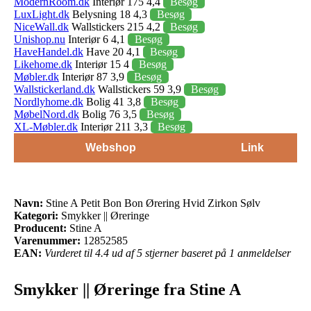
ModernRoom.dk
Interiør 175 4,4
Besøg
LuxLight.dk
Belysning 18 4,3
Besøg
NiceWall.dk
Wallstickers 215 4,2
Besøg
Unishop.nu
Interiør 6 4,1
Besøg
HaveHandel.dk
Have 20 4,1
Besøg
Likehome.dk
Interiør 15 4
Besøg
Møbler.dk
Interiør 87 3,9
Besøg
Wallstickerland.dk
Wallstickers 59 3,9
Besøg
Nordlyhome.dk
Bolig 41 3,8
Besøg
MøbelNord.dk
Bolig 76 3,5
Besøg
XL-Møbler.dk
Interiør 211 3,3
Besøg
Webshop
Link
Navn:
Stine A Petit Bon Bon Ørering Hvid Zirkon Sølv
Kategori:
Smykker || Øreringe
Producent:
Stine A
Varenummer:
12852585
EAN:
Vurderet til 4.4 ud af 5 stjerner baseret på 1 anmeldelser
Smykker || Øreringe fra Stine A