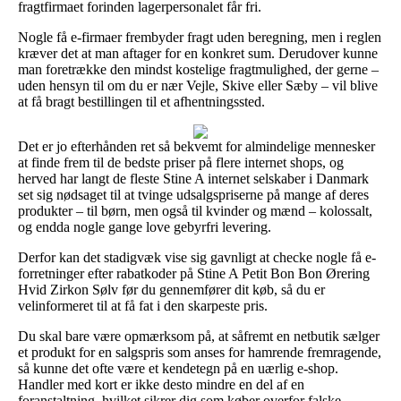
fragtfirmaet forinden lagerpersonalet får fri.
Nogle få e-firmaer frembyder fragt uden beregning, men i reglen
kræver det at man aftager for en konkret sum. Derudover kunne
man foretrække den mindst kostelige fragtmulighed, der gerne –
uden hensyn til om du er nær Vejle, Skive eller Sæby – vil blive
at få bragt bestillingen til et afhentningssted.
Det er jo efterhånden ret så bekvemt for almindelige mennesker
at finde frem til de bedste priser på flere internet shops, og
herved har langt de fleste Stine A internet selskaber i Danmark
set sig nødsaget til at tvinge udsalgspriserne på mange af deres
produkter – til børn, men også til kvinder og mænd – kolossalt,
og endda nogle gange love gebyrfri levering.
Derfor kan det stadigvæk vise sig gavnligt at checke nogle få e-
forretninger efter rabatkoder på Stine A Petit Bon Bon Ørering
Hvid Zirkon Sølv før du gennemfører dit køb, så du er
velinformeret til at få fat i den skarpeste pris.
Du skal bare være opmærksom på, at såfremt en netbutik sælger
et produkt for en salgspris som anses for hamrende fremragende,
så kunne det ofte være et kendetegn på en uærlig e-shop.
Handler med kort er ikke desto mindre en del af en
foranstaltning, hvilket sikrer dig som køber overfor falske