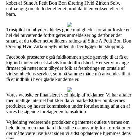
købet af Stine A Petit Bon Bon Ørering Hvid Zirkon Sølv,
uafhængig om du leder efter et produkt til en voksen eller et
barn.
Trustpilot frembyder aldeles gode muligheder for at udforske en
hel del nuværende forbrugeres anmeldelser og derfor er det
smart, at du tolker netbutikkens ratings af Stine A Petit Bon Bon
Ørering Hvid Zirkon Sølv inden du færdiggør din shopping.
Facebook præsterer også fuldkommen gode genveje til at få et
kig ind i internet selskabets kundetilfredshed. Her ser vi mange
firmaer på nettet som tilbyder folk at frembringe en omtale af
virksomhedens service, som på samme måde må anvendes til at
få et indblik i hvor glade kunderne er.
Vores website er finansieret ved hjælp af reklamer. Vi har aftaler
med utallige internet butikker da vi markedsfører butikkernes
produkter, og høster kommission under forudsætning af at en af
vores besøgende foretager en transaktion.
Vejledning vedrørende produkter og internet outlets værnes om
hele tiden, men man kan ikke stille os ansvarlig for korrektioner
der måtte være iværksat siden vi sidst opdaterede hjemmesidens
data.