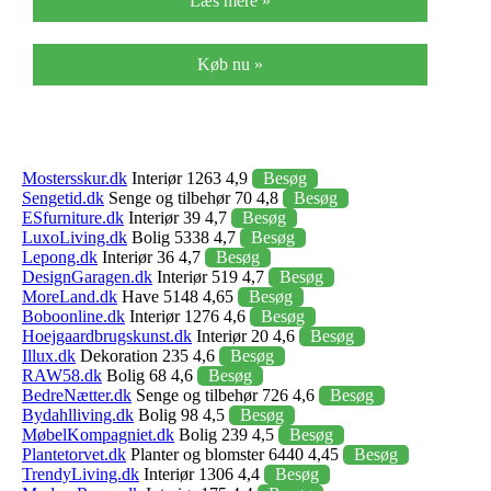
Læs mere »
Køb nu »
Mostersskur.dk
Interiør 1263 4,9
Besøg
Sengetid.dk
Senge og tilbehør 70 4,8
Besøg
ESfurniture.dk
Interiør 39 4,7
Besøg
LuxoLiving.dk
Bolig 5338 4,7
Besøg
Lepong.dk
Interiør 36 4,7
Besøg
DesignGaragen.dk
Interiør 519 4,7
Besøg
MoreLand.dk
Have 5148 4,65
Besøg
Boboonline.dk
Interiør 1276 4,6
Besøg
Hoejgaardbrugskunst.dk
Interiør 20 4,6
Besøg
Illux.dk
Dekoration 235 4,6
Besøg
RAW58.dk
Bolig 68 4,6
Besøg
BedreNætter.dk
Senge og tilbehør 726 4,6
Besøg
Bydahlliving.dk
Bolig 98 4,5
Besøg
MøbelKompagniet.dk
Bolig 239 4,5
Besøg
Plantetorvet.dk
Planter og blomster 6440 4,45
Besøg
TrendyLiving.dk
Interiør 1306 4,4
Besøg