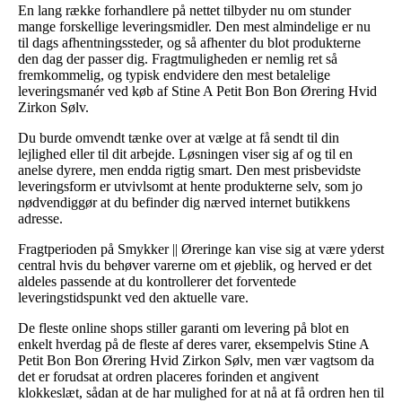
En lang række forhandlere på nettet tilbyder nu om stunder
mange forskellige leveringsmidler. Den mest almindelige er nu
til dags afhentningssteder, og så afhenter du blot produkterne
den dag der passer dig. Fragtmuligheden er nemlig ret så
fremkommelig, og typisk endvidere den mest betalelige
leveringsmanér ved køb af Stine A Petit Bon Bon Ørering Hvid
Zirkon Sølv.
Du burde omvendt tænke over at vælge at få sendt til din
lejlighed eller til dit arbejde. Løsningen viser sig af og til en
anelse dyrere, men endda rigtig smart. Den mest prisbevidste
leveringsform er utvivlsomt at hente produkterne selv, som jo
nødvendiggør at du befinder dig nærved internet butikkens
adresse.
Fragtperioden på Smykker || Øreringe kan vise sig at være yderst
central hvis du behøver varerne om et øjeblik, og herved er det
aldeles passende at du kontrollerer det forventede
leveringstidspunkt ved den aktuelle vare.
De fleste online shops stiller garanti om levering på blot en
enkelt hverdag på de fleste af deres varer, eksempelvis Stine A
Petit Bon Bon Ørering Hvid Zirkon Sølv, men vær vagtsom da
det er forudsat at ordren placeres forinden et angivent
klokkeslæt, sådan at de har mulighed for at nå at få ordren hen til