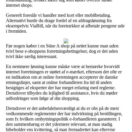
internet shops.
Generelt foreslår vi handler med kort eller mobilbetaling.
Alternativt burde du drage fordel af en afdragsløsning fra
eksempelvis ViaBill, når du foretrækker at afbetale pengene ude
i fremtiden.
Før nogen køber i en Stine A shop på nettet kunne man uden
tvivl bese e-shoppens forretningsbetingelser, dog er det uden
tvivl ikke særlig interessant.
En nemmere løsning kunne måske være at bemærke hvorvidt
internet forretningen er støttet af e-mærket, eftersom det ofte er
en indikation om at online forretningen accepterer de danske
retningslinjer, samt at online forhandleren fra tid til anden
besigtiges af eksperter der har meget erfaring med reglerne.
Derudover tilbydes du lejlighed til assistance, hvis du møder
udfordringer som følge af din shopping.
Derudover er det anbefalelsesværdigt at du er obs på de mest
vedkommende reglementer der har indvirkning på bestillingen,
som fx hvilken ombytningspolitik e-forhandleren garanterer. I
den sammenhæng er det ydermere relevant, at man stadig
bibeholder ens kvittering, så man fremadrettet kan eftervise