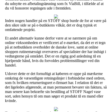
du udnytte en afbetalingsløsning som fx ViaBill, i tilfælde af at
du vil honorere regningen ude i fremtiden.
Inden nogen handler på en STOFF shop burde de for at være på
den sikre side se på e-butikkens vilkår, det er dog typisk et
omfattende projekt.
Et andet alternativ kunne derfor være at se nærmere på om
online virksomheden er verificeret af e-mærket, da det er et tegn
på at netbutikken overholder de danske love, samt at online
shoppen rutinemæssigt overværes af specialister der har indsigt i
vedtægterne på området. Det er en rigtig god anledning til en
hjælpende hånd, hvis du forvoldes problemstillinger ved din
handel.
Udover dette er det fornuftigt at køberen er oppe på mærkerne
omkring de væsentligste retningslinjer i forbindelse med ordren,
som fx hvilken returneringsret e-firmaet har. I relation til det er
det ligeledes afgørende, at man permanent bevarer sin faktura, så
man senere kan bekræfte sin bestilling af STOFF Nagel vase
sort, uden hensyn til om man søger et produkt til en mand eller
kvinde.