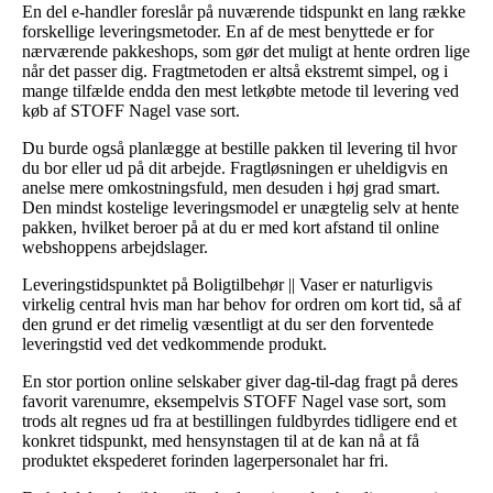
En del e-handler foreslår på nuværende tidspunkt en lang række
forskellige leveringsmetoder. En af de mest benyttede er for
nærværende pakkeshops, som gør det muligt at hente ordren lige
når det passer dig. Fragtmetoden er altså ekstremt simpel, og i
mange tilfælde endda den mest letkøbte metode til levering ved
køb af STOFF Nagel vase sort.
Du burde også planlægge at bestille pakken til levering til hvor
du bor eller ud på dit arbejde. Fragtløsningen er uheldigvis en
anelse mere omkostningsfuld, men desuden i høj grad smart.
Den mindst kostelige leveringsmodel er unægtelig selv at hente
pakken, hvilket beroer på at du er med kort afstand til online
webshoppens arbejdslager.
Leveringstidspunktet på Boligtilbehør || Vaser er naturligvis
virkelig central hvis man har behov for ordren om kort tid, så af
den grund er det rimelig væsentligt at du ser den forventede
leveringstid ved det vedkommende produkt.
En stor portion online selskaber giver dag-til-dag fragt på deres
favorit varenumre, eksempelvis STOFF Nagel vase sort, som
trods alt regnes ud fra at bestillingen fuldbyrdes tidligere end et
konkret tidspunkt, med hensynstagen til at de kan nå at få
produktet ekspederet forinden lagerpersonalet har fri.