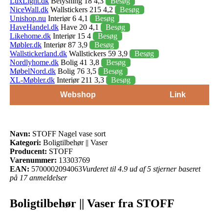
LuxLight.dk
Belysning 18 4,3
Besøg
NiceWall.dk
Wallstickers 215 4,2
Besøg
Unishop.nu
Interiør 6 4,1
Besøg
HaveHandel.dk
Have 20 4,1
Besøg
Likehome.dk
Interiør 15 4
Besøg
Møbler.dk
Interiør 87 3,9
Besøg
Wallstickerland.dk
Wallstickers 59 3,9
Besøg
Nordlyhome.dk
Bolig 41 3,8
Besøg
MøbelNord.dk
Bolig 76 3,5
Besøg
XL-Møbler.dk
Interiør 211 3,3
Besøg
Webshop
Link
Navn:
STOFF Nagel vase sort
Kategori:
Boligtilbehør || Vaser
Producent:
STOFF
Varenummer:
13303769
EAN:
5700002094063
Vurderet til 4.9 ud af 5 stjerner baseret
på 17 anmeldelser
Boligtilbehør || Vaser fra STOFF