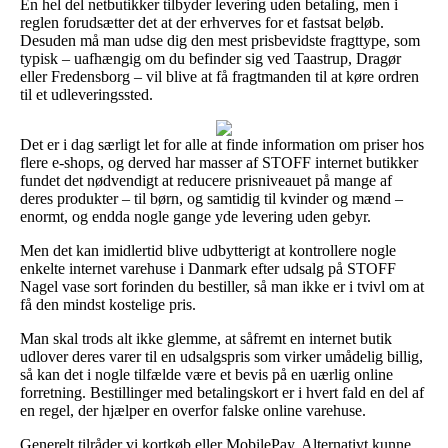
En hel del netbutikker tilbyder levering uden betaling, men i
reglen forudsætter det at der erhverves for et fastsat beløb.
Desuden må man udse dig den mest prisbevidste fragttype, som
typisk – uafhængig om du befinder sig ved Taastrup, Dragør
eller Fredensborg – vil blive at få fragtmanden til at køre ordren
til et udleveringssted.
Det er i dag særligt let for alle at finde information om priser hos
flere e-shops, og derved har masser af STOFF internet butikker
fundet det nødvendigt at reducere prisniveauet på mange af
deres produkter – til børn, og samtidig til kvinder og mænd –
enormt, og endda nogle gange yde levering uden gebyr.
Men det kan imidlertid blive udbytterigt at kontrollere nogle
enkelte internet varehuse i Danmark efter udsalg på STOFF
Nagel vase sort forinden du bestiller, så man ikke er i tvivl om at
få den mindst kostelige pris.
Man skal trods alt ikke glemme, at såfremt en internet butik
udlover deres varer til en udsalgspris som virker umådelig billig,
så kan det i nogle tilfælde være et bevis på en uærlig online
forretning. Bestillinger med betalingskort er i hvert fald en del af
en regel, der hjælper en overfor falske online varehuse.
Generelt tilråder vi kortkøb eller MobilePay. Alternativt kunne