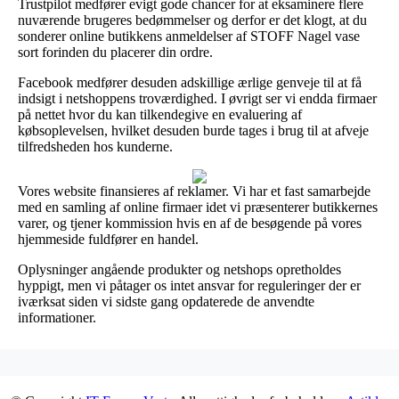
Trustpilot medfører evigt gode chancer for at eksaminere flere
nuværende brugeres bedømmelser og derfor er det klogt, at du
sonderer online butikkens anmeldelser af STOFF Nagel vase
sort forinden du placerer din ordre.
Facebook medfører desuden adskillige ærlige genveje til at få
indsigt i netshoppens troværdighed. I øvrigt ser vi endda firmaer
på nettet hvor du kan tilkendegive en evaluering af
købsoplevelsen, hvilket desuden burde tages i brug til at afveje
tilfredsheden hos kunderne.
Vores website finansieres af reklamer. Vi har et fast samarbejde
med en samling af online firmaer idet vi præsenterer butikkernes
varer, og tjener kommission hvis en af de besøgende på vores
hjemmeside fuldfører en handel.
Oplysninger angående produkter og netshops opretholdes
hyppigt, men vi påtager os intet ansvar for reguleringer der er
iværksat siden vi sidste gang opdaterede de anvendte
informationer.