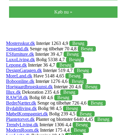
Køb nu »
Mostersskur.dk
Interiør 1263 4,9
Besøg
Sengetid.dk
Senge og tilbehør 70 4,8
Besøg
ESfurniture.dk
Interiør 39 4,7
Besøg
LuxoLiving.dk
Bolig 5338 4,7
Besøg
Lepong.dk
Interiør 36 4,7
Besøg
DesignGaragen.dk
Interiør 519 4,7
Besøg
MoreLand.dk
Have 5148 4,65
Besøg
Boboonline.dk
Interiør 1276 4,6
Besøg
Hoejgaardbrugskunst.dk
Interiør 20 4,6
Besøg
Illux.dk
Dekoration 235 4,6
Besøg
RAW58.dk
Bolig 68 4,6
Besøg
BedreNætter.dk
Senge og tilbehør 726 4,6
Besøg
Bydahlliving.dk
Bolig 98 4,5
Besøg
MøbelKompagniet.dk
Bolig 239 4,5
Besøg
Plantetorvet.dk
Planter og blomster 6440 4,45
Besøg
TrendyLiving.dk
Interiør 1306 4,4
Besøg
ModernRoom.dk
Interiør 175 4,4
Besøg