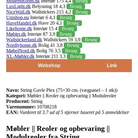
ModernRoom.dk
Interiør 175 4,4
Besøg
LuxLight.dk
Belysning 18 4,3
Besøg
NiceWall.dk
Wallstickers 215 4,2
Besøg
Unishop.nu
Interiør 6 4,1
Besøg
HaveHandel.dk
Have 20 4,1
Besøg
Likehome.dk
Interiør 15 4
Besøg
Møbler.dk
Interiør 87 3,9
Besøg
Wallstickerland.dk
Wallstickers 59 3,9
Besøg
Nordlyhome.dk
Bolig 41 3,8
Besøg
MøbelNord.dk
Bolig 76 3,5
Besøg
XL-Møbler.dk
Interiør 211 3,3
Besøg
Webshop
Link
Navn:
String Gavle Plex (75×30 cm. (vægpanel – 1 stk))
Kategori:
Møbler || Reoler og opbevaring || Modulreoler
Producent:
String
Varenummer:
10708218
EAN:
Vurderet til 3.7 ud af 5 stjerner baseret på 5 anmeldelser
Møbler || Reoler og opbevaring ||
Modulreoler fra String