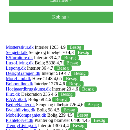
Læs mere »
Køb nu »
Mostersskur.dk
Interiør 1263 4,9
Besøg
Sengetid.dk
Senge og tilbehør 70 4,8
Besøg
ESfurniture.dk
Interiør 39 4,7
Besøg
LuxoLiving.dk
Bolig 5338 4,7
Besøg
Lepong.dk
Interiør 36 4,7
Besøg
DesignGaragen.dk
Interiør 519 4,7
Besøg
MoreLand.dk
Have 5148 4,65
Besøg
Boboonline.dk
Interiør 1276 4,6
Besøg
Hoejgaardbrugskunst.dk
Interiør 20 4,6
Besøg
Illux.dk
Dekoration 235 4,6
Besøg
RAW58.dk
Bolig 68 4,6
Besøg
BedreNætter.dk
Senge og tilbehør 726 4,6
Besøg
Bydahlliving.dk
Bolig 98 4,5
Besøg
MøbelKompagniet.dk
Bolig 239 4,5
Besøg
Plantetorvet.dk
Planter og blomster 6440 4,45
Besøg
TrendyLiving.dk
Interiør 1306 4,4
Besøg