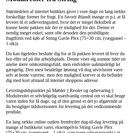
Størstedelen af internet butikker giver i vore dage en lang række
forskellige former for fragt. En favorit iblandt mange er p.t. at få
leveret til et udleveringssted, hvor det er meget fleksibelt at
kunne hente pakken når der er mulighed for det. Denne er
nemlig meget enkel, samt ofte desuden den prisbilligste
fragtform ved køb af String Gavle Plex (75×30 cm. (vægpanel –
1 stk)).
Du kan ligeledes beslutte dig for at få pakken leveret til hvor du
bor eller ud på din arbejdsplads. Denne viser sig somme tider en
anelse mere omkostningsfuld, men endvidere ualmindeligt let
gængelig. Den mest betalelige løsning vil dog utvivlsomt være
selv at hente varerne, men den mulighed kræver at du befinder
dig med kort afstand til internet shoppens adresse.
Leveringstidspunktet på Møbler || Reoler og opbevaring ||
Modulreoler er selvfølgelig usædvanlig central om vi skal bruge
varen inden for få dage, og af den grund er det jo afgørende at
du besigtiger tidshorisonten for levering på det vedkommende
produkt.
En lang række online outlets frembyder dag-til-dag levering på
mange af butikkens varer, eksempelvis String Gavle Plex
(75×30 cm. (vægpanel – 1 stk)), som tager udgangspunkt i at