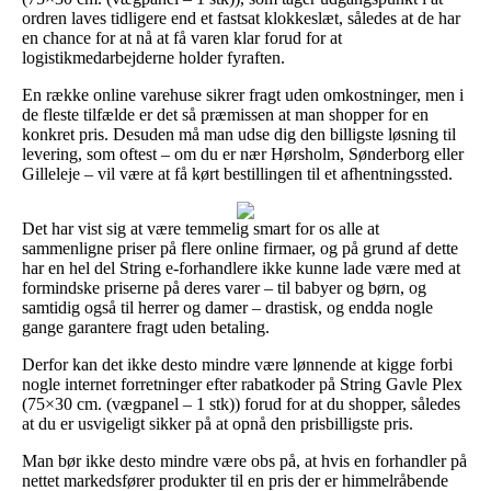
ordren laves tidligere end et fastsat klokkeslæt, således at de har
en chance for at nå at få varen klar forud for at
logistikmedarbejderne holder fyraften.
En række online varehuse sikrer fragt uden omkostninger, men i
de fleste tilfælde er det så præmissen at man shopper for en
konkret pris. Desuden må man udse dig den billigste løsning til
levering, som oftest – om du er nær Hørsholm, Sønderborg eller
Gilleleje – vil være at få kørt bestillingen til et afhentningssted.
Det har vist sig at være temmelig smart for os alle at
sammenligne priser på flere online firmaer, og på grund af dette
har en hel del String e-forhandlere ikke kunne lade være med at
formindske priserne på deres varer – til babyer og børn, og
samtidig også til herrer og damer – drastisk, og endda nogle
gange garantere fragt uden betaling.
Derfor kan det ikke desto mindre være lønnende at kigge forbi
nogle internet forretninger efter rabatkoder på String Gavle Plex
(75×30 cm. (vægpanel – 1 stk)) forud for at du shopper, således
at du er usvigeligt sikker på at opnå den prisbilligste pris.
Man bør ikke desto mindre være obs på, at hvis en forhandler på
nettet markedsfører produkter til en pris der er himmelråbende