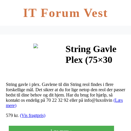
IT Forum Vest
String Gavle
Plex (75×30
cm. (vægpanel
– 1 stk))
String gavle i plex. Gavlene til din String reol findes i flere
forskellige mål. Det sikrer at du for lige netop den reol der passer
bedst til dine behov og dit hjem. Har du brug for hjælp, så
kontakt os endelig på 70 22 32 92 eller på info@luxolivin
(Læs
mere)
579 kr.
(Vis fragtpris)