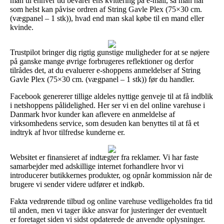
man til enhver tid bevarer ens kvittering på e-mail, så man når
som helst kan påvise ordren af String Gavle Plex (75×30 cm.
(vægpanel – 1 stk)), hvad end man skal købe til en mand eller
kvinde.
Trustpilot bringer dig rigtig gunstige muligheder for at se nøjere
på ganske mange øvrige forbrugeres reflektioner og derfor
tilrådes det, at du evaluerer e-shoppens anmeldelser af String
Gavle Plex (75×30 cm. (vægpanel – 1 stk)) før du handler.
Facebook genererer tillige aldeles nyttige genveje til at få indblik
i netshoppens pålidelighed. Her ser vi en del online varehuse i
Danmark hvor kunder kan aflevere en anmeldelse af
virksomhedens service, som desuden kan benyttes til at få et
indtryk af hvor tilfredse kunderne er.
Websitet er finansieret af indtægter fra reklamer. Vi har faste
samarbejder med adskillige internet forhandlere hvor vi
introducerer butikkernes produkter, og opnår kommission når de
brugere vi sender videre udfører et indkøb.
Fakta vedrørende tilbud og online varehuse vedligeholdes fra tid
til anden, men vi tager ikke ansvar for justeringer der eventuelt
er foretaget siden vi sidst opdaterede de anvendte oplysninger.