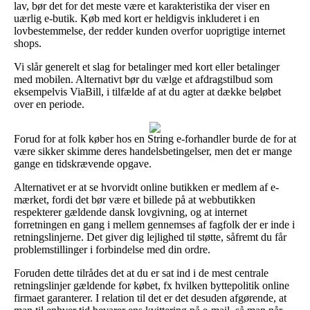
lav, bør det for det meste være et karakteristika der viser en
uærlig e-butik. Køb med kort er heldigvis inkluderet i en
lovbestemmelse, der redder kunden overfor uoprigtige internet
shops.
Vi slår generelt et slag for betalinger med kort eller betalinger
med mobilen. Alternativt bør du vælge et afdragstilbud som
eksempelvis ViaBill, i tilfælde af at du agter at dække beløbet
over en periode.
Forud for at folk køber hos en String e-forhandler burde de for at
være sikker skimme deres handelsbetingelser, men det er mange
gange en tidskrævende opgave.
Alternativet er at se hvorvidt online butikken er medlem af e-
mærket, fordi det bør være et billede på at webbutikken
respekterer gældende dansk lovgivning, og at internet
forretningen en gang i mellem gennemses af fagfolk der er inde i
retningslinjerne. Det giver dig lejlighed til støtte, såfremt du får
problemstillinger i forbindelse med din ordre.
Foruden dette tilrådes det at du er sat ind i de mest centrale
retningslinjer gældende for købet, fx hvilken byttepolitik online
firmaet garanterer. I relation til det er det desuden afgørende, at